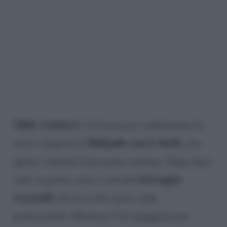
Milly Carlucci
è al lavoro per confezionare la
Ballando con le Stelle,
nuova stagione di
che
aprirà i battenti il prossimo autunno. Dopo dieci
Selvaggia
anni, in giuria, non ci sarà più
Lucarelli
che ha scelto nuove sfide
professionali. Mediaset l’ha ingaggiata per