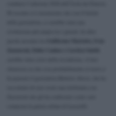
condurre l’edizione 2026 dell’Isola dei Famosi.
Di recente si è mormorato che con il forfait
della giornalista, ci sarebbe stata una
rivoluzione più ampia tra i giurati. In altre
Guillermo Mariotto, Ivan
parole nessuno tra
Zazzaroni, Fabio Canino e Carolyn Smith
sarebbe stato certo della riconferma. A fare
chiarezza su che cosa probabilmente avverrà ci
ha pensato il giornalista Roberto Alessi, che ha
raccontato di aver avuto una telefonata con
Zazzaroni che gli ha confessato come sarà
composta la giuria orfana di Lucarelli.