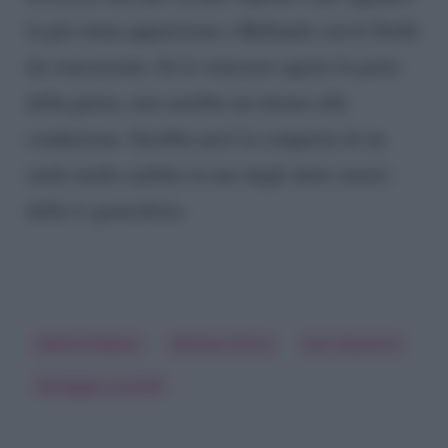
la già citata apparizione a Ballando con le Stelle
da concorrente. Se le venissero aperte le porte
della giuria, non sarebbe un ritorno alla
conduzione. Sarebbe però la conquista di un
ruolo molto ambito in uno degli show storici
della tv generalista.
Alberto Matano
Barbara D'Urso
Ivan Zazzaroni
Selvaggia Lucarelli