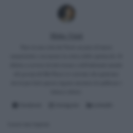
Mirko Vitali
Nato in una città del Nord, un paio di lauree
umanistiche e un master in critica dello spettacolo. Si
diletta a scrivere di televisione e dell'infernale mondo
del gossip del Bel Paese (è convinto che qualcuno
dovrà pur farlo questo ingrato mestiere di spifferare i
fattacci altrui).
Facebook
Instagram
LinkedIn
Lascia una risposta