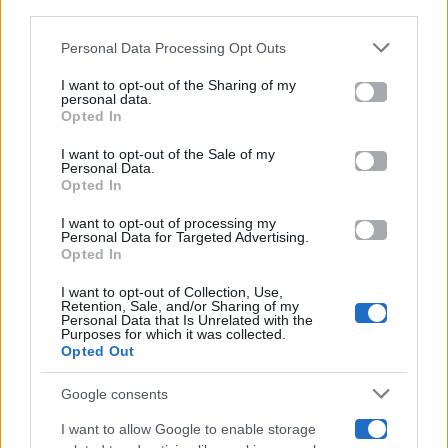
downstream participants.
Gossip
Personal Data Processing Opt Outs
This information may also be disclosed by us to third parties
on the IAB’s List of Downstream Participants that may further
I want to opt-out of the Sharing of my
Televisione
disclose it to other third parties.
personal data.
Opted In
Please note that this website/app uses one or more Google
services and may gather and store information including but
I want to opt-out of the Sale of my
Programmi TV
Personal Data.
not limited to your visit or usage behaviour. You may click to
Opted In
grant or deny consent to Google and its third-party tags to
use your data for below specified purposes in below Google
Amici
I want to opt-out of processing my
consent section.
Personal Data for Targeted Advertising.
Opted In
Ballando Con Le Stelle
I want to opt-out of Collection, Use,
Retention, Sale, and/or Sharing of my
Grande Fratello
Personal Data that Is Unrelated with the
Purposes for which it was collected.
Opted Out
Isola Dei Famosi
Google consents
Pechino Express
I want to allow Google to enable storage