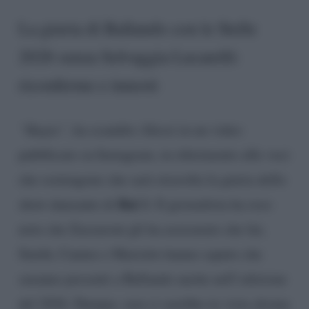
La giuria di Ballando con le Stelle
2026 senza Selvaggia Lucarelli:
riconferme e innesti
“Bugia”,
ha scandito Alessi in un video
pubblicato su Instagram, in riferimento alle voci
che sostengono che sarà stravolta la giuria dello
Rai 1
show danzante di
. Il giornalista ha reso
noto che Zazzaroni gli ha assicurato che lui,
Smith, Canino e Mariotto hanno saputo che
saranno presenti a Ballando anche nell’edizione
del 2026. Dunque, non ci sarebbe in vista alcuna