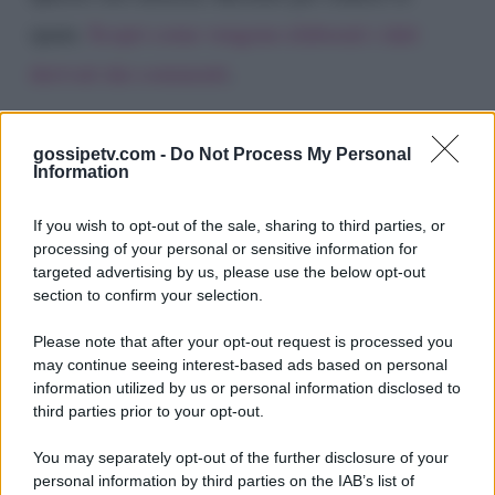
spam.
Scopri come vengono elaborati i dati
derivati dai commenti
.
gossipetv.com -
Do Not Process My Personal
Information
If you wish to opt-out of the sale, sharing to third parties, or
processing of your personal or sensitive information for
targeted advertising by us, please use the below opt-out
section to confirm your selection.
Please note that after your opt-out request is processed you
Gossip e TV è un sito di MASTE S.r.l.
may continue seeing interest-based ads based on personal
viale Luigi Majno n. 21 - 20129 Milano (MI)
information utilized by us or personal information disclosed to
third parties prior to your opt-out.
P.Iva 10909580960
You may separately opt-out of the further disclosure of your
personal information by third parties on the IAB’s list of
Categorie