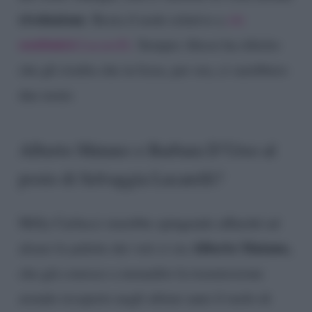
rivoluzione
. Resta il nodo relativo a
chi
sostituirà
Lucarelli.
Sempre Alessi ha riferito
che gli risulta che in lizza, per ora, ci sarebbero
due nomi.
Alberto Matano o Barbara D’Urso al
posto di Selvaggia Lucarelli?
Milly Carlucci starebbe spingendo affinché ad
Alberto Matano,
alzare le palette dei voti ci sia
che già conosce a menadito la trasmissione
avendo ricoperto negli ultimi anni il ruolo di