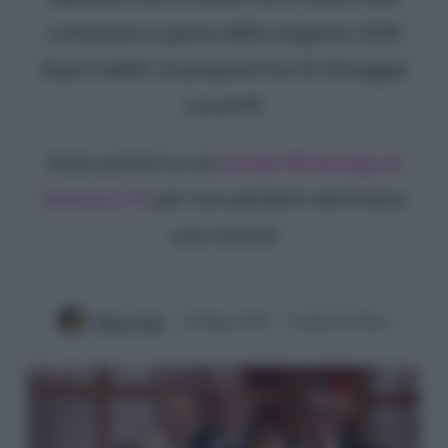
composta la giuria della stagione 2026
dopo l'addio al programma di Selvaggia
Lucarelli
Entra anche tu sul
canale WhatsApp di
Gossip e TV
per non perderti nemmeno
una notizia!
Mirko Vitali
8 Giugno 2026
3 minuti di lettura