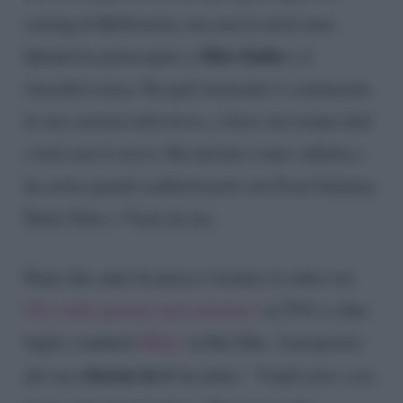
casting di Bellissima, ma non le inviò mai.
Miss Italia
Quindi ha partecipato a
e si
classificò terza. Da quel momento è cominciata
la sua carriera televisiva, e forse sua nonna tutti
i torti non li aveva. Ha iniziato come valletta e
ha avuto grandi soddisfazioni con Festa Italiana,
Detto Fatto e Vieni da me.
Dopo due anni di pausa è tornata in onda con
Chi vuole sposare mia mamma?
su Tv8 e a fine
luglio condurrà
Help!
su Rai Due. A proposito
ritorno in tv
del suo
ha detto:
“Voglio fare cose