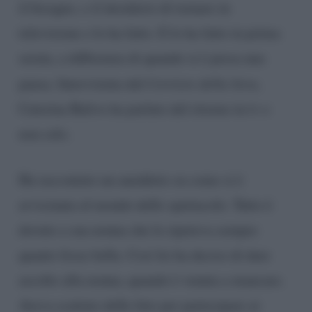
il bisogno, o il desiderio di tornare in
televisione e lo ha fatto. E lo ha fatto in prima
serata, a differenza di quando si è presa una
pausa. Intervistata dal
Corriere della Sera
,
Caterina Balivo ha parlato del ritorno in tv e
non solo.
Ha raccontato un aneddoto su come si è
avvicinata al mondo dello spettacolo. Tutto è
dovuto a sua nonna che le ripeteva sempre
quanto fosse bella. Così lei ha deciso di dare
ascolto alla nonna, quando è venuta a mancare.
Aveva scattato delle foto per partecipare ai