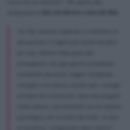
nuove che mi stimolino”
. Per questo due
due reti diverse e non solo Rai
programmi su
:
“Su Tv8, mamme separate si rimettono in
discussione e il figlio può anche decidere
per loro. Mentre Help parte dal
presupposto che ogni giorno prendiamo
trentamila decisioni, magari chiedendo
consiglio a un amico, mentre qui i consigli
arrivano da sconosciuti. Sono due progetti
molto diversi, ma entrambi con un aspetto
psicologico che mi piace da matti. Io vivo
di emozioni, i programmi devo sentirli”