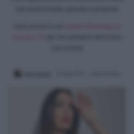
vita sentimentale, passata e presente
Entra anche tu sul
canale WhatsApp di
Gossip e TV
per non perderti nemmeno
una notizia!
Ilaria Columpsi
28 Giugno 2022
3 minuti di lettura