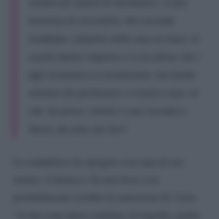
isolato per paura di ammalarsi, io più
bramosa di normalità. Nel secondo
lockdown, stavamo nella casa al mare, le
scuole hanno riaperto e io ero felice che i
figli tornassero a socializzare, ma Guido
temeva che portassero il Covid a casa. Al
che, ho preso i bimbi e sono tornata a
Roma, da sola con loro”
La conduttrice ha spiegato cosa ama di suo
marito: il distacco. Se non fosse così
probabilmente avrebbe la sensazione di vivere
“in una soap opera continua, di tragedie, pianti,