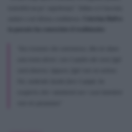
teatralità un po’ napoletana”. Infine si è lasciata
Caterina Balivo
andare a un’ultima confidenza.
in passato ha conosciuto il tradimento
:
“Sia ricevuto che commesso. Ma mi dava
una meta dirmi: con il padre dei miei figli
sarà diverso. Eppure, figli non ne volevo.
Poi, vedendo Guido fare il papà, ho
scoperto che i weekend con i suoi bambini
non mi pesavano”