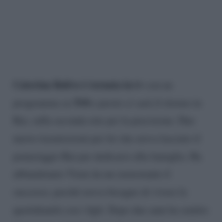
Caterina Balivo è tornata in tv
con un
Tv8
programma su
e presto ci sarà il ritorno in
Rai, sulla seconda rete per la precisione. Due
nuove trasmissioni per lei che aveva lasciato il
pomeriggio Rai per dedicarsi alla famiglia. Ha
abbandonato Vieni da me nonostante il
successo, perché aveva bisogno di vivere la
quotidianità con i figli. Dopo due anni ha sentito