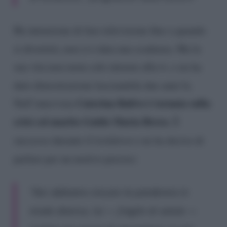
Ha intenzione di fare televisione fino a quando
si divertirà, non si è data una scadenza. Ma la
sua vita non ruota solo intorno alla tv, e ne ha
dato dimostrazione lasciandola due anni fa.
Caterina Balivo è tornata sulla
Nell’intervista
crisi col marito Guido Maria Brera
. È
successo durante il
lockdown
e ne ha deciso di
parlare per un motivo preciso:
“Noi abbiamo vissuto la pandemia in
modo diverso, lui — fragile di salute —