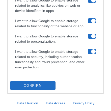
I want to allow Google to enable storage
related to analytics like cookies on web or
device identifiers in apps.
Contatti
I want to allow Google to enable storage
Privacy Policy
related to functionality of the website or app.
Cookie Policy
I want to allow Google to enable storage
related to personalization.
Pubblicità
I want to allow Google to enable storage
related to security, including authentication
functionality and fraud prevention, and other
user protection.
© 2026 Gossip e Tv. email:
redazione@gossipetv.com
-
Preferenze Privacy
- Riproduzione riservata - Photo
CONFIRM
Credits: Le immagini presenti in questo sito sono di
proprietà di Maste Srl
Data Deletion
Data Access
Privacy Policy
x-
facebook
instagram
twitter