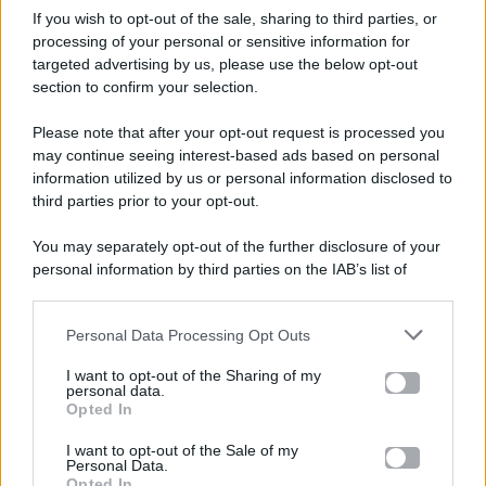
If you wish to opt-out of the sale, sharing to third parties, or
processing of your personal or sensitive information for
targeted advertising by us, please use the below opt-out
section to confirm your selection.
Please note that after your opt-out request is processed you
Gossip e TV è un sito di MASTE S.r.l.
may continue seeing interest-based ads based on personal
viale Luigi Majno n. 21 - 20129 Milano (MI)
information utilized by us or personal information disclosed to
P.Iva 10909580960
third parties prior to your opt-out.
You may separately opt-out of the further disclosure of your
personal information by third parties on the IAB’s list of
Categorie
downstream participants.
Gossip
Personal Data Processing Opt Outs
This information may also be disclosed by us to third parties
on the IAB’s List of Downstream Participants that may further
I want to opt-out of the Sharing of my
Televisione
disclose it to other third parties.
personal data.
Opted In
Please note that this website/app uses one or more Google
services and may gather and store information including but
I want to opt-out of the Sale of my
Programmi TV
Personal Data.
not limited to your visit or usage behaviour. You may click to
Opted In