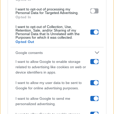
grant or deny consent to Google and its third-party tags to
Amici
use your data for below specified purposes in below Google
I want to opt-out of processing my
consent section.
Personal Data for Targeted Advertising.
Opted In
Ballando Con Le Stelle
I want to opt-out of Collection, Use,
Retention, Sale, and/or Sharing of my
Grande Fratello
Personal Data that Is Unrelated with the
Purposes for which it was collected.
Opted Out
Isola Dei Famosi
Google consents
Pechino Express
I want to allow Google to enable storage
related to advertising like cookies on web or
Uomini E Donne
device identifiers in apps.
I want to allow my user data to be sent to
Google for online advertising purposes.
Maste S.r.l.
I want to allow Google to send me
Chi siamo
personalized advertising.
Collabora con noi