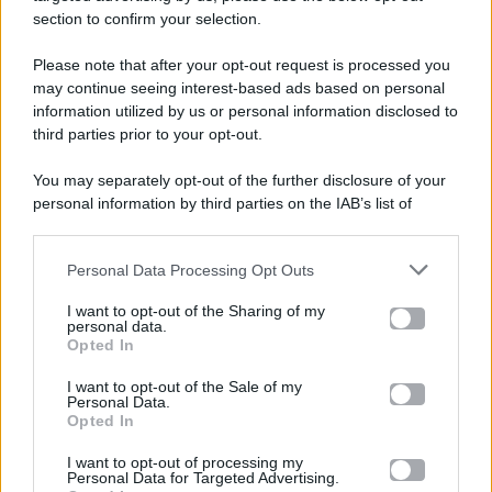
section to confirm your selection.
Please note that after your opt-out request is processed you
Gossip e TV è un sito di MASTE S.r.l.
may continue seeing interest-based ads based on personal
viale Luigi Majno n. 21 - 20129 Milano (MI)
information utilized by us or personal information disclosed to
P.Iva 10909580960
third parties prior to your opt-out.
You may separately opt-out of the further disclosure of your
personal information by third parties on the IAB’s list of
Categorie
downstream participants.
Gossip
Personal Data Processing Opt Outs
This information may also be disclosed by us to third parties
on the IAB’s List of Downstream Participants that may further
I want to opt-out of the Sharing of my
Televisione
disclose it to other third parties.
personal data.
Opted In
Please note that this website/app uses one or more Google
services and may gather and store information including but
I want to opt-out of the Sale of my
Programmi TV
Personal Data.
not limited to your visit or usage behaviour. You may click to
Opted In
grant or deny consent to Google and its third-party tags to
Amici
use your data for below specified purposes in below Google
I want to opt-out of processing my
consent section.
Personal Data for Targeted Advertising.