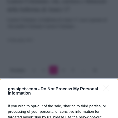
età,
Lauren Celentano: età, carriera e fidanzato
della ballerina di Amici 17
carriera
e
Lauren Celentano, la ballerina di Amici 17, non è parente di
Alessandra Celentano Lauren Celentano…
fidanzato
della
16 Dicembre 2017
ballerina
di
Amici
Precedente
1
2
3
4
5
…
16
17
Prossimo
gossipetv.com -
Do Not Process My Personal
Information
If you wish to opt-out of the sale, sharing to third parties, or
processing of your personal or sensitive information for
targeted advertising by us, please use the below opt-out