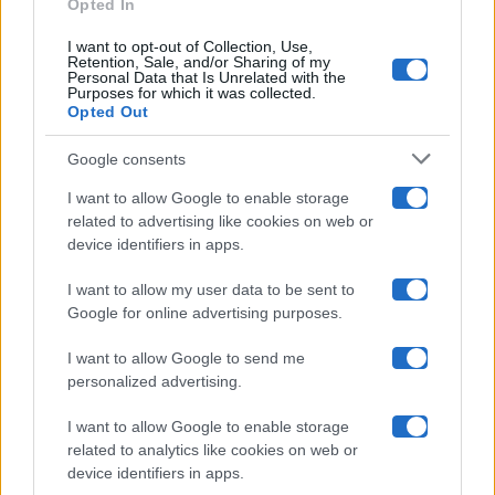
Opted In
Ballando Con Le Stelle
I want to opt-out of Collection, Use,
Retention, Sale, and/or Sharing of my
Grande Fratello
Personal Data that Is Unrelated with the
Purposes for which it was collected.
Opted Out
Isola Dei Famosi
Google consents
Pechino Express
I want to allow Google to enable storage
related to advertising like cookies on web or
Uomini E Donne
device identifiers in apps.
I want to allow my user data to be sent to
Google for online advertising purposes.
Maste S.r.l.
I want to allow Google to send me
Chi siamo
personalized advertising.
Collabora con noi
I want to allow Google to enable storage
related to analytics like cookies on web or
device identifiers in apps.
Contatti