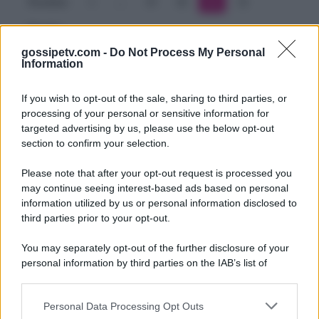
Precedente
1
…
19
20
21
22
Prossimo
gossipetv.com -
Do Not Process My Personal
Information
If you wish to opt-out of the sale, sharing to third parties, or
processing of your personal or sensitive information for
targeted advertising by us, please use the below opt-out
section to confirm your selection.
Please note that after your opt-out request is processed you
Gossip e TV è un sito di MASTE S.r.l.
may continue seeing interest-based ads based on personal
viale Luigi Majno n. 21 - 20129 Milano (MI)
information utilized by us or personal information disclosed to
P.Iva 10909580960
third parties prior to your opt-out.
You may separately opt-out of the further disclosure of your
personal information by third parties on the IAB’s list of
Categorie
downstream participants.
Gossip
Personal Data Processing Opt Outs
This information may also be disclosed by us to third parties