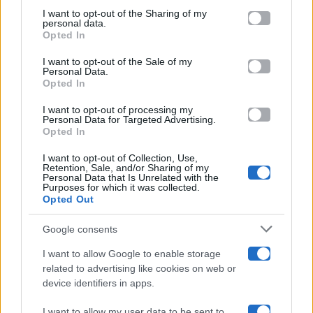
on the IAB’s List of Downstream Participants that may further
I want to opt-out of the Sharing of my
Televisione
disclose it to other third parties.
personal data.
Opted In
Please note that this website/app uses one or more Google
services and may gather and store information including but
I want to opt-out of the Sale of my
Programmi TV
Personal Data.
not limited to your visit or usage behaviour. You may click to
Opted In
grant or deny consent to Google and its third-party tags to
Amici
use your data for below specified purposes in below Google
I want to opt-out of processing my
consent section.
Personal Data for Targeted Advertising.
Opted In
Ballando Con Le Stelle
I want to opt-out of Collection, Use,
Retention, Sale, and/or Sharing of my
Grande Fratello
Personal Data that Is Unrelated with the
Purposes for which it was collected.
Opted Out
Isola Dei Famosi
Google consents
Pechino Express
I want to allow Google to enable storage
related to advertising like cookies on web or
Uomini E Donne
device identifiers in apps.
I want to allow my user data to be sent to