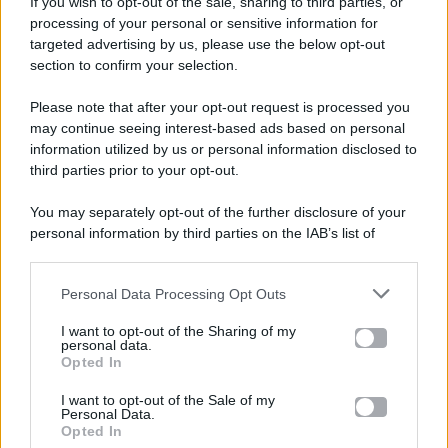
If you wish to opt-out of the sale, sharing to third parties, or
processing of your personal or sensitive information for
targeted advertising by us, please use the below opt-out
section to confirm your selection.
Please note that after your opt-out request is processed you
Gossip e TV è un sito di MASTE S.r.l.
may continue seeing interest-based ads based on personal
viale Luigi Majno n. 21 - 20129 Milano (MI)
information utilized by us or personal information disclosed to
P.Iva 10909580960
third parties prior to your opt-out.
You may separately opt-out of the further disclosure of your
personal information by third parties on the IAB’s list of
Categorie
downstream participants.
Gossip
Personal Data Processing Opt Outs
This information may also be disclosed by us to third parties
on the IAB’s List of Downstream Participants that may further
I want to opt-out of the Sharing of my
Televisione
disclose it to other third parties.
personal data.
Opted In
Please note that this website/app uses one or more Google
services and may gather and store information including but
I want to opt-out of the Sale of my
Programmi TV
Personal Data.
not limited to your visit or usage behaviour. You may click to
Opted In
grant or deny consent to Google and its third-party tags to