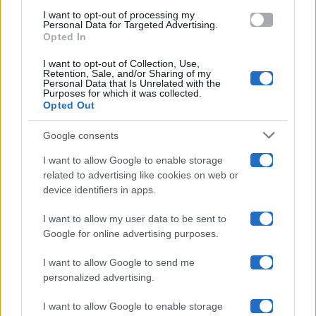
Amici
use your data for below specified purposes in below Google
I want to opt-out of processing my
consent section.
Personal Data for Targeted Advertising.
Opted In
Ballando Con Le Stelle
I want to opt-out of Collection, Use,
Retention, Sale, and/or Sharing of my
Grande Fratello
Personal Data that Is Unrelated with the
Purposes for which it was collected.
Opted Out
Isola Dei Famosi
Google consents
Pechino Express
I want to allow Google to enable storage
related to advertising like cookies on web or
Uomini E Donne
device identifiers in apps.
I want to allow my user data to be sent to
Google for online advertising purposes.
Maste S.r.l.
I want to allow Google to send me
Chi siamo
personalized advertising.
Collabora con noi
I want to allow Google to enable storage