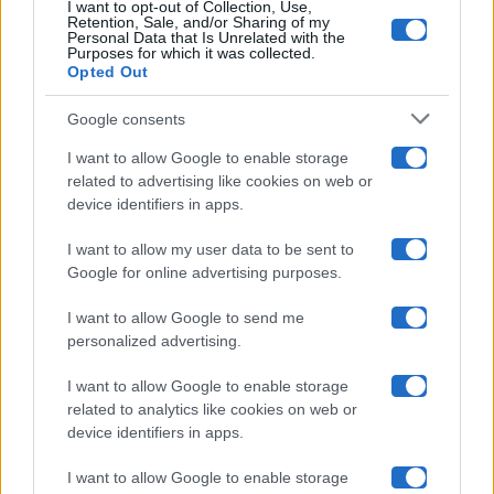
I want to opt-out of Collection, Use,
Retention, Sale, and/or Sharing of my
Grande Fratello
Personal Data that Is Unrelated with the
Purposes for which it was collected.
Opted Out
Isola Dei Famosi
Google consents
Pechino Express
I want to allow Google to enable storage
related to advertising like cookies on web or
Uomini E Donne
device identifiers in apps.
I want to allow my user data to be sent to
Google for online advertising purposes.
Maste S.r.l.
I want to allow Google to send me
Chi siamo
personalized advertising.
Collabora con noi
I want to allow Google to enable storage
related to analytics like cookies on web or
device identifiers in apps.
Contatti
I want to allow Google to enable storage
Privacy Policy