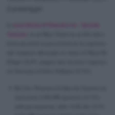
il pomeriggio
maxi diretta di Domenica In – Speciale
La
Sanremo
,
in cui Mara Venier ha accolto tutti e
trenta gli artisti in gara al festival, ha registrato
dati strepitosi affossando sia Amici di Maria De
Filippi (16.6%, peggior dato da inizio stagione),
sia Verissimo di Silvia Toffanin (12.5%).
Rai Uno: Domenica In Speciale Sanremo ha
intercettato 4.969.000 spettatori (31.3%)
nella presentazione, dalle 14:06 alle 14:33;