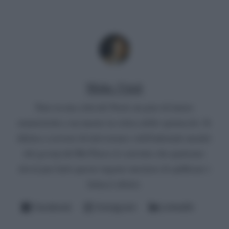
Mirko Vitali
Nato in una città del Nord, un paio di lauree
umanistiche e un master in critica dello spettacolo. Si
diletta a scrivere di televisione e dell'infernale mondo
del gossip del Bel Paese (è convinto che qualcuno
dovrà pur farlo questo ingrato mestiere di spifferare i
fattacci altrui).
Facebook
Instagram
LinkedIn