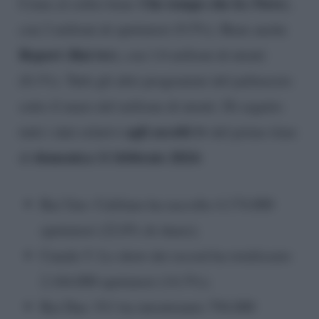
Che tempo che fa (Nove)
Come al solito bene
,
con 2 milioni di spettatori (9.5%). Bene anche
Report (Rai tre)
, con 1.6 milioni di utenti
(8.1%). Tutti gli altri programmi del palinsesto
sotto il muro del milione di utenti. Di seguito
agli ascolti tv
tutti i dati relativi
del prime time
domenica 11 febbraio 2024:
di
Rai Uno: Califano ha raccolto 4.174.000
spettatori (22.8% di share);
Canale 5: Lo show dei record ha totalizzato
2.164.000 spettatori (14.3%);
Rai Due: 911 ha intrattenuto 794.000