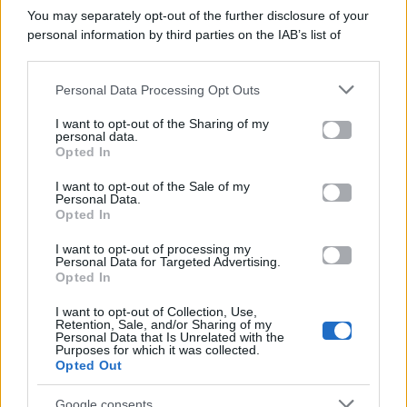
You may separately opt-out of the further disclosure of your
personal information by third parties on the IAB’s list of
Categorie
downstream participants.
Gossip
Personal Data Processing Opt Outs
This information may also be disclosed by us to third parties
on the IAB’s List of Downstream Participants that may further
I want to opt-out of the Sharing of my
Televisione
disclose it to other third parties.
personal data.
Opted In
Please note that this website/app uses one or more Google
services and may gather and store information including but
I want to opt-out of the Sale of my
Programmi TV
Personal Data.
not limited to your visit or usage behaviour. You may click to
Opted In
grant or deny consent to Google and its third-party tags to
use your data for below specified purposes in below Google
Amici
I want to opt-out of processing my
consent section.
Personal Data for Targeted Advertising.
Opted In
Ballando Con Le Stelle
I want to opt-out of Collection, Use,
Retention, Sale, and/or Sharing of my
Grande Fratello
Personal Data that Is Unrelated with the
Purposes for which it was collected.
Opted Out
Isola Dei Famosi
Google consents