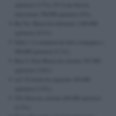
spettatori (3.7%); 911 Lone Star ha
intercettato 790.000 spettatori (4%);
Rai Tre: Report ha informato 1.604.000
spettatori (8.1%);
Italia 1: La mummia ha fatto compagnia a
996.000 spettatori (5.1%);
Rete 4: Zona Bianca ha ottenuto 567.000
spettatori (3.8%);
La7: Il cliente ha registrato 363.000
spettatori (1.9%);
Tv8: Petra ha convinto 404.000 spettatori
(2.1%);