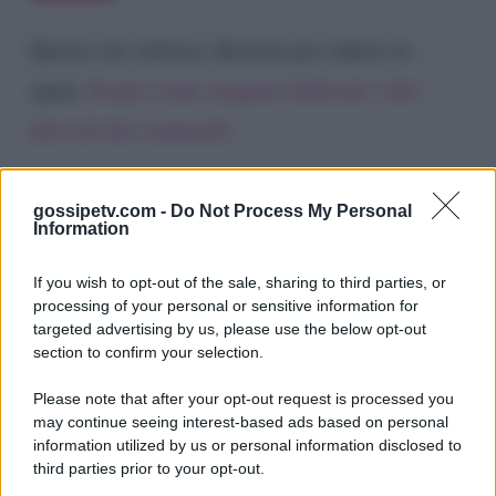
Questo sito utilizza Akismet per ridurre lo
spam.
Scopri come vengono elaborati i dati
derivati dai commenti
.
gossipetv.com -
Do Not Process My Personal
Information
If you wish to opt-out of the sale, sharing to third parties, or
processing of your personal or sensitive information for
targeted advertising by us, please use the below opt-out
section to confirm your selection.
Please note that after your opt-out request is processed you
Gossip e TV è un sito di MASTE S.r.l.
may continue seeing interest-based ads based on personal
viale Luigi Majno n. 21 - 20129 Milano (MI)
information utilized by us or personal information disclosed to
third parties prior to your opt-out.
P.Iva 10909580960