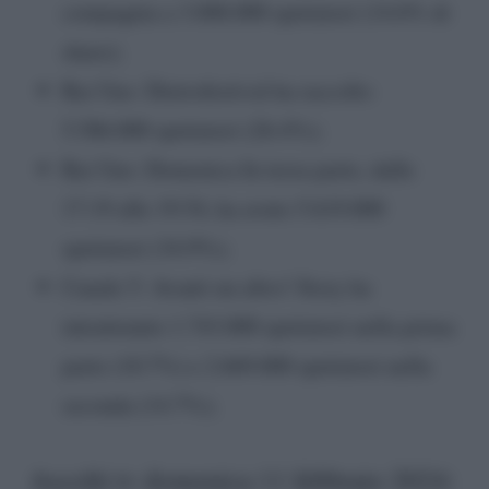
compagnia a 3.088.000 spettatori (14.6% di
share);
Rai Uno: Dietrofestival ha raccolto
5.586.000 spettatori (26.4%);
Rai Uno: Domenica In terza parte, dalle
17:19 alle 19:54, ha avuto 5.619.000
spettatori (34.9%);
Canale 5: Avanti un altro! Story ha
intrattenuto 1.743.000 spettatori nella prima
parte (10.7%) e 2.669.000 spettatori nella
seconda (14.7%);
Ascolti tv domenica 11 febbraio 2024: