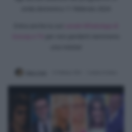
onda domenica 11 febbraio 2024
Entra anche tu sul
canale WhatsApp di
Gossip e TV
per non perderti nemmeno
una notizia!
Mirko Vitali
12 Febbraio 2024
2 minuti di lettura