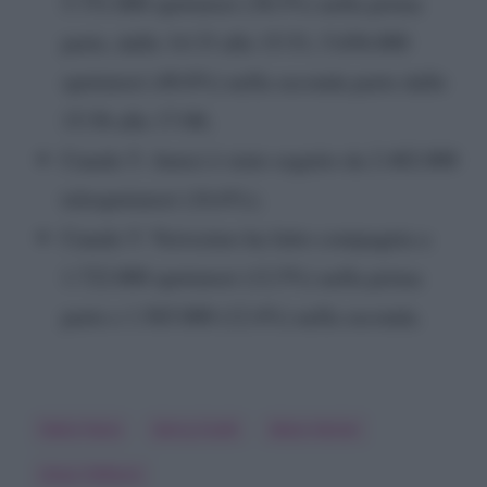
5.751.000 spettatori (38.5%) nella prima
parte, dalle 14:33 alle 15:51; 5.656.000
spettatori (40.8%) nella seconda parte dalle
15:56 alle 17:08;
Canale 5: Amici è stato seguito da 2.482.000
telespettatori (16.6%);
Canale 5: Verissimo ha fatto compagnia a
1.722.000 spettatori (12.5%) nella prima
parte e 1.565.000 (12.4%) nella seconda.
Fabio Fazio
Gerry Scotti
Mara Venier
Silvia Toffanin