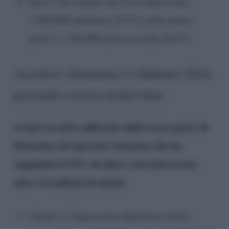
Nove: Che tempo che fa ha interessato
1.998.000 spettatori (9.5%) nella prima
parte e 1.166.000 nella seconda (8.6%).
Ascolti tv domenica 11 febbraio 2024:
preserale e access prime time
Avanti un altro affossato dalla terza parte di
Domenica In Speciale Sanremo che ha
raggiunto il 35% di share e ha interessato
oltre 5.6 milioni di utenti.
Canale 5: Paperissima Sprint ha tenuto