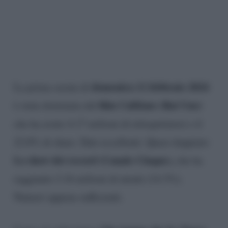
domenica 11 febbraio 2024
La prima serata di
film Califano (Rai Uno)
è stata dominata dal
che ha avuto 4.17 milioni di telespettatori e il
22.8% di share. Dati eccellenti. Quasi doppiato
Lo show dei record (Canale Cinque),
che ha
raggiunto 2.16 milioni di utenti (14.3%).
Numeri appena sufficienti.