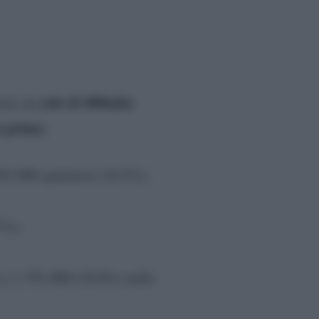
calo di 400mila
stra un
a prima.
91.000 spettatori (16.5%)
7%);
e e 1.791.000 (18.8%) nella