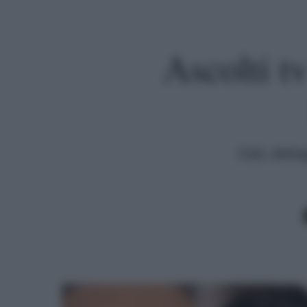
Ascolti t
Dati, detta
Premi invio per cercare o ESC per uscire