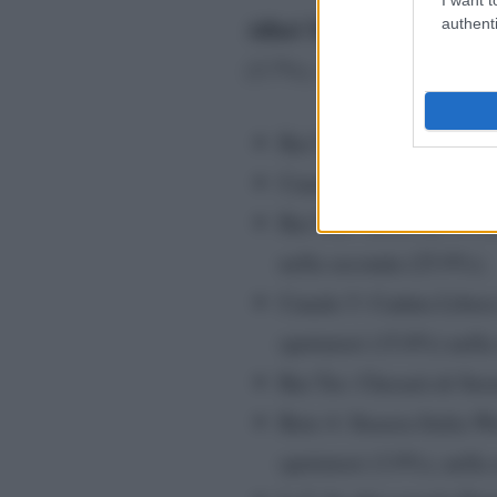
Affari Tuoi
authenti
decolla e raggiu
(3.7%), venendo praticame
Rai Uno – Affari Tuoi è 
Canale 5: Paperissima Sp
Rai Uno: Reazione a Cat
nella seconda (25.9%);
Canale 5: Caduta Libera
spettatori (15.8%) nella
Rai Tre: Chesarà di Sere
Rete 4: Stasera Italia W
spettatori (3.9%), nella