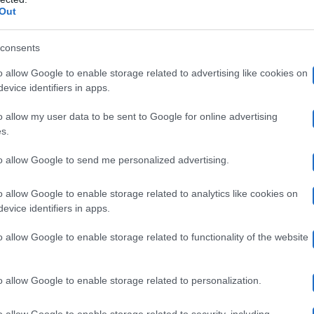
Out
sionato 3.049.000 spettatori con il 19.4% di share;
consents
– I Migliori è stato visto da 1.690.000 spettatori (11.
o allow Google to enable storage related to advertising like cookies on
 stato seguito da 1.011.000 spettatori (5.7%);
evice identifiers in apps.
nted ha appassionato 1.141.000 spettatori (6.5%);
o allow my user data to be sent to Google for online advertising
 – Il Racconto dei Racconti ha convinto 672.000 persone
s.
o è stato seguito da 906.000 spettatori (7.1%);
to allow Google to send me personalized advertising.
ata ha totalizzato 647.000 spettatori (4%);
o allow Google to enable storage related to analytics like cookies on
o visto da 330.000 telespettatori (1.9%);
evice identifiers in apps.
Show ha raggiunto 460.000 persone (2.9%).
o allow Google to enable storage related to functionality of the website
1 ottobre
a
2023: preserale e access prim
o allow Google to enable storage related to personalization.
o allow Google to enable storage related to security, including