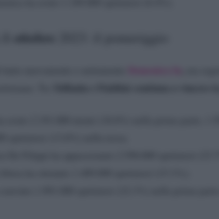
menica ha avuto 1.189.000 spettatori (6.4%).
1 ottobre
a
2023: il pomeriggio
i
Domenica In
,
batte nuovamente e nettamente
ma regi
Toffanin e Fialdini continua a vincere l
settimana. Tra
 avuto 2.191.000 utenti (18.6%) nella prima parte, 1.5
0 spettatori (13.6%) nella terza;
a De Filippi ha appassionato 2.598.000 spettatori (23.
libera ha ottenuto 1.409.000 spettatori (15.1%);
convinto 1.991.000 spettatori (22.1%) nella prima part