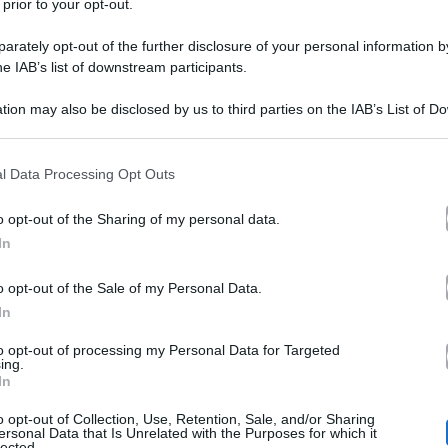
 prior to your opt-out.
rately opt-out of the further disclosure of your personal information by
he IAB’s list of downstream participants.
tion may also be disclosed by us to third parties on the IAB’s List of 
 that may further disclose it to other third parties.
 that this website/app uses one or more Google services and may gath
l Data Processing Opt Outs
fiction
delle
dell’ammiraglia della Tv di Stato. La nuov
including but not limited to your visit or usage behaviour. You may click 
 to Google and its third-party tags to use your data for below specifi
o 3 milioni di utenti (19.4% di share), schiantando lo 
o opt-out of the Sharing of my personal data.
ogle consent section.
In
Il Colleg
oppiato, con 1.7 milioni di spettatori (11.9%).
venendo seguito da 1 milione di persone (5.7% di share,
o opt-out of the Sale of my Personal Data.
In
Italia Uno
FBI Most Wanted,
su
con 1.1 milioni di ute
to opt-out of processing my Personal Data for Targeted
Il Provinciale
Rai Tre
 Fa:
inchiodato su
al 3.8%.
ing.
In
o opt-out of Collection, Use, Retention, Sale, and/or Sharing
ma serata
domenica 1 ottobre 2023
di
:
ersonal Data that Is Unrelated with the Purposes for which it
lected.