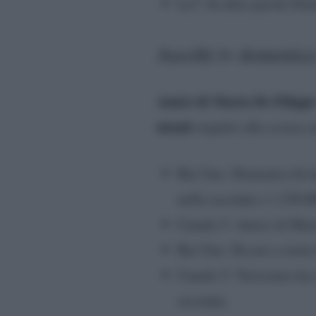
La7: In altre parole Do
Ascolti tv domenic
Amici di Maria De Filipp
utenti
rispetto alla scorsa 
Rai Uno: Domenica In ha
nella seconda e 1.238.00
Canale 5: Amici di Mari
Rai Uno: Da noi a ruota 
Canale 5: Verissimo ha 
seconda;