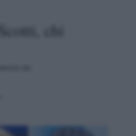
cotti, chi
levisivi dei
a