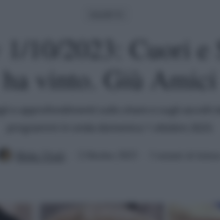
Ascolti Tv
v 1/10/2023: Cuori e S
ha vinto. Giù Amici
gli e approfondimenti sullo share e sugli ascolti te
programmi in onda domenica 1 ottobre 2023.
Mirko Vitali
2 Ottobre 2023
3 minuti di lettur