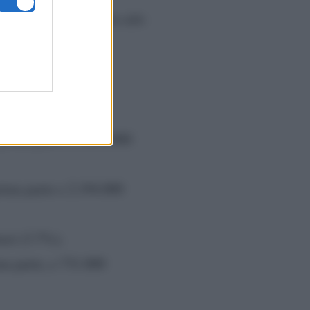
Rai Tre
su
male e in calo
 prima parte e 3.695.000
rima parte e 2.194.000
tori (3.7%);
ma parte, e 731.000