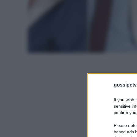
gossipetv
If you wish 
sensitive in
confirm your
Please note
based ads b