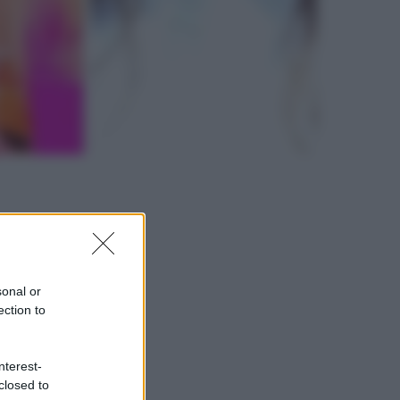
sonal or
ection to
nterest-
closed to