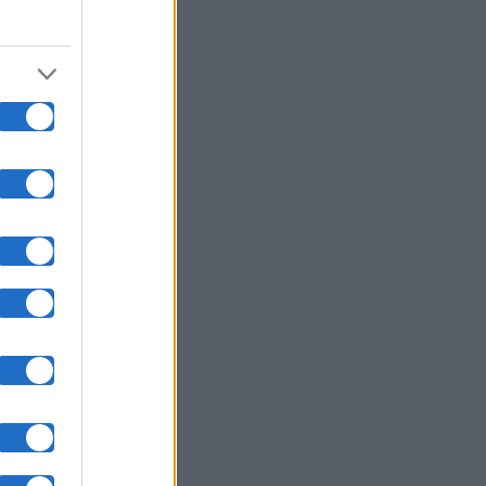
9%);
 (3.8%);
e time