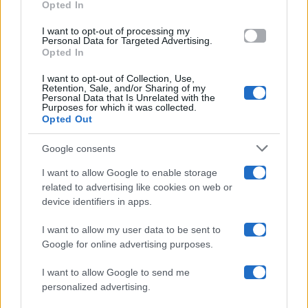
Opted In
grant or deny consent to Google and its third-party tags to
use your data for below specified purposes in below Google
Amici
I want to opt-out of processing my
consent section.
Personal Data for Targeted Advertising.
Opted In
Ballando Con Le Stelle
I want to opt-out of Collection, Use,
Retention, Sale, and/or Sharing of my
Grande Fratello
Personal Data that Is Unrelated with the
Purposes for which it was collected.
Opted Out
Isola Dei Famosi
Google consents
Pechino Express
I want to allow Google to enable storage
related to advertising like cookies on web or
Uomini E Donne
device identifiers in apps.
I want to allow my user data to be sent to
Google for online advertising purposes.
Maste S.r.l.
I want to allow Google to send me
Chi siamo
personalized advertising.