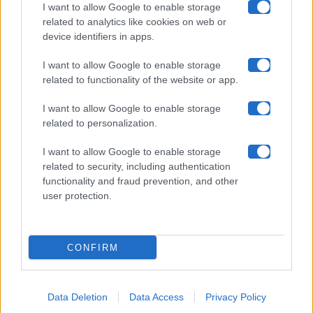
Collabora con noi
I want to allow Google to enable storage
related to analytics like cookies on web or
device identifiers in apps.
Contatti
I want to allow Google to enable storage
Privacy Policy
related to functionality of the website or app.
Cookie Policy
I want to allow Google to enable storage
related to personalization.
Pubblicità
I want to allow Google to enable storage
related to security, including authentication
functionality and fraud prevention, and other
user protection.
© 2026 Gossip e Tv. email:
redazione@gossipetv.com
-
Preferenze Privacy
- Riproduzione riservata - Photo
CONFIRM
Credits: Le immagini presenti in questo sito sono di
proprietà di Maste Srl
Data Deletion
Data Access
Privacy Policy
x-
facebook
instagram