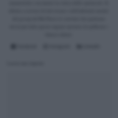
umanistiche e un master in critica dello spettacolo. Si
diletta a scrivere di televisione e dell'infernale mondo
del gossip del Bel Paese (è convinto che qualcuno
dovrà pur farlo questo ingrato mestiere di spifferare i
fattacci altrui).
Facebook
Instagram
LinkedIn
Lascia una risposta