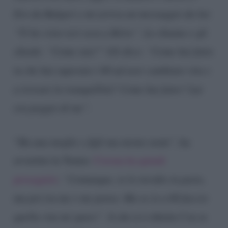
Ero da Bulgari e mi arriva un messaggio da lui:
“Ti ho visto ieri sera a Belve”. Lo chiamo e gli
chiedo: “Come stai?” Gli dico: “Come hai fatto
tu che hai superato i 60 ad aver cambiato vita e
a trovare la tranquillità? Come hai fatto? Lui
era peggio di me”.
“
Ha una moglie e figli ma niente nomi”,
ha
avvertito la Venier.
Corona ha quindi
proseguito
:
“Comunque, io lo invidio in parte,
ma poi tra me e me penso. Ma se io a 60 faccio
quella vita mi sparo”.
A chi si è riferito l’ex re