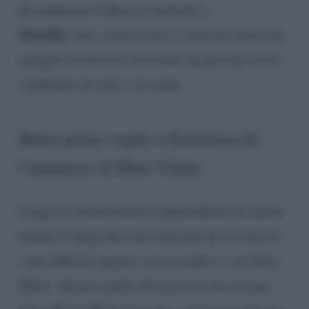
dei paparazzi? Quasi certamente a
Fiorello,
che, come è noto e come lui stesso ha
spiegato in diverse occasioni, da giovane ne ha
combinate di cotte e di crude.
Belen presto ospite a Domenica In:
l’annuncio di Mara Venier
Lungo la chiacchierata l’imprenditore ha anche
parlato a lungo dei sette anni passati in carcere
e dei difficili rapporti con la madre e con Nina
Moric. Spazio anche all’amicizia che lo lega