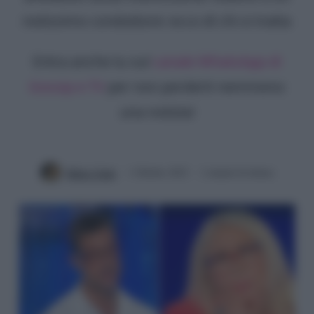
notissimo conduttore: ecco di chi si tratta
Entra anche tu sul
canale WhatsApp di
Gossip e TV
per non perderti nemmeno
una notizia!
Mirko Vitali
1 Ottobre 2023
2 minuti di lettura