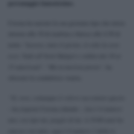
personaggio famosissimo.
Corona ha narrato la sua giornata tipo che inizia
intorno alle 10 di mattina e finisce alle 4.30 di
notte: “
Lavoro, tutto il giorno. A volte la sera
esco. Vado all’hotel Bulgari e ordino dai 10 ai
15 americani
“.
“Ma tu morirai presto”,
ha
chiosato la conduttrice veneta.
“Sì, vero, comunque ti volevo raccontare questo
– ha risposto Corona ridendo -.
Lui è il numero
uno, era tipo me, peggio di me. A 35/40 anni ha
smesso con tutto, oggi è il numero 1 della tv.