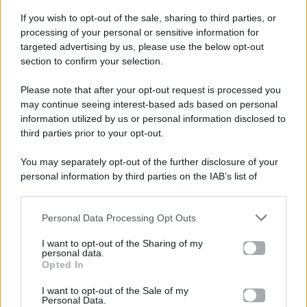
If you wish to opt-out of the sale, sharing to third parties, or
processing of your personal or sensitive information for
targeted advertising by us, please use the below opt-out
section to confirm your selection.
Please note that after your opt-out request is processed you
Gossip e TV è un sito di MASTE S.r.l.
may continue seeing interest-based ads based on personal
viale Luigi Majno n. 21 - 20129 Milano (MI)
information utilized by us or personal information disclosed to
third parties prior to your opt-out.
P.Iva 10909580960
You may separately opt-out of the further disclosure of your
personal information by third parties on the IAB’s list of
Categorie
downstream participants.
Gossip
Personal Data Processing Opt Outs
This information may also be disclosed by us to third parties
on the IAB’s List of Downstream Participants that may further
I want to opt-out of the Sharing of my
Televisione
disclose it to other third parties.
personal data.
Opted In
Please note that this website/app uses one or more Google
services and may gather and store information including but
I want to opt-out of the Sale of my
Programmi TV
Personal Data.
not limited to your visit or usage behaviour. You may click to