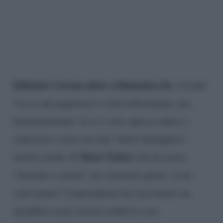
Fabrizio Corona show a Domenica In
. A tratti
l’ex re dei paparazzi è stato debordante, ma,
fortunatamente, lo si è visto spesso ridere e
scherzare e non con toni ‘turbo battaglieri’,
Mara Venier
merito anche di
che ha usato
“bastone e carota” nei momenti giusti. A un
certo punto l’imprenditore ha raccontato un
aneddoto assai curioso relativo a un