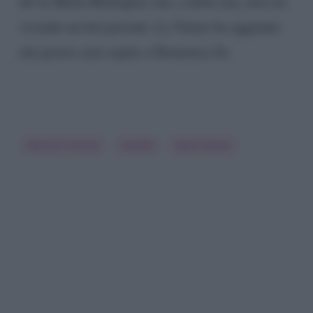
all’ex Belen Rodriguez che, a detta sua, non sta
vivendo un bel periodo. La Venier ha aggiunto
che presto sarà ospite a Domenica In.
Fabrizio Corona
Fiorello
Mara Venier