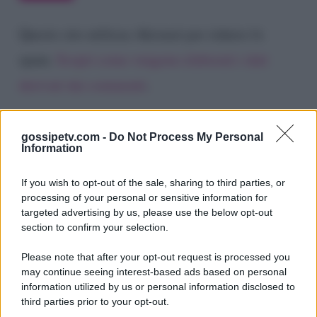
Questo sito utilizza Akismet per ridurre lo
spam.
Scopri come vengono elaborati i dati
derivati dai commenti
.
gossipetv.com -
Do Not Process My Personal
Information
If you wish to opt-out of the sale, sharing to third parties, or
processing of your personal or sensitive information for
targeted advertising by us, please use the below opt-out
section to confirm your selection.
Please note that after your opt-out request is processed you
Gossip e TV è un sito di MASTE S.r.l.
may continue seeing interest-based ads based on personal
viale Luigi Majno n. 21 - 20129 Milano (MI)
information utilized by us or personal information disclosed to
P.Iva 10909580960
third parties prior to your opt-out.