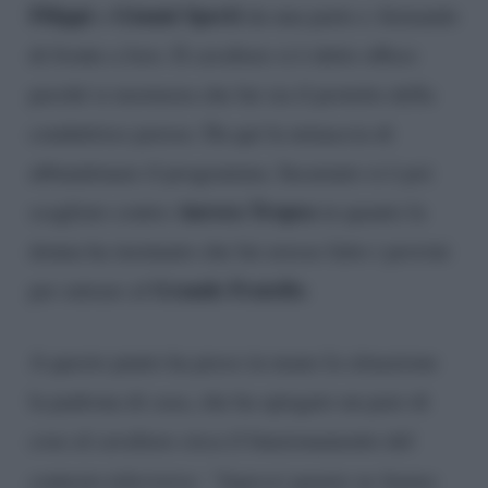
Filippi
Gianni Sperti
e
da una parte e Armando
di fronte a loro. Il cavaliere si è detto offeso
perché si mormora che lui sia il protetto della
conduttrice pavese. Da qui la minaccia di
abbandonare il programma. Incarnato si è poi
Aurora Tropea
scagliato contro
in quanto la
donna ha insinuato che lui avesse fatto i provini
Grande Fratello
per entrare al
.
A questo punto ha preso in mano la situazione
la padrona di casa, che ha spiegato un paio di
cose al cavaliere circa il funzionamento del
contesto televisivo:
“Sapessi quante ne hanno