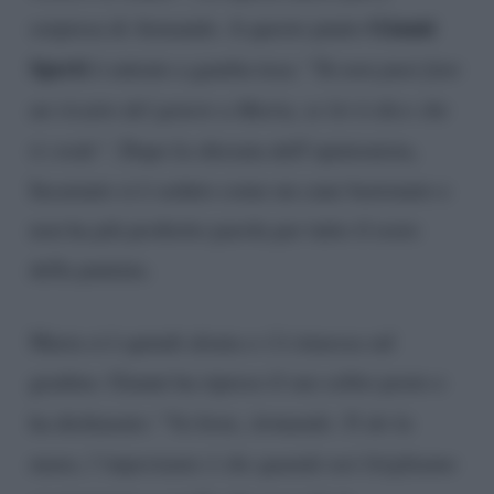
Gianni
sorpresa di Armando. A questo punto
Sperti
è entrato a gamba tesa: “
Tu non puoi fare
un ricatto del genere a Maria, se lei ti dice che
ti crede“.
Dopo la sferzata dell’opinionista,
Incarnato si è seduto come un cane bastonato e
non ha più proferito parola per tutto il resto
della puntata.
Maria si è quindi alzata e s’è rimessa sul
gradino. Gianni ha ripreso il suo solito posto e
ha dichiarato: “
Va bene, Armando. Ti do la
mano, l’importante è che quando noi litighiamo