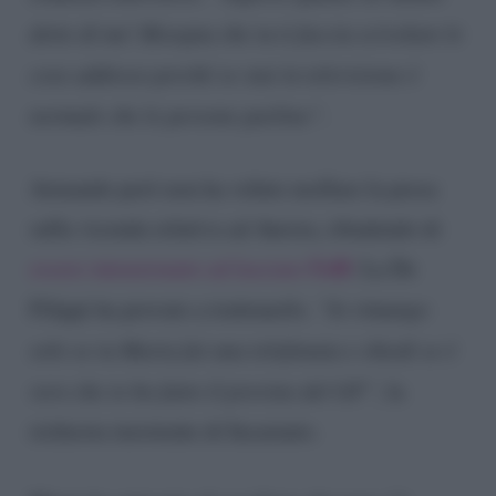
dette di me! Bisogna che tu ti faccia scivolare le
cose addosso perché se stai in televisione è
normale che le persone parlino“
.
Armando però non ha voluto mollare la presa
sulla vicenda relativa ad Aurora, ribadendo di
UeD
essere intenzionato ad lasciare
. La De
Filippi ha provato a trattenerlo.
“Io rimango
solo se tu Maria fai una telefonata e chiedi se è
vero che io ho fatto il provino del GF”,
la
richiesta insistente di Incarnato.