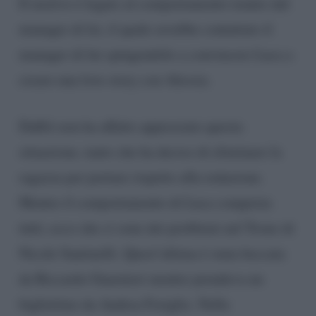
Il motivo è legato al comportamento tenuto dal
manager di lei, il quale avrebbe contattato il
manager di lui spingendolo a convincere Luca a
creare una love story con Alessia.
Daffrè non ha affatto apprezzato questa
situazione, tanto che ha deciso di eliminare la
ragazza per portare rispetto alla redazione.
Mentre il comportamento di Luca conquista
tutti, ecco che ci sono dei problemi nel Trono di
Nicole Santinelli. Quest’ultima è stata beccata
da Riccardo Guarnieri mentre prendeva un
bigliettino da Andrea Foriglio. Nella