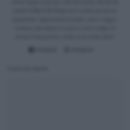
settore legato al gossip e alla televisione. Da fan del
mondo di Maria De Filippi non si perde mai un suo
programma. Appassionata di moda, calcio, viaggi e
scrittura, ama mettersi in gioco e cerca sempre di
trovare il lato positivo, anche in un reality show!
Facebook
Instagram
Lascia una risposta