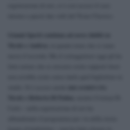
registrazione di ieri, si è così acceso il caos
intorno a questi due volti del Trono Classico.
Gianni Sperti continua ad avere dubbi su
Nicole e Andrea
, in quanto teme che si siano
messi d’accordo. Ma il corteggiatore oggi gli ha
fatto notare che se avessero avuto rapporti fuori
non avrebbe avuto senso darle quel bigliettino in
uno scontro tra
studio. Si è acceso anche
Nicole e Roberta Di Padua
, mentre Cristian Di
Carlo – nella registrazione di ieri ha
abbandonato il programma per via della storia
legata al bigliettino – non ha fatto ritorno in