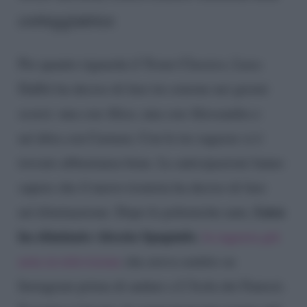
corteggiatrice
Per quanto riguarda il Trono Classico, Luca
Daffrè ha deciso di fare tre esterne nei giorni
scorsi: una con Alice, una con Alessandra e
un’altra con Carmen. Con le tre ragazze si è
trovato abbastanza bene. Le anticipazioni fanno
sapere che il nuovo tronista ha deciso di fare
Luca
un’eliminazione. Dopo le polemiche nate,
ha eliminato Alessia Spagnulo
,
la ragazza già
nota in televisione
che aveva sentito su
Instagram prima di andare a L’Isola dei Famosi.