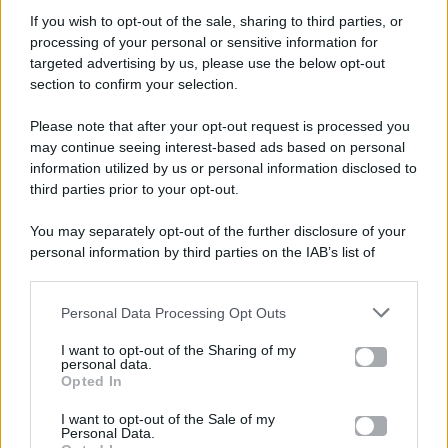
If you wish to opt-out of the sale, sharing to third parties, or
processing of your personal or sensitive information for
targeted advertising by us, please use the below opt-out
section to confirm your selection.
Please note that after your opt-out request is processed you
Gossip e TV è un sito di MASTE S.r.l.
may continue seeing interest-based ads based on personal
viale Luigi Majno n. 21 - 20129 Milano (MI)
information utilized by us or personal information disclosed to
third parties prior to your opt-out.
P.Iva 10909580960
You may separately opt-out of the further disclosure of your
personal information by third parties on the IAB’s list of
Categorie
downstream participants.
Gossip
Personal Data Processing Opt Outs
This information may also be disclosed by us to third parties
on the IAB’s List of Downstream Participants that may further
I want to opt-out of the Sharing of my
Televisione
disclose it to other third parties.
personal data.
Opted In
Please note that this website/app uses one or more Google
services and may gather and store information including but
I want to opt-out of the Sale of my
Programmi TV
Personal Data.
not limited to your visit or usage behaviour. You may click to