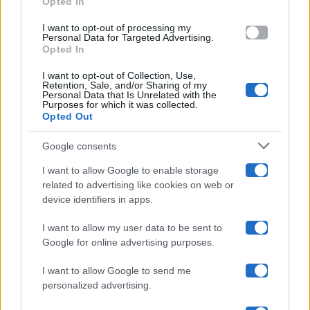
Opted In
grant or deny consent to Google and its third-party tags to
use your data for below specified purposes in below Google
Amici
I want to opt-out of processing my
consent section.
Personal Data for Targeted Advertising.
Opted In
Ballando Con Le Stelle
I want to opt-out of Collection, Use,
Retention, Sale, and/or Sharing of my
Grande Fratello
Personal Data that Is Unrelated with the
Purposes for which it was collected.
Opted Out
Isola Dei Famosi
Google consents
Pechino Express
I want to allow Google to enable storage
related to advertising like cookies on web or
Uomini E Donne
device identifiers in apps.
I want to allow my user data to be sent to
Google for online advertising purposes.
Maste S.r.l.
I want to allow Google to send me
Chi siamo
personalized advertising.