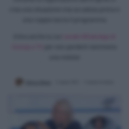
crea una situazione mai accaduta prima e
una coppia lascia il programma
Entra anche tu sul
canale WhatsApp di
Gossip e TV
per non perderti nemmeno
una notizia!
Rebecca Megna
8 Aprile 2023
5 minuti di lettura