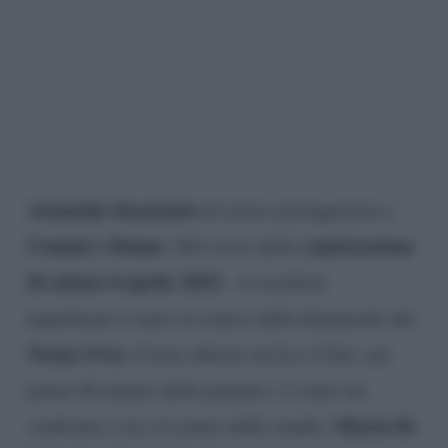
Armando Incarnato
di nuovo protagonista a
Uomini e Donne
registrazione
. Nel corso della
di sabato 8 aprile 2023
, il cavaliere
napoletano è stato al centro delle dinamiche del
Trono Over.
Come riferito da Isa e Chia, nei
primi 40 minuti della puntata c’è stato un
Maria De
confronto a tre al centro dello studio: