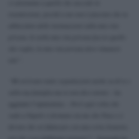
ci atteniamo a quello che succede in
trasmissione, perché a me non è piaciuto che tu
abbia fatto delle insinuazioni sulla mia vita
privata. Io nella mia vita privata faccio quello
che voglio, la mia vita privata deve rimanere
tale”
.
“Mi arrivano tante segnalazioni anche su di te e
sulla tua famiglia ma io non dico niente
– ha
aggiunto l’opinionista -.
Però ogni volta che
vado a Napoli ci fermano sia me che Tina e ci
dicono che sei fidanzato con una certa Jeanette,
noi che cosa dobbiamo pensare?“.
Armando ha