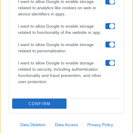
Collabora con noi
I want to allow Google to enable storage
related to analytics like cookies on web or
device identifiers in apps.
Contatti
I want to allow Google to enable storage
Privacy Policy
related to functionality of the website or app.
Cookie Policy
I want to allow Google to enable storage
related to personalization.
Pubblicità
I want to allow Google to enable storage
related to security, including authentication
functionality and fraud prevention, and other
user protection.
© 2026 Gossip e Tv. email:
redazione@gossipetv.com
-
Preferenze Privacy
- Riproduzione riservata - Photo
CONFIRM
Credits: Le immagini presenti in questo sito sono di
proprietà di Maste Srl
Data Deletion
Data Access
Privacy Policy
x-
facebook
instagram
twitter