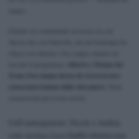
negato.
Claudio sta continuando ad uscire sia con
Aurora che con Gabriella, che nel frattempo ha
chiuso con Antonio. Una coppia, intanto, ha
Alberto e Tiziana del
lasciato il programma.
Trono Over hanno deciso di viversi la loro
conoscenza lontano dalle telecamere
. Tanta
commozione per la loro uscita.
UeD anticipazioni: Nicole e Andrea
sotto accusa, Luca Daffrè elimina una