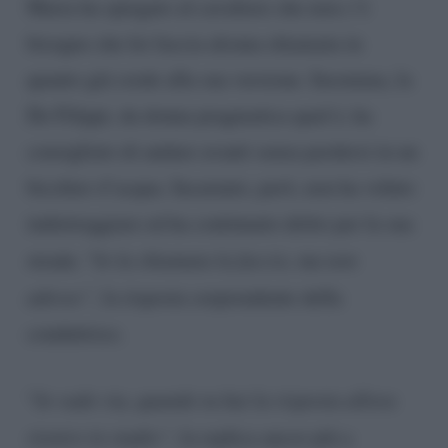
Maria ha spiegato al cavaliere che non c’è
bisogno che lei faccia alcuna chiamata in
quanto già crede alla sua versione. Insomma, la
De Filippi, da donna pragmatica qual è, ha
consigliato di andare avanti senza perdersi in un
bicchier d’acqua. Incarnato, però, non ha voluto
indietreggiare ed ha continuato dritto per la sua
strada. “
Io la chiamata la faccio, ma non
adesso”,
la risposta sorprendente della
conduttrice.
“
Io vado via, quando tu hai la risposta allora
rientro in studio“
, la replica ancor più a