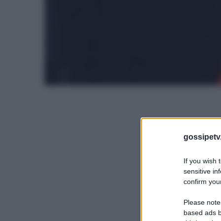
gossipetv
If you wish 
sensitive in
confirm your
Please note
based ads b