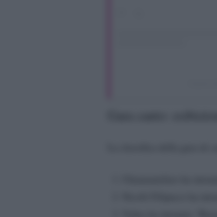
A post 
Gara canto: esibizion
La classifica della gara di c
Chiamamifaro ha intonat
Nicolò Filipucci ha int
Vybes ha intonato “Rem