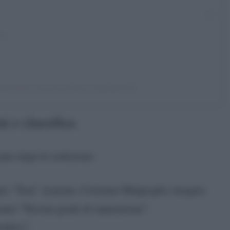
shared by Francesca Bosco (@frabosc0)
i e classifica
anto dopo le esibizioni:
o “Torn” al piano, Cristiano Malgioglio stregato.
onato “Nessun grado di separazione”.
edios”;