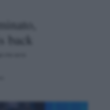
minato,
is back
pi che verrà
ra