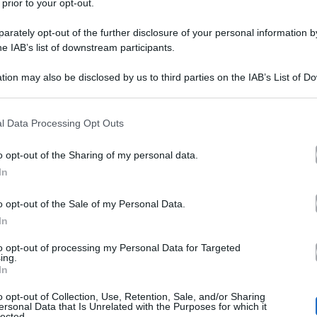
 prior to your opt-out.
rately opt-out of the further disclosure of your personal information by
he IAB’s list of downstream participants.
tion may also be disclosed by us to third parties on the IAB’s List of 
 that may further disclose it to other third parties.
 that this website/app uses one or more Google services and may gath
l Data Processing Opt Outs
Amici di Maria De Filippi
ta di
che verrà trasmessa s
including but not limited to your visit or usage behaviour. You may click 
 to Google and its third-party tags to use your data for below specifi
anticipazioni
Amici News hanno diramato le
dettagliat
o opt-out of the Sharing of my personal data.
ogle consent section.
In
ospiti
sfide
e
tati resi noti gli
, l’esito delle
e chi è stato
le
è tornata in Italia e ha ripreso il suo ruolo da profes
o opt-out of the Sale of my Personal Data.
In
to opt-out of processing my Personal Data for Targeted
 della puntata del 10 novembre
ing.
In
o opt-out of Collection, Use, Retention, Sale, and/or Sharing
ersonal Data that Is Unrelated with the Purposes for which it
Giordana Angi,
ti l’ex allieva
che ha presentato il nuo
lected.