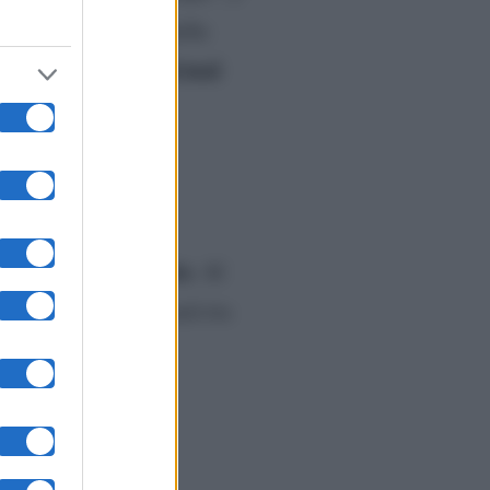
tormento”. Giudici delle
Ermal
ow) e il cantautore
eliminata
ima è stata
. Al
. La prossima sfida sarà tra