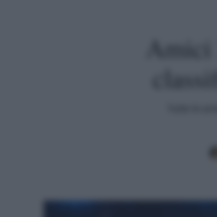
Amici 
classi
Tutte le an
Premi invio per cercare o ESC per uscire