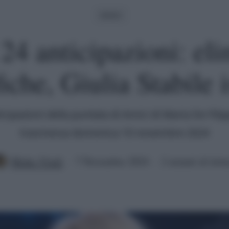
Amici
24 anticipazioni: eli
fiche, Giulia Stabile 
ticipazioni della puntata di Amici di Maria De Filip
trasmessa domenica 10 novembre 2024
Mirko Vitali
7 Novembre 2024
2 minuti di lettu