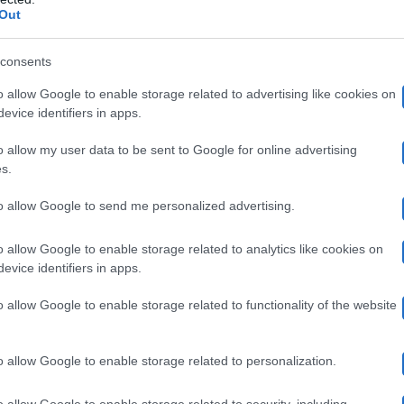
Out
oglio,
che ha intonato il nuovo brano dal titolo “Rosa 
eronica Peparini
(per anni prof di ballo del talent sh
consents
o allow Google to enable storage related to advertising like cookies on
evice identifiers in apps.
o allow my user data to be sent to Google for online advertising
a Ilan e Sienna, chi è stato eliminato
s.
to allow Google to send me personalized advertising.
Ilan Muccino e Sienna Osborne.
sono sfidati
Quest’ult
o allow Google to enable storage related to analytics like cookies on
cesca Bosco
. Ilan ha trionfato intonando il suo inedito
evice identifiers in apps.
o allow Google to enable storage related to functionality of the website
o allow Google to enable storage related to personalization.
o allow Google to enable storage related to security, including