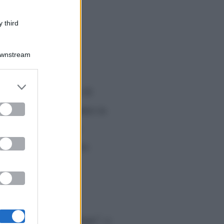
 third
Downstream
er and store
u Canale 5 domenica 10
to grant or
ed purposes
e di quel che è accaduto in
liminato
. Inoltre da
sionista nel programma.
vo singolo “Piano Piano”, e