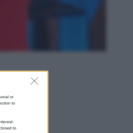
sonal or
ection to
nterest-
closed to