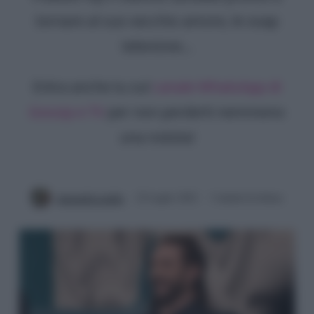
tornare al suo vecchio amore, le soap
televisive...
Entra anche tu sul
canale WhatsApp di
Gossip e TV
per non perderti nemmeno
una notizia!
Antonella Latilla
22 Luglio 2022
3 minuti di lettura