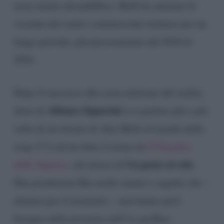
assai amato dal pubblico. Belli ha animato le
vicende del centro commerciale torinese per un
lungo periodo, più precisamente dal 2010 al
2016.
Dopo il successo alla sesta edizione del reality
Alfonso Signorini
show di
si è parlato più e più
volte di un ritorno di Alex Belli al mondo delle
soap. C’è chi ha fatto il nome de
Il Paradiso
Un posto al sole
delle Signore
, chi invece di
.
Due produzioni Rai molto amate e seguite che –
almeno per il momento – non hanno però
bisogno della presenza dell’ex gieffino.