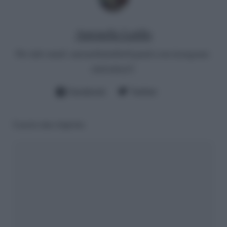
Antonella Latilla
Per info email:
antonellalatilla@gmail.com
instagram:
cheloidea21
Facebook
Twitter
Lascia una risposta