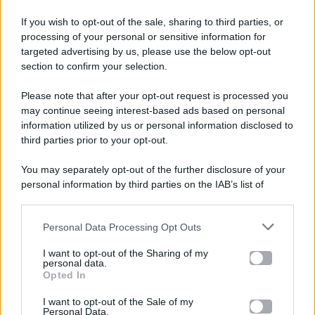
If you wish to opt-out of the sale, sharing to third parties, or
processing of your personal or sensitive information for
targeted advertising by us, please use the below opt-out
section to confirm your selection.
Please note that after your opt-out request is processed you
Gossip e TV è un sito di MASTE S.r.l.
may continue seeing interest-based ads based on personal
viale Luigi Majno n. 21 - 20129 Milano (MI)
information utilized by us or personal information disclosed to
third parties prior to your opt-out.
P.Iva 10909580960
You may separately opt-out of the further disclosure of your
personal information by third parties on the IAB’s list of
Categorie
downstream participants.
Gossip
Personal Data Processing Opt Outs
This information may also be disclosed by us to third parties
on the IAB’s List of Downstream Participants that may further
I want to opt-out of the Sharing of my
Televisione
disclose it to other third parties.
personal data.
Opted In
Please note that this website/app uses one or more Google
services and may gather and store information including but
I want to opt-out of the Sale of my
Programmi TV
Personal Data.
not limited to your visit or usage behaviour. You may click to