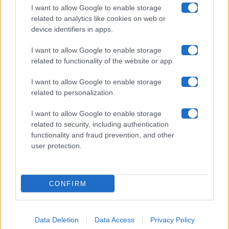
Collabora con noi
I want to allow Google to enable storage
related to analytics like cookies on web or
device identifiers in apps.
Contatti
I want to allow Google to enable storage
Privacy Policy
related to functionality of the website or app.
Cookie Policy
I want to allow Google to enable storage
related to personalization.
Pubblicità
I want to allow Google to enable storage
related to security, including authentication
functionality and fraud prevention, and other
user protection.
© 2026 Gossip e Tv. email:
redazione@gossipetv.com
-
Preferenze Privacy
- Riproduzione riservata - Photo
CONFIRM
Credits: Le immagini presenti in questo sito sono di
proprietà di Maste Srl
Data Deletion
Data Access
Privacy Policy
x-
facebook
instagram