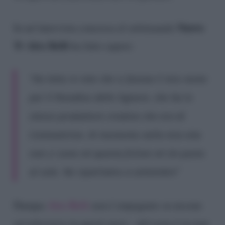
Nuovo
In un’intervista concessa al settimanale
Tv Alex Belli
ha fatto sapere:
“Ho letto in rete che si faceva il mio nome
per Il Paradiso delle Signore, che ha lo
stesso produttore creativo che era di
Centovetrine. Al momento nella mia vita
non ci sono né questa fiction né Un posto
al sole. Ne riparliamo a settembre”
Dunque
Alex Belli
non è impegnato su nessun
set televisivo in questi mesi – del resto è in tour