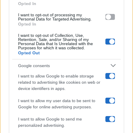
Opted In
grant or deny consent to Google and its third-party tags to
use your data for below specified purposes in below Google
Amici
I want to opt-out of processing my
consent section.
Personal Data for Targeted Advertising.
Opted In
Ballando Con Le Stelle
I want to opt-out of Collection, Use,
Retention, Sale, and/or Sharing of my
Grande Fratello
Personal Data that Is Unrelated with the
Purposes for which it was collected.
Opted Out
Isola Dei Famosi
Google consents
Pechino Express
I want to allow Google to enable storage
related to advertising like cookies on web or
Uomini E Donne
device identifiers in apps.
I want to allow my user data to be sent to
Google for online advertising purposes.
Maste S.r.l.
I want to allow Google to send me
Chi siamo
personalized advertising.