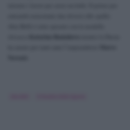
iniziato i lavori per avere un bebè. Il primo per
entrambi nonostante due divorzi alle spalle:
Alex Belli è stato sposato con la modella
Katarina Raniakova
slovacca
mentre la Duran
Marco
ha amato per tanti anni l’imprenditore
Nerozzi.
Alex Belli
Il Paradiso Delle Signore