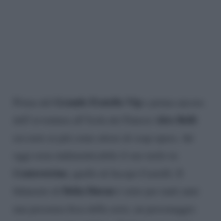
Grande Fratello Vip
Prima del
e prima ancora
Alex Belli
dell’avventura all’Isola dei Famosi
era noto ai più come attore di soap opera. Ad
oggi resta indimenticabile il suo ruolo in
Centovetrine
, quello di Jacopo Castelli. Il
Delia Duran
fidanzato di
è stato per tanti anni
una presenza fissa della serie, un personaggio