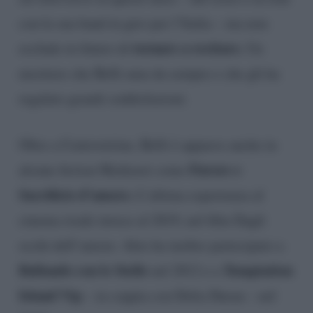
con la sua band in giro per l’Italia – ma non
tornare a recitare.
esclude in futuro di
Un
mestiere che Belli ama da sempre e che gli ha
regalato grandi soddisfazioni.
Oltre a Centovetrine, Belli è apparso anche in
Furore e
alcune fiction Mediaset come
Sacrificio d’amore.
L’ultima esperienza al
cinema risale invece al 2019, nel film Dagli
occhi dell’amore. Alex ha inoltre partecipato a
Ballando con le Stelle
Temptation
nel 2012 e a
Island Vip
– in coppia con Delia Duran – nel