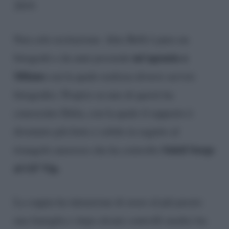
2019.
Non solo recitazione: Alex Belli è pure un
un’agenzia a
fotografo e da anni possiede
Milano
con la quale realizza diversi servizi
fotografici. Proprio su uno di questi ha
conosciuto Delia, con la quale il rapporto è
diventato più forte e solido in seguito al
Soleil Sorge
triangolo amoroso che ha coinvolto
al GF Vip.
La coppia ha intenzione di avere al più presto
una famiglia e dopo alcuni controlli medici ha