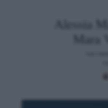
Alessia Ma
Mara 
Tutti i de
os
Premi invio per cercare o ESC per uscire