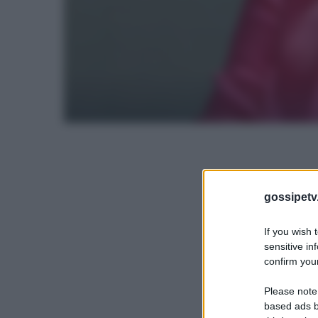
gossipetv
If you wish 
sensitive in
confirm your
Please note
based ads b