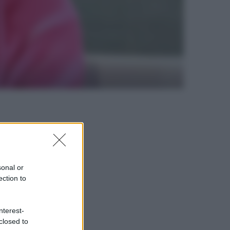
sonal or
ection to
nterest-
closed to