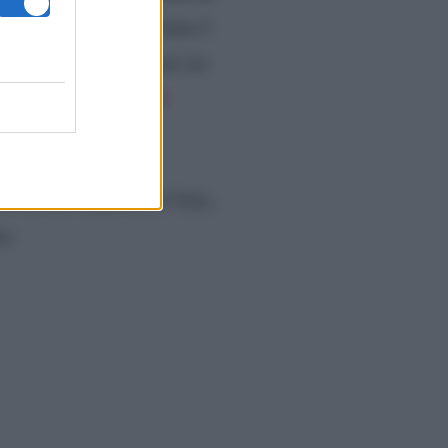
 della conduttrice romana è
l timone de Le Iene per un
val di Sanremo 2022
.
 Ferzan Özpetek, Il Volo,
to.