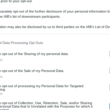
 prior to your opt-out.
rately opt-out of the further disclosure of your personal information by
he IAB’s list of downstream participants.
tion may also be disclosed by us to third parties on the IAB’s List of 
 that may further disclose it to other third parties.
 that this website/app uses one or more Google services and may gath
l Data Processing Opt Outs
tor
nto il tanto atteso momento. La conduttrice romana
including but not limited to your visit or usage behaviour. You may click 
 to Google and its third-party tags to use your data for below specifi
o di assenza dai teleschermi. A dare questo annuncio è
o opt-out of the Sharing of my personal data.
ogle consent section.
In
po Che Fa
in prima serata su Rai3 il 22 maggio 2022. 
e perché a dare questa notizia è stata proprio la signo
o opt-out of the Sale of my Personal Data.
In
to opt-out of processing my Personal Data for Targeted
ing.
In
zi torna in TV
. In che ruolo? La storica conduttrice d
o opt-out of Collection, Use, Retention, Sale, and/or Sharing
ospite di
D
edini di uno show televisivo. La 49enne sarà
ersonal Data that Is Unrelated with the Purposes for which it
lected.