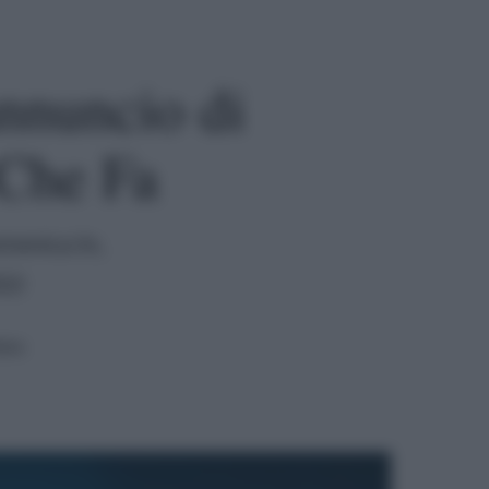
annuncio di
Che Fa
omenica In,
022
ura