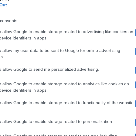
tore domenicale che andrà in onda, solo per una volta, i
Out
Venier
, sarà una sorta di celebrazione degli ottimi ascol
consents
Domenica In Show
andrà in onda
venerdì 27 maggi
.
o allow Google to enable storage related to advertising like cookies on
evice identifiers in apps.
o allow my user data to be sent to Google for online advertising
 rivelato Mara Venier durante la sua ospitata nel salot
s.
zieranno allo show. Magari alcuni fan della 49enne, che
to allow Google to send me personalized advertising.
w, resteranno delusi da quella che sarà una semplice ap
o allow Google to enable storage related to analytics like cookies on
di un grande passo avanti per la conduttrice, che nel cors
evice identifiers in apps.
lla TV
.
o allow Google to enable storage related to functionality of the website
a Marcuzzi
non è qualcosa da sottovalutare. La 49enne, 
o allow Google to enable storage related to personalization.
 del 2021 non è mai apparsa nei salotti televisivi. Chi
o allow Google to enable storage related to security, including