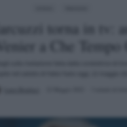
Archivio
Televisione
rcuzzi torna in tv: 
Venier a Che Tempo 
ttagli sulla rivelazione fatta dalla conduttrice di D
pite nel salotto di Fabio Fazio oggi, 22 maggio 2
Laura Bombaci
22 Maggio 2022
3 minuti di lett