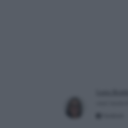
Laura Bomb
email:
laurabc
Facebook