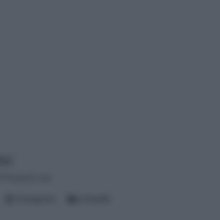
aci
t97@gmail.com
Instagram
LinkedIn