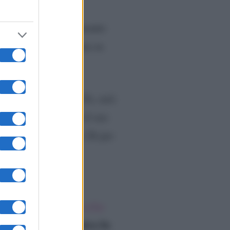
n prima serata. Il
ti fatti registrare durante
o 2022
, in prima serata su
to di Che Tempo Che Fa, sarà
 da tempo auspicano il suo
parizione televisiva. Di per
o dell’ultimo anno è
infatti, dopo
l’addio a Le
Domenica In
ssà, magari a