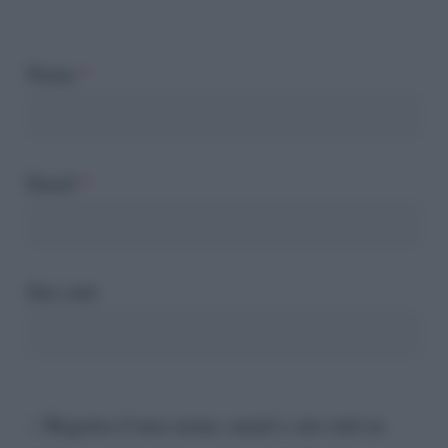
Nome
*
Email
*
Sito web
Registra il mio nome, email e sito web su