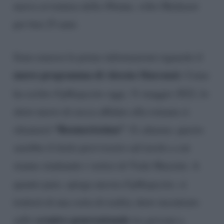
nuova avventura della 49enne, volto Mediaset
per ben 25 anni.
Sono emerse le prime informazioni riguardo il
nuovo programma di Alessia Marcuzzi
. Come
ha scritto
FqMagazine
oggi, 31 maggio 2022, lo
show nuovo di zecca affidato alla romana si
“Boomerissima”
chiamerà
. O, almeno, questo
sarebbe il titolo provvisorio sul tavolo a cui
stanno studiando i vertici di Viale Mazzini. A
quanto pare, spiega ancora
FqMagazine
, si
tratterà di una sorta di reality show incentrato
scontro generazionale
sullo
tra giovani e,