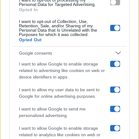
I want to opt-out of processing my
consent section.
Personal Data for Targeted Advertising.
Opted In
Ballando Con Le Stelle
I want to opt-out of Collection, Use,
Retention, Sale, and/or Sharing of my
Grande Fratello
Personal Data that Is Unrelated with the
Purposes for which it was collected.
Opted Out
Isola Dei Famosi
Google consents
Pechino Express
I want to allow Google to enable storage
related to advertising like cookies on web or
Uomini E Donne
device identifiers in apps.
I want to allow my user data to be sent to
Google for online advertising purposes.
Maste S.r.l.
I want to allow Google to send me
Chi siamo
personalized advertising.
Collabora con noi
I want to allow Google to enable storage
related to analytics like cookies on web or