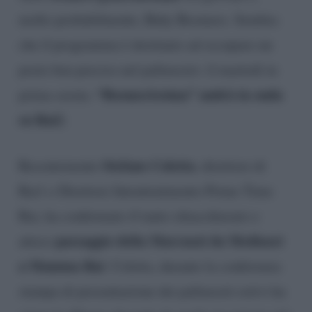
molto probabilmente, Baby Boomers. Sembra
che il programma è destinato ad occupare un
posto ben preciso nel palinsesto: il martedì in
“Boomerissima” andrà in onda
prima serata.
su Rai2
.
Stefano Coletta
Recentemente
, direttore di
Rai1 e Direttore Intrattenimento Prime Time
Rai, ha confermato il tanto chiacchierato e
passaggio della Marcuzzi da Mediaset
atteso
a Mamma Rai
. Coletta, durante la conferenza
stampa di presentazione dei palinsesti estivi ha