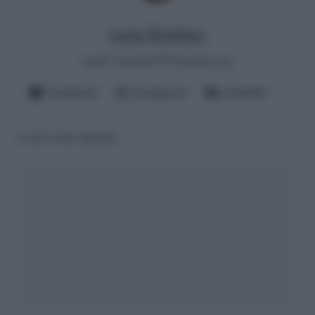
Laura Bombaci
email:
laurabct97@gmail.com
Facebook
Instagram
LinkedIn
Lascia una risposta