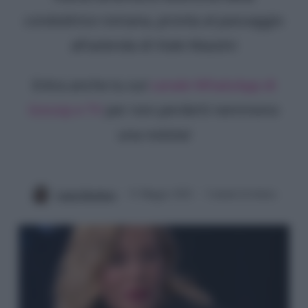
conduttrice romana, pronta al passaggio
all'azienda di Viale Mazzini
Entra anche tu sul
canale WhatsApp di
Gossip e TV
per non perderti nemmeno
una notizia!
Laura Bombaci
31 Maggio 2022
3 minuti di lettura