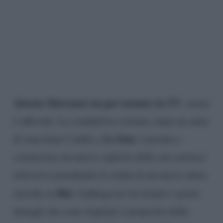
Alessia Marcuzzi sta per tornare in TV
, ormai
è ufficiale. La conduttrice romana, dopo un anno
Le Iene
di stop dopo l’addio a
, è pronta a
cominciare un nuovo capitolo della sua carriera
televisiva prendendo le redini di un nuovo show,
Rai
stavolta in
.
FqMagazine
ha fornito i primi
dettagli che sono trapelati a proposito della