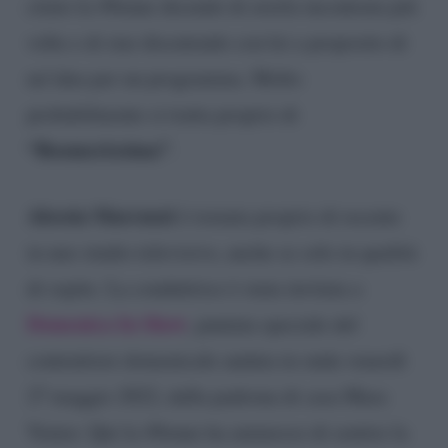
citato la 49enne dicendo di averla incontrata più
volte e di star discutendo con lei a proposito di
un’idea per un programma. Molto
probabilmente si tratta proprio di
“Boomerissima”
.
Alessia Marcuzzi
è tornata proprio di recente
in uno studio televisivo, anche se solo in qualità
di ospite. La conduttrice è stata invitata a
Domenica In Show
, puntata speciale del
contenitore domenicale andata in onda venerdì
27 maggio 2022, dalla padrona di casa Mara
Venier. Qui la 49enne ha ammesso di sentire la