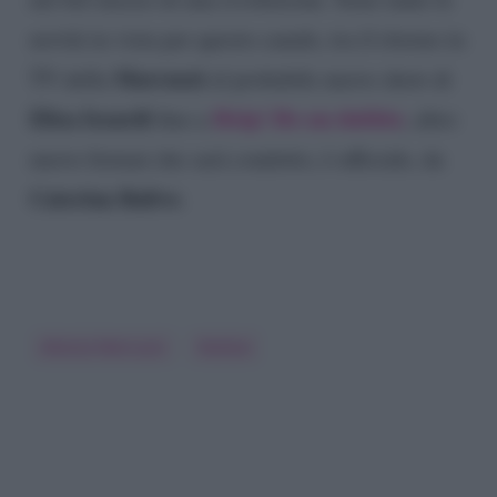
novità in vista per questo canale, tra il ritorno in
Marcuzzi
TV della
al probabile nuovo show di
Elisa Isoardi
Help! Ho un dubbio
fino a
, altro
nuovo format che sarà condotto, è ufficiale, da
Caterina Balivo
.
Alessia Marcuzzi
Raidue