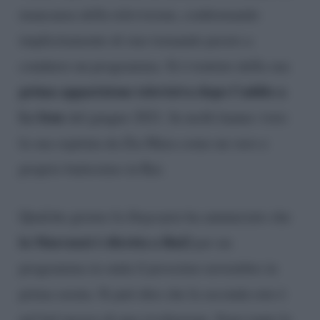
mancanza della televisione, confermando
implicitamente di star tornando presto a
condurre un programma. Si è trattato della sua
prima apparizione televisiva dopo l’addio a
Le Iene
del giugno 2021. In molti hanno visto
la sua ospitata da Zia Mara come un vero e
proprio battesimo in Rai.
Qualche giorno fa
Dagospia
ha annunciato che
la Marcuzzi è diretta a Rai2
per un
programma in onda il prossimo novembre in
prima serata. Si può dire che la seconda rete è
nel bel mezzo di una rivoluzione. Sono tante le