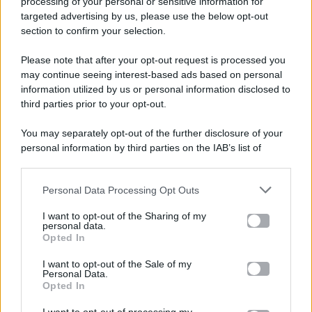
processing of your personal or sensitive information for
targeted advertising by us, please use the below opt-out
section to confirm your selection.
Please note that after your opt-out request is processed you
Gossip e TV è un sito di MASTE S.r.l.
may continue seeing interest-based ads based on personal
viale Luigi Majno n. 21 - 20129 Milano (MI)
information utilized by us or personal information disclosed to
third parties prior to your opt-out.
P.Iva 10909580960
You may separately opt-out of the further disclosure of your
personal information by third parties on the IAB’s list of
Categorie
downstream participants.
Gossip
Personal Data Processing Opt Outs
This information may also be disclosed by us to third parties
on the IAB’s List of Downstream Participants that may further
I want to opt-out of the Sharing of my
Televisione
disclose it to other third parties.
personal data.
Opted In
Please note that this website/app uses one or more Google
services and may gather and store information including but
I want to opt-out of the Sale of my
Programmi TV
Personal Data.
not limited to your visit or usage behaviour. You may click to
Opted In
grant or deny consent to Google and its third-party tags to
use your data for below specified purposes in below Google
Amici