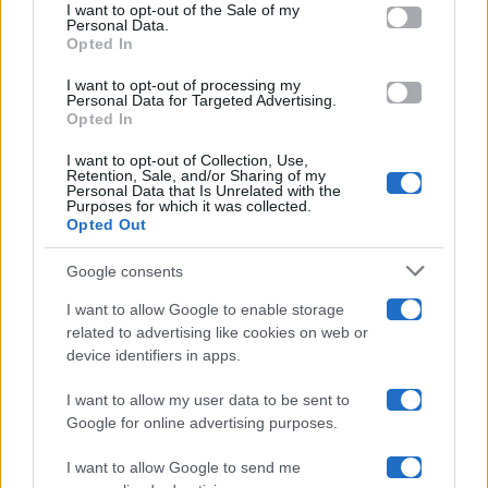
services and may gather and store information including but
I want to opt-out of the Sale of my
Programmi TV
Personal Data.
not limited to your visit or usage behaviour. You may click to
Opted In
grant or deny consent to Google and its third-party tags to
use your data for below specified purposes in below Google
Amici
I want to opt-out of processing my
consent section.
Personal Data for Targeted Advertising.
Opted In
Ballando Con Le Stelle
I want to opt-out of Collection, Use,
Retention, Sale, and/or Sharing of my
Grande Fratello
Personal Data that Is Unrelated with the
Purposes for which it was collected.
Opted Out
Isola Dei Famosi
Google consents
Pechino Express
I want to allow Google to enable storage
related to advertising like cookies on web or
Uomini E Donne
device identifiers in apps.
I want to allow my user data to be sent to
Google for online advertising purposes.
Maste S.r.l.
I want to allow Google to send me
Chi siamo