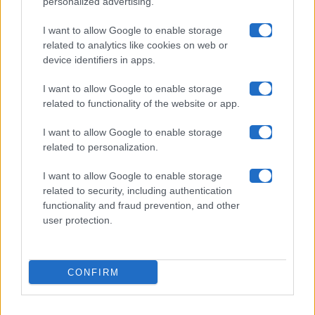
personalized advertising.
Collabora con noi
I want to allow Google to enable storage
related to analytics like cookies on web or
device identifiers in apps.
Contatti
I want to allow Google to enable storage
Privacy Policy
related to functionality of the website or app.
Cookie Policy
I want to allow Google to enable storage
related to personalization.
Pubblicità
I want to allow Google to enable storage
related to security, including authentication
functionality and fraud prevention, and other
user protection.
© 2026 Gossip e Tv. email:
redazione@gossipetv.com
-
Preferenze Privacy
- Riproduzione riservata - Photo
CONFIRM
Credits: Le immagini presenti in questo sito sono di
proprietà di Maste Srl