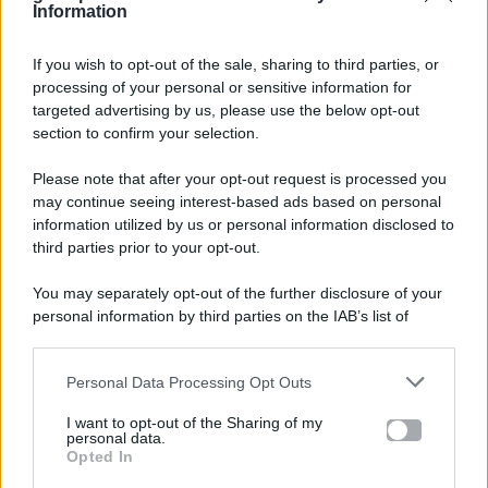
Information
If you wish to opt-out of the sale, sharing to third parties, or
processing of your personal or sensitive information for
targeted advertising by us, please use the below opt-out
section to confirm your selection.
Please note that after your opt-out request is processed you
Gossip e TV è un sito di MASTE S.r.l.
may continue seeing interest-based ads based on personal
viale Luigi Majno n. 21 - 20129 Milano (MI)
information utilized by us or personal information disclosed to
third parties prior to your opt-out.
P.Iva 10909580960
You may separately opt-out of the further disclosure of your
personal information by third parties on the IAB’s list of
Categorie
downstream participants.
Gossip
Personal Data Processing Opt Outs
This information may also be disclosed by us to third parties
on the IAB’s List of Downstream Participants that may further
I want to opt-out of the Sharing of my
Televisione
disclose it to other third parties.
personal data.
Opted In
Please note that this website/app uses one or more Google