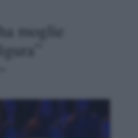
ha moglie
figura”
ura