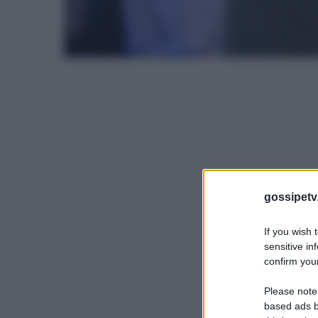
gossipetv
If you wish 
sensitive in
confirm your
Please note
based ads b