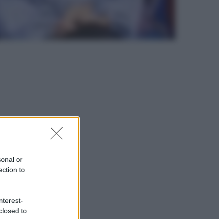
sonal or
ection to
nterest-
closed to