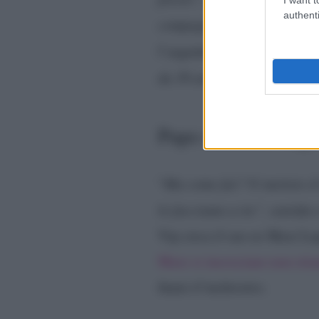
authenti
compagna!”
, chiarisce il c
l’argentina. Nessun problem
da 30 anni che sto con lei 
Pupo stuzzica l’arge
“
Ma come fai? Vi mettete d
lo facciamo a tre”,
sorride 
Vip circa il suo ex Maxi Lo
Maxi si incrociano non stia
fiumi d’inchiostro.