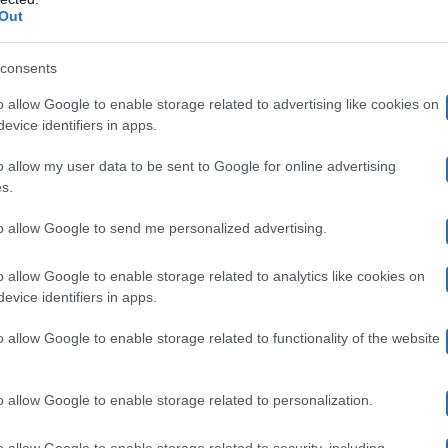
i è migliore di quelli che alcuni pensano… Sono sicuro
Out
,
ha dichiarato Ghinazzi.
“Lui è un uomo molto modern
consents
pere i dettagli della sua vita privata. Dettagli che sono
o allow Google to enable storage related to advertising like cookies on
risate.
evice identifiers in apps.
o allow my user data to be sent to Google for online advertising
show a Verissimo
s.
to allow Google to send me personalized advertising.
n la mia compagna o con mia moglie”
, racconta Pupo du
o allow Google to enable storage related to analytics like cookies on
ita, convinta di aver sentito male.
“Si, io ho una mog
evice identifiers in apps.
corrente della storia del cantante, lascia carta bianca all
o allow Google to enable storage related to functionality of the website
tto tutto da ridere.
“Sei sposato?”, “Sì”.
La moglie di I
o allow Google to enable storage related to personalization.
 la mia compagna, mia moglie non l’hai conosciuta ma t
ra è sempre più spaesata:
“Ma noi con chi siamo andat
o allow Google to enable storage related to security, including