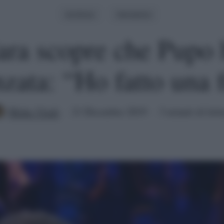
Archivio
Verissimo
ra scopre che Pupo 
nzata: “Ho fatto una 
Mirko Vitali
21 Dicembre 2019
3 minuti di lett