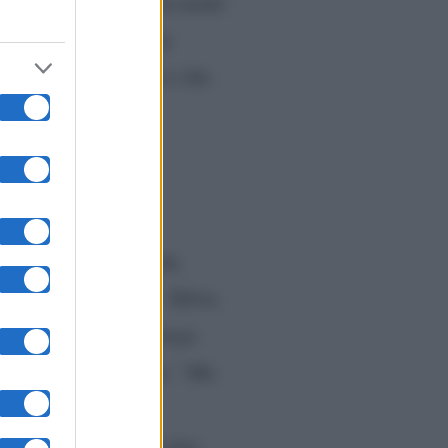
 che il GF Vip le darà modo
o”
, gli ha fatto eco la
 stati poi snocciolati e che
rante la chiacchierata
.
lie e una compagna”.
Silvia
a Nara. “
Indaga tu, prego
cardi cerca di capire:
“Ma
e la farò conoscere
i a cena?”, “Con la mia