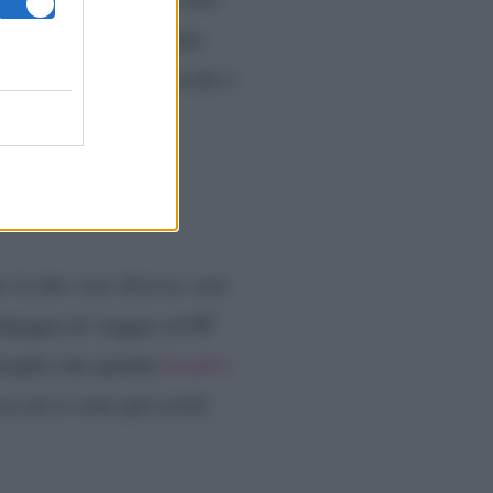
etto moglie”,
rammenta
 che è mia moglie perché è
 in due case diverse, non
ompagna di viaggio al GF
 meglio che quando
Icardi e
su cui si sono già scritti