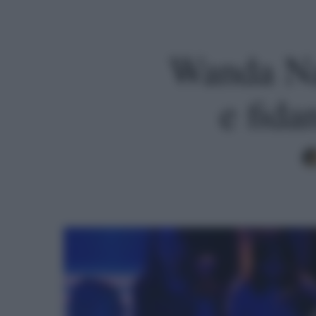
Wanda Na
e fida
Premi invio per cercare o ESC per uscire