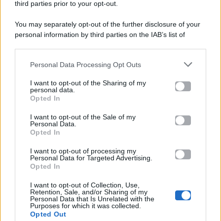
third parties prior to your opt-out.
P.Iva 10909580960
You may separately opt-out of the further disclosure of your
personal information by third parties on the IAB’s list of
Categorie
downstream participants.
Gossip
Personal Data Processing Opt Outs
This information may also be disclosed by us to third parties
on the IAB’s List of Downstream Participants that may further
I want to opt-out of the Sharing of my
Televisione
disclose it to other third parties.
personal data.
Opted In
Please note that this website/app uses one or more Google
services and may gather and store information including but
I want to opt-out of the Sale of my
Programmi TV
Personal Data.
not limited to your visit or usage behaviour. You may click to
Opted In
grant or deny consent to Google and its third-party tags to
use your data for below specified purposes in below Google
Amici
I want to opt-out of processing my
consent section.
Personal Data for Targeted Advertising.
Opted In
Ballando Con Le Stelle
I want to opt-out of Collection, Use,
Retention, Sale, and/or Sharing of my
Grande Fratello
Personal Data that Is Unrelated with the
Purposes for which it was collected.
Opted Out
Isola Dei Famosi