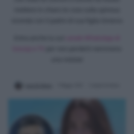
mettere in chiaro le cose sulla spinosa
vicenda con il padre di sua figlia Ginevra
Entra anche tu sul
canale WhatsApp di
Gossip e TV
per non perderti nemmeno
una notizia!
Luna De Massis
5 Maggio 2023
3 minuti di lettura