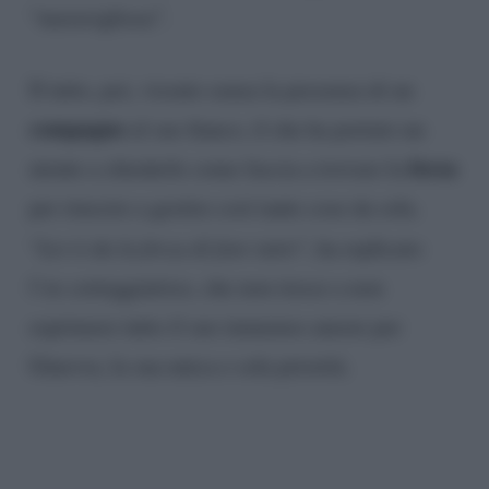
“meravigliosa”.
Il tutto, poi, vissuto senza la presenza di un
compagno
al suo fianco, il che ha portato un
forza
utente a chiederle come faccia a trovare la
per riuscire a gestire così tante cose da sola.
“
Lei ti da la forza di fare tutto
“, ha replicato
l’ex corteggiatrice, che non riesce a non
esprimere tutto il suo immenso amore per
Ginevra, la sua unica e sola priorità.