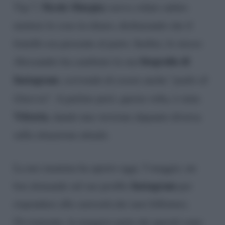
Nicole Murgia
Vip 7,
) aveva voluto subito
mettere le cose in chiaro, dichiarando che il
fratello era presente al parto. Inoltre, lo stesso
biografia di
Alessandro ha cambiato la sua
Instagram
, scrivendo di essere anche “
padre di
Ginevra
“. A parlare però, questa volta, è stata
Vittoria
, dando una versione alquanto diversa
sulla situazione attuale.
La neo mamma ha aperto oggi, 5 maggio, un
Instagram
box domande sul suo profilo
per
rispondere alle curiosità dei suoi followers.
Ovviamente, la maggior parte dei quesiti sono