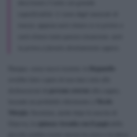
descrivono il tutto con grande
superficialità. Ci sono degli avvocati di
mezzo, appena avrò chiaro io in primis e
sarà chiara tutta questa situazione, sarò
la prima a farvelo direttamente sapere.
Deganello
Dunque, senza messi termini, la
avrebbe fatto capire di non dare retta alle
persone esterne
dichiarazioni di
alla coppia,
Nicole
facendo un probabile riferimento a
Murgia
. Insomma, anche dopo la nascita di
spinosa vicenda con il papà
Ginevra, la
della
piccola sembra essere ancora in corso e in attesa