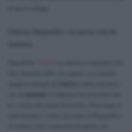
di nuovi sviluppi.
Vittoria Deganello e la nuova vita da
mamma
Dopodiché,
Vittoria
ha iniziato a rispondere alle
altre domande delle sue seguaci, raccontando
Ginevra
maggiori dettagli di
e della sua nuova
mamma
vita da
. L’influencer ha assicurato che
lei e la piccola stanno benissimo. Nonostante le
notti insonne e i ritmi stressanti, la Deganello è
al settimo cielo e entusiasta di questa vita