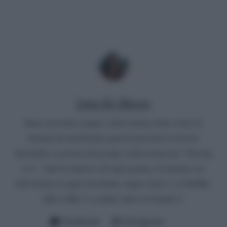
Luna De Massis
Sono cresciuta a pane e televisione ed ho avuto la
fortuna di trasformare questa passione in lavoro
iniziando a scrivere di gossip e televisione per “Gossip
e tv”. Amo la musica, di ogni genere, il cinema e la
televisione in ogni sua forma: seguo serie tv su Netflix,
talk su Rai 1 e reality show su Canale 5.
Facebook
Instagram