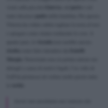
Ginevra
parto
virati sulla piccola
, sul
e sul
padre
tanto discusso
della bambina. Per questo,
Vittoria ha voluto subito tagliare la testa al toro
e spiegare come stanno realmente le cose. A
vicenda
quanto pare, la
non sarebbe ancora
risolta
fratelli
come fatto intendere dai
Murgia
. Nonostante non sia potuta entrare nei
dettagli a causa di motivi legali, l’ex volto di
UeD ha promesso di svelare molto presto tutta
verità
la
:
Vorrei non ascoltaste voci esterne che