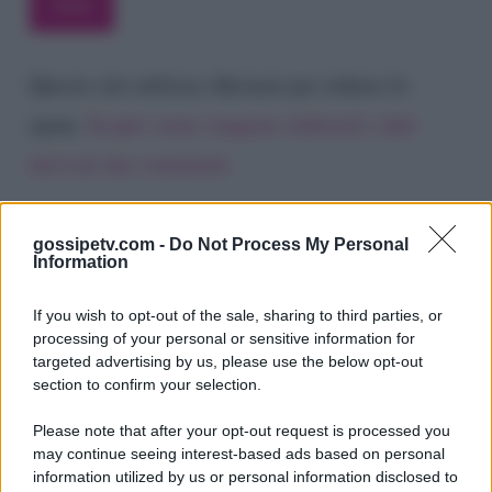
Questo sito utilizza Akismet per ridurre lo
spam.
Scopri come vengono elaborati i dati
derivati dai commenti
.
gossipetv.com -
Do Not Process My Personal
Information
If you wish to opt-out of the sale, sharing to third parties, or
processing of your personal or sensitive information for
targeted advertising by us, please use the below opt-out
section to confirm your selection.
Please note that after your opt-out request is processed you
Gossip e TV è un sito di MASTE S.r.l.
may continue seeing interest-based ads based on personal
viale Luigi Majno n. 21 - 20129 Milano (MI)
information utilized by us or personal information disclosed to