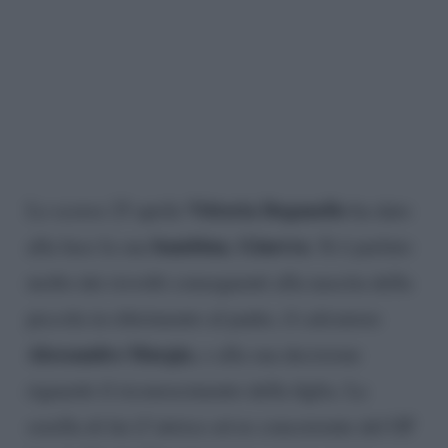
Vittoria Deganello
Lo scorso 25 aprile
ha dato
bambina
Ginevra
alla luce la sua
,
. Si è parlato
molto dei risvolti conseguenti alla nascita della
piccola in riferimento al padre, il calciatore
Alessandro Murgia
, e alla sua decisione
riguardo il riconoscimento della figlia. La
sorella di lui (l’attrice ed ex concorrente del GF