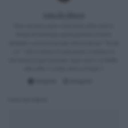
Luna De Massis
Sono cresciuta a pane e televisione ed ho avuto la
fortuna di trasformare questa passione in lavoro
iniziando a scrivere di gossip e televisione per “Gossip
e tv”. Amo la musica, di ogni genere, il cinema e la
televisione in ogni sua forma: seguo serie tv su Netflix,
talk su Rai 1 e reality show su Canale 5.
Facebook
Instagram
Lascia una risposta