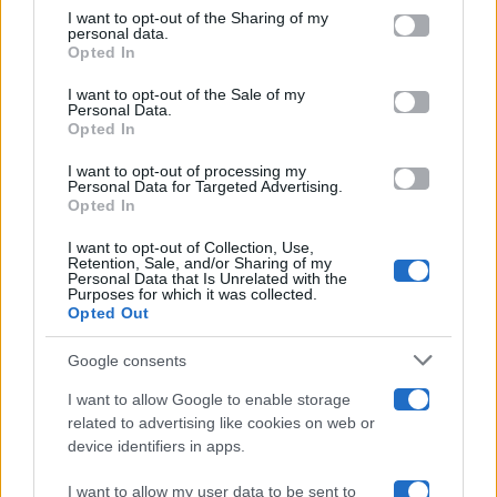
on the IAB’s List of Downstream Participants that may further
I want to opt-out of the Sharing of my
Televisione
disclose it to other third parties.
personal data.
Opted In
Please note that this website/app uses one or more Google
services and may gather and store information including but
I want to opt-out of the Sale of my
Programmi TV
Personal Data.
not limited to your visit or usage behaviour. You may click to
Opted In
grant or deny consent to Google and its third-party tags to
Amici
use your data for below specified purposes in below Google
I want to opt-out of processing my
consent section.
Personal Data for Targeted Advertising.
Opted In
Ballando Con Le Stelle
I want to opt-out of Collection, Use,
Retention, Sale, and/or Sharing of my
Grande Fratello
Personal Data that Is Unrelated with the
Purposes for which it was collected.
Opted Out
Isola Dei Famosi
Google consents
Pechino Express
I want to allow Google to enable storage
related to advertising like cookies on web or
Uomini E Donne
device identifiers in apps.
I want to allow my user data to be sent to