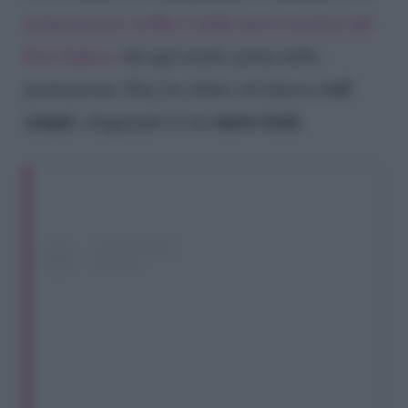
tornerà presto su Rai 2 nella nuova location del
Foro Italico
. Ad ogni modo, prima della
red
premiazione, Ilary ha sfilato sul famoso
carpet
nuovo look
, sfoggiando il suo
.