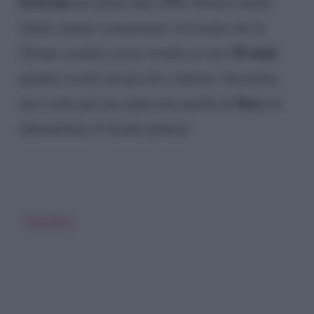
letterina
nei primi anni 2000. Diversi utenti,
infatti, hanno commentato scrivendo che la
20 anni,
42enne sembra essere tornata ai suoi
quando esordì sul piccolo schermo. Insomma,
Ilary
una scelta più che approvata quella di
di
abbandonare il biondo platino.
Ilary Blasi