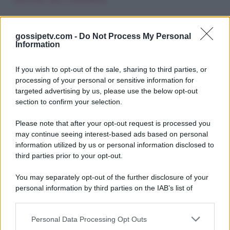
gossipetv.com -
Do Not Process My Personal
Information
If you wish to opt-out of the sale, sharing to third parties, or
processing of your personal or sensitive information for
targeted advertising by us, please use the below opt-out
section to confirm your selection.
Please note that after your opt-out request is processed you
Gossip e TV è un sito di MASTE S.r.l.
may continue seeing interest-based ads based on personal
viale Luigi Majno n. 21 - 20129 Milano (MI)
information utilized by us or personal information disclosed to
P.Iva 10909580960
third parties prior to your opt-out.
You may separately opt-out of the further disclosure of your
personal information by third parties on the IAB’s list of
Categorie
downstream participants.
Gossip
Personal Data Processing Opt Outs
This information may also be disclosed by us to third parties