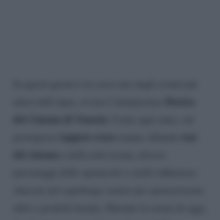
In questi giorni è in corso uno degli eventi più
Mostra
attesi dell’anno, ovvero l’ottantesima
del Cinema di Venezia
. Come ogni anno, sul
tappeto rosso
star
prestigioso
stanno sfilando
del cinema
e della televisione, diversi
personaggi dello spettacolo e molti influencer,
sbarcati nel capoluogo veneto per sponsorizzare
abiti e prodotti beauty. Durante la serata di oggi,