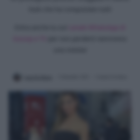
look che ha conquistato tutti
Entra anche tu sul
canale WhatsApp di
Gossip e TV
per non perderti nemmeno
una notizia!
Luna De Massis
3 Settembre 2023
3 minuti di lettura