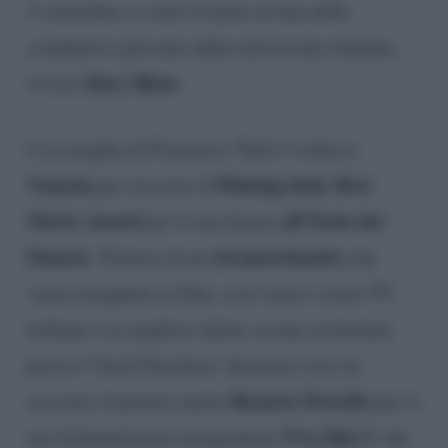
3 settembre, è stato il turno di una delle
conduttrici più note della televisione italiana,
Ilary Blasi
ovvero
.
L’ex moglie di Francesco Totti è volata a
Venezia
Filming Italy Best
per ricevere il
Movie Award
all’Isola dei
per il suo lavoro
Famosi
riconoscimento
. Trattasi di un
che
viene assegnato ai film, così come a serie TV
italiane e ai migliori talent, in una cerimonia
presso l’hotel Excelsior. Insieme a lei, ha
Rosario Fiorello
ricevuto il premio anche
per il
Viva Rai 2
suo fortunatissimo programma
, che