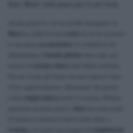
Ilary Blasi: tutti pazzi per il suo look
Alcuni giorni fa, sul suo profilo Instagram, la
Blasi
scatto
ha condiviso uno
in cui ha mostrato
acconciatura
la sua nuova
: la conduttrice ha
biondo platino
abbandonato il
dopo anni, per
castano chiaro
tornare al
dall’effetto naturale.
Già sui social, gli utenti avevano espresso tutto
il loro apprezzamento, affermando che questo
ringiovanisca
colore
molto la romana. Ebbene,
Ilary
questione di pochi giorni e
ha avuto modo
di mettere in mostra il nuovo look subito a
Venezia
complimenti
, ricevendo una pioggia di