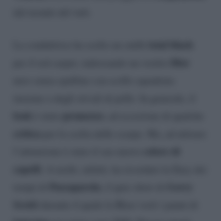
dal mondo del web.
total black
La conduttrice ha scelto un outfit
Dior
per il red carpet, indossando un vestito
nero senza spalline con scollo squadrata
insieme a degli stivali di pelle. In generale, il
look
promosso
è stato
, ad eccezione di qualche
critica
per la scelta delle scarpe. Ma, ad attirare
colore di
l’attenzione è stato il suo nuovo
capelli
. A molti, infatti, ha ricordato la Ilary dei
Passaparola
Gerry
tempi di
, il quiz show di
Scotti
durante il quale la Blasi vestì i panni di