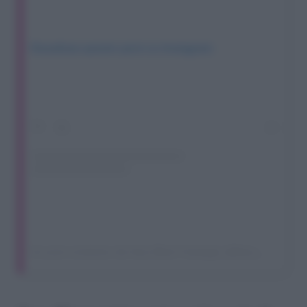
Visualizza questo post su Instagram
Un post condiviso da Ilary Blasi Fanpage (@ilary_blasi_fanpage)