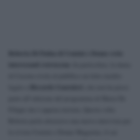
Roberta Di Padua di Uomini e Donne svela
interessanti retroscena
. In particolare, la dama
di Cassino rivela al pubblico un fatto inedito
Riccardo Guarnieri
legato a
, che non ha preso
parte all’edizione del programma di Maria De
Filippi che è appena iniziata. Questa volta
Roberta parla attraverso una nuova intervista per
la rivista Uomini e Donne Magazine, il cui