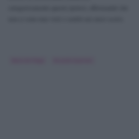
categoricamente queste ipotesi, affermando che
non ci sono mai visti o sentiti nei mesi scorsi.
Maria De Filippi
Riccardo Guarnieri