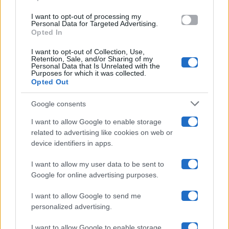
use your data for below specified purposes in below Google
Amici
I want to opt-out of processing my
consent section.
Personal Data for Targeted Advertising.
Opted In
Ballando Con Le Stelle
I want to opt-out of Collection, Use,
Retention, Sale, and/or Sharing of my
Grande Fratello
Personal Data that Is Unrelated with the
Purposes for which it was collected.
Opted Out
Isola Dei Famosi
Google consents
Pechino Express
I want to allow Google to enable storage
related to advertising like cookies on web or
Uomini E Donne
device identifiers in apps.
I want to allow my user data to be sent to
Google for online advertising purposes.
Maste S.r.l.
I want to allow Google to send me
Chi siamo
personalized advertising.
Collabora con noi
I want to allow Google to enable storage