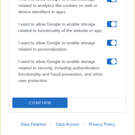
related to analytics like cookies on web or
device identifiers in apps.
Contatti
I want to allow Google to enable storage
Privacy Policy
related to functionality of the website or app.
Cookie Policy
I want to allow Google to enable storage
related to personalization.
Pubblicità
I want to allow Google to enable storage
related to security, including authentication
functionality and fraud prevention, and other
user protection.
© 2026 Gossip e Tv. email:
redazione@gossipetv.com
-
Preferenze Privacy
- Riproduzione riservata - Photo
CONFIRM
Credits: Le immagini presenti in questo sito sono di
proprietà di Maste Srl
Data Deletion
Data Access
Privacy Policy
x-
facebook
instagram
twitter