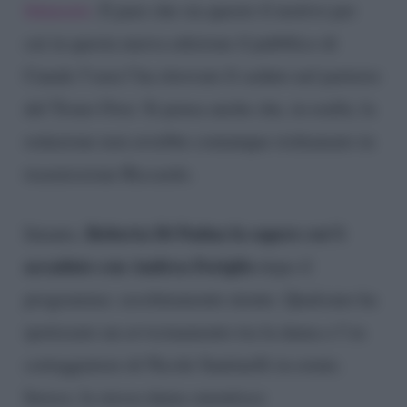
fidanzato
. E pare che sia questo il motivo per
cui in questa nuova edizione il pubblico di
Canale 5 non l’ha ritrovato lì seduto nel parterre
del Trono Over. Si pensa anche che, in realtà, la
redazione non avrebbe comunque richiamato in
trasmissione Riccardo.
Roberta Di Padua fa sapere cos’è
Intanto,
accaduto con Andrea Foriglio
dopo il
programma: assolutamente niente. Qualcuno ha
ipotizzato un avvicinamento tra la dama e l’ex
corteggiatore di Nicole Santinelli in estate.
Invece, la stessa dama smentisce