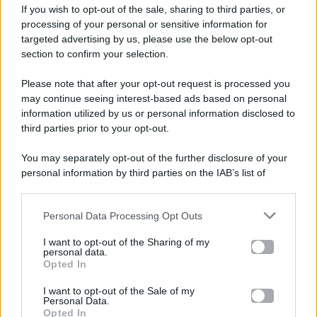
If you wish to opt-out of the sale, sharing to third parties, or
processing of your personal or sensitive information for
targeted advertising by us, please use the below opt-out
section to confirm your selection.
Please note that after your opt-out request is processed you
Gossip e TV è un sito di MASTE S.r.l.
may continue seeing interest-based ads based on personal
viale Luigi Majno n. 21 - 20129 Milano (MI)
information utilized by us or personal information disclosed to
third parties prior to your opt-out.
P.Iva 10909580960
You may separately opt-out of the further disclosure of your
personal information by third parties on the IAB’s list of
Categorie
downstream participants.
Gossip
Personal Data Processing Opt Outs
This information may also be disclosed by us to third parties
on the IAB’s List of Downstream Participants that may further
I want to opt-out of the Sharing of my
Televisione
disclose it to other third parties.
personal data.
Opted In
Please note that this website/app uses one or more Google
services and may gather and store information including but
I want to opt-out of the Sale of my
Programmi TV
Personal Data.
not limited to your visit or usage behaviour. You may click to
Opted In
grant or deny consent to Google and its third-party tags to