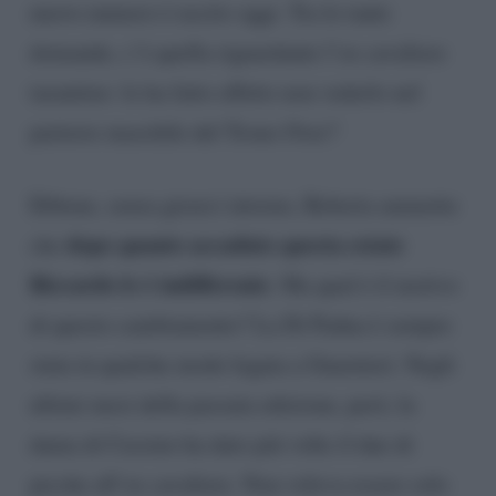
nuovo numero è uscito oggi. Tra le tante
domande, c’è quella riguardante l’ex cavaliere
tarantino: le ha fatto effetto non vederlo nel
parterre maschile del Trono Over?
Ebbene, senza girarci intorno, Roberta ammette
dopo quanto accaduto questa estate
che
Riccardo le è indifferente
. Ma qual è il motivo
di questo cambiamento? La Di Padua è sempre
stata in qualche modo legata a Guarnieri. Negli
ultimi mesi della passata edizione, però, la
dama di Cassino ha dato più volte il due di
picche all’ex cavaliere. Non voleva essere solo