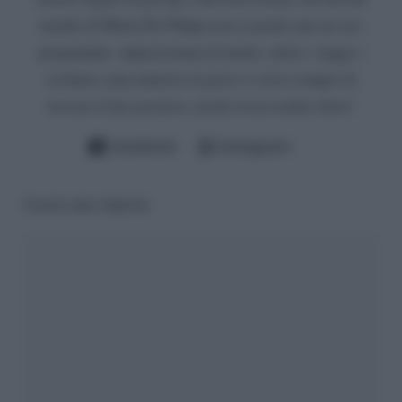
mondo di Maria De Filippi non si perde mai un suo
programma. Appassionata di moda, calcio, viaggi e
scrittura, ama mettersi in gioco e cerca sempre di
trovare il lato positivo, anche in un reality show!
Facebook
Instagram
Lascia una risposta