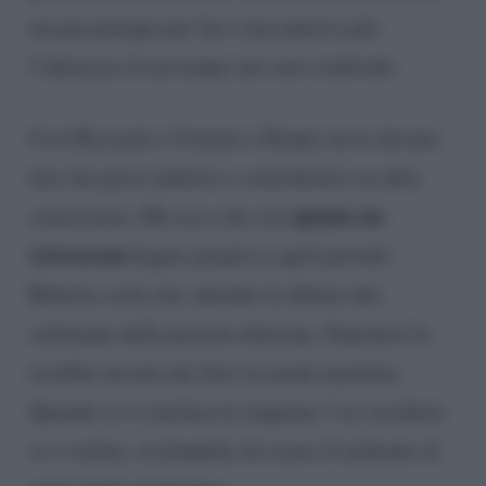
un passatempo per lui e non nutriva più
l’interesse di un tempo nei suoi confronti.
Così Riccardo a Uomini e Donne aveva dovuto
fare dei passi indietro e concentrarsi su altre
spunta un
conoscenze. Ma ecco che ora
retroscena
legato proprio a quel periodo.
Roberta svela che, durante le ultime due
settimane della passata edizione, Guarnieri le
avrebbe inviato dei fiori in modo anonimo.
Quando si è conclusa la stagione, l’ex cavaliere
si è svelato, rivelandole di essere il mittente di