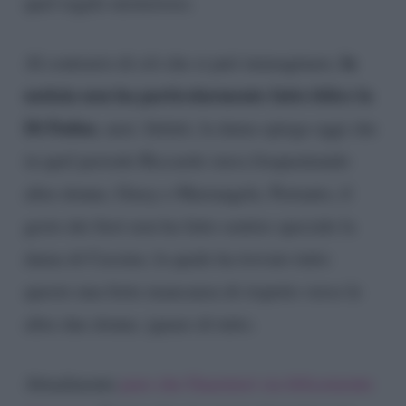
quel regalo misterioso.
la
Al contrario di ciò che si può immaginare,
notizia non ha particolarmente fatto felice la
Di Padua
, anzi. Infatti, la dama spiega oggi che
in quel periodo Riccardo stava frequentando
altre donne, Giusy e Mariangela. Pertanto, il
gesto dei fiori non ha fatto sentire speciale la
dama di Cassino, la quale ha trovato tutto
questo una forte mancanza di rispetto verso le
altre due donne, ignare di tutto.
Attualmente
pare che Guarnieri sia felicemente