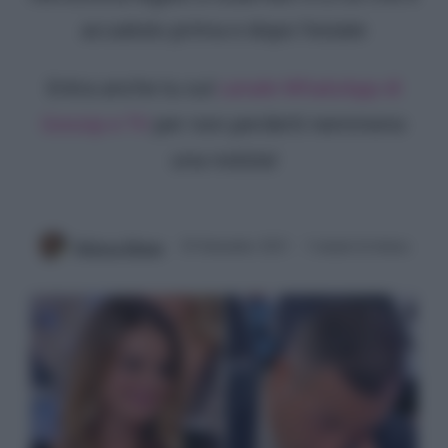
accaduto prima e dopo l'estate
Entra anche tu sul
canale WhatsApp di
Gossip e TV
per non perderti nemmeno
una notizia!
Rebecca Megna
29 Settembre 2023
3 minuti di lettura