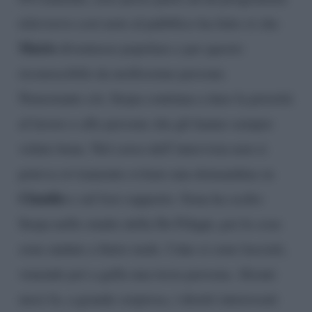
televisivo così noto al pubblico ha fatto sì che
Mario
diventasse popolare e per questo
riconoscibile da moltissime persone.
Nonostante ciò, Serpa continua a dare la priorità
al lavoro e alle persone che gli hanno sempre
voluto bene. Nel corso dell’intervista non si
poteva ovviamente evitare una domandina su
Claudio
e sul loro rapporto. Sona ha scelto
Serpa nello studio della De Filippi, poi le cose
sono andate a finire male. I due si sono lasciati,
venendo poi a galla una terza persona. Alcuni
mesi fa, a grande sorpresa, i diretti interessati