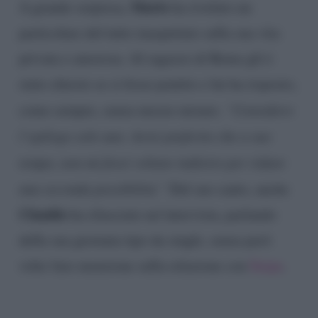
Mario
A grande sorpresa,
ha rivelato un
particolare del tutto inaspettato sulla sua vita
privata e amorosa. Al ragazzo di Roma gli è
stato chiesto se si fosse pentito e lui ha risposto,
come sempre, senza mezze misure.
“Considero
l’epilogo solo uno. Avrei preferito che a suo
tempo, non mi fossi voltato indietro per ridare
una seconda possibilità.”
Dal suo canto, anche
Claudio
ha rilasciato un’intervista, parlando
della sua giornata tipo da single, senza però
voler fare menzione sulla relazione con
Serpa
.