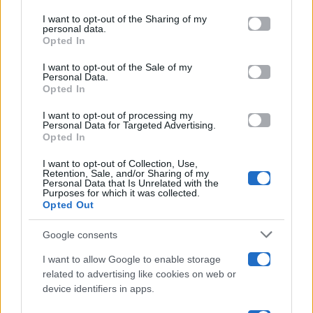
on the IAB’s List of Downstream Participants that may further
I want to opt-out of the Sharing of my
Televisione
disclose it to other third parties.
personal data.
Opted In
Please note that this website/app uses one or more Google
services and may gather and store information including but
I want to opt-out of the Sale of my
Programmi TV
Personal Data.
not limited to your visit or usage behaviour. You may click to
Opted In
grant or deny consent to Google and its third-party tags to
Amici
use your data for below specified purposes in below Google
I want to opt-out of processing my
consent section.
Personal Data for Targeted Advertising.
Opted In
Ballando Con Le Stelle
I want to opt-out of Collection, Use,
Retention, Sale, and/or Sharing of my
Grande Fratello
Personal Data that Is Unrelated with the
Purposes for which it was collected.
Opted Out
Isola Dei Famosi
Google consents
Pechino Express
I want to allow Google to enable storage
related to advertising like cookies on web or
Uomini E Donne
device identifiers in apps.