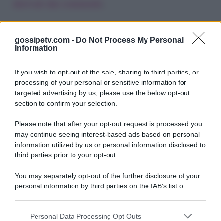
derivati dai commenti
.
gossipetv.com -
Do Not Process My Personal
Information
If you wish to opt-out of the sale, sharing to third parties, or
processing of your personal or sensitive information for
targeted advertising by us, please use the below opt-out
section to confirm your selection.
Please note that after your opt-out request is processed you
Gossip e TV è un sito di MASTE S.r.l.
may continue seeing interest-based ads based on personal
viale Luigi Majno n. 21 - 20129 Milano (MI)
information utilized by us or personal information disclosed to
P.Iva 10909580960
third parties prior to your opt-out.
You may separately opt-out of the further disclosure of your
personal information by third parties on the IAB’s list of
Categorie
downstream participants.
Gossip
Personal Data Processing Opt Outs
This information may also be disclosed by us to third parties