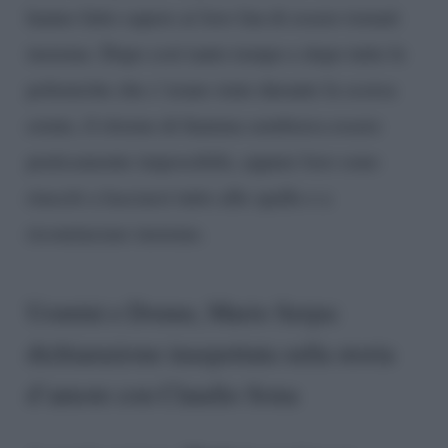
hanno fatto sapere ai loro fan di essere tornati
insieme. Dopo così tanto tempo e dopo tutte le
polemiche che c’erano state durante la scorsa
estate, il ritorno di fiamma sembrava essere
praticamente impossibile, eppure loro sono
riusciti a lasciarsi tutto alle spalle e a
ricominciare insieme.
Uomini e Donne, Mario Serpa:
dichiarazione inaspettata sulla storia
d’amore con Claudio Sona