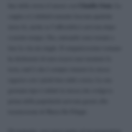
Claudio Sona
fine della storia d’amore con
. La
coppia si è definitivamente lasciata qualche
mese fa, anche se l’ufficialità è arrivata dopo
svariato tempo. Ora, entrambi sono tornati a
fare la vita da single. Il simpaticissimo romano
ha dichiarato di non essersi mai montato la
testa, tant’è che è sempre rimasto lo stesso
ragazzo con i piedi ben saldi a terra. La sua
giornata tipo è infatti la stessa che svolgeva
prima della popolarità arrivata grazie alla
trasmissione di Maria De Filippi.
Ovviamente, aver preso parte ad un programma