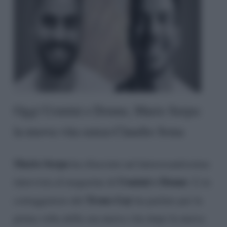
Oggi Uomini e Donne, Mario Serpa:
la nuova vita senza Claudio Sona
Mario Serpa
ha rilasciato un’interessantissima
Uomini e Donne
intervista al magazine di
. L’ex
Trono Gay
corteggiatore del
ha parlato per la
prima volta della sua nuova vita dopo la nuova