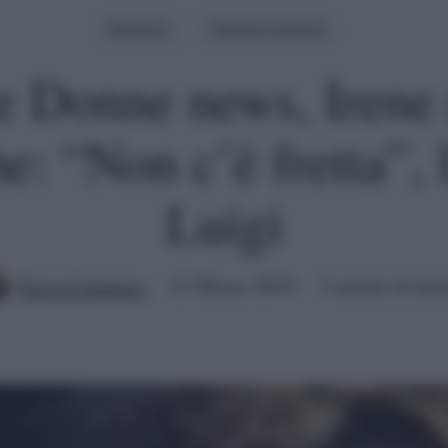
Archivio
Uomini E Donne
e Donne news, Irene 
che: “Non c’è fretta”, 
Luigi
Ilaria Columpsi
21 Marzo 2019
3 minuti di lett