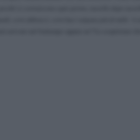
, perché si costruiscono ogni giorno, tassello dopo tass
ardi, certi abbracci, certi baci valgono più di mille ‘ti 
arà arrivato nel frattempo oppure no? Lo scopriremo (f