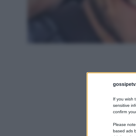
gossipetv
If you wish 
sensitive in
confirm your
Please note
based ads b