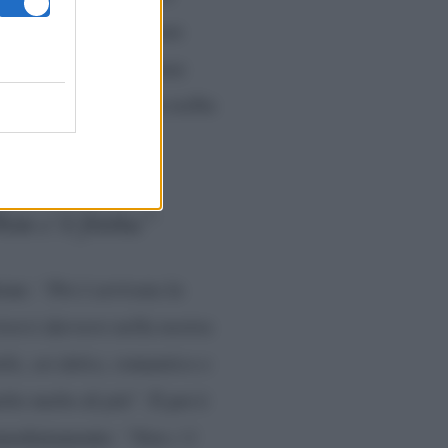
o a sentire cose che non
ù”
. Che fra loro ci fosse
an di Valentina che la scelta
on c’è fretta”
rene:
“Poi è arrivata la
iverci davvero nella nostra
ile, sei dolce, romantico e
lto molto di più”
. E poi è
immediatamente:
“Non c’è