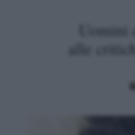
Uomini 
alle criti
Premi invio per cercare o ESC per uscire