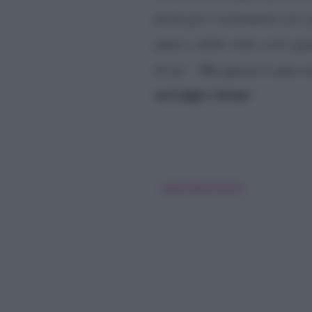
fretta per i sentimenti veri
mano e delle volte certi sgu
di me”
. Ma questo ti amo s
su Luigi e Irene
!
Luigi Mastroianni