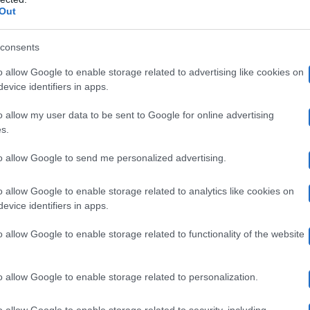
limenti per loro, ma anche critiche soprattutto da parte
Out
 è andato molto bene. All’opinionista comunque non è
consents
Irene
ato di
. Tuttavia, bisogna tenere presente che la pu
o allow Google to enable storage related to advertising like cookies on
 la scelta e oggi molte cose sono cambiate.
evice identifiers in apps.
o allow my user data to be sent to Google for online advertising
, il messaggio di Irene Capuano per L
s.
to allow Google to send me personalized advertising.
Luigi
critto una bellissima dedica per il suo fidanzato
.
o allow Google to enable storage related to analytics like cookies on
 nel frattempo nei video compare la coperta con le loro 
evice identifiers in apps.
re a ciò che è successo oggi, però, la ragazza ha voluto
o allow Google to enable storage related to functionality of the website
to dicendo di essere arrivata nel programma come una
“
 ragazzo giusto per lei e soprattutto non si fidava dei ra
o allow Google to enable storage related to personalization.
a con Luigi è scattato, però:
“Poi i nostri sguardi si in
o allow Google to enable storage related to security, including