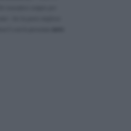
ello tenendosi sempre per
amo’. Sei la parte migliore
news
orse!) con le prossime