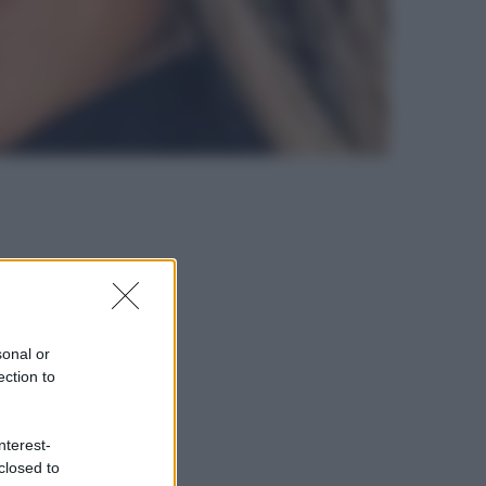
sonal or
ection to
nterest-
closed to