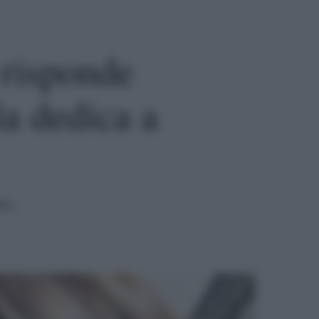
risponde
la dedica a
ura