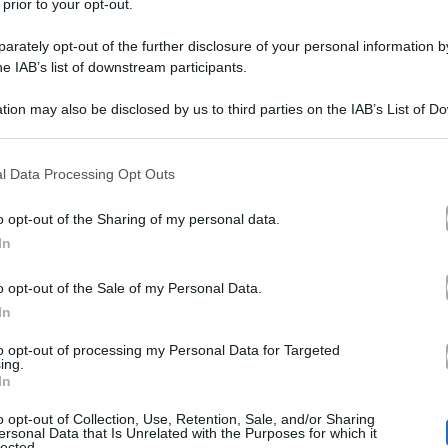
 prior to your opt-out.
rately opt-out of the further disclosure of your personal information by
he IAB’s list of downstream participants.
tion may also be disclosed by us to third parties on the IAB’s List of 
 that may further disclose it to other third parties.
Luigi e Irene news, una d
 that this website/app uses one or more Google services and may gath
l Data Processing Opt Outs
including but not limited to your visit or usage behaviour. You may click 
la puntata di Uomini e D
 to Google and its third-party tags to use your data for below specifi
o opt-out of the Sharing of my personal data.
ogle consent section.
In
Oggi abbiamo visto in onda la punt
o opt-out of the Sale of my Personal Data.
Luigi e Irene
news
ospiti
e le
su di
In
mancare. Non è stata una puntata fa
to opt-out of processing my Personal Data for Targeted
ing.
riconosciuto: a differenza delle altr
In
Mastroianni e Irene Capuano
sono
o opt-out of Collection, Use, Retention, Sale, and/or Sharing
ersonal Data that Is Unrelated with the Purposes for which it
lected.