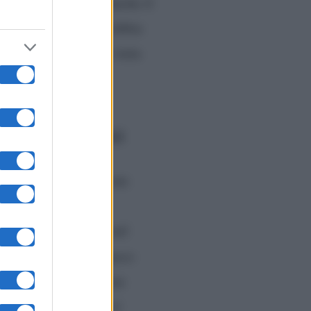
Gianni Sperti
 di
. Anche il
Luigi
 piaciuto che
abbia
ntata in questione è stata
uigi Mastroianni
 Le parole sono arrivate
foto, il regalo del
 ripercorrere i mesi nel
ragazza disillusa”
, poco
gazzi, a causa delle sue
crociarono ed iniziò il