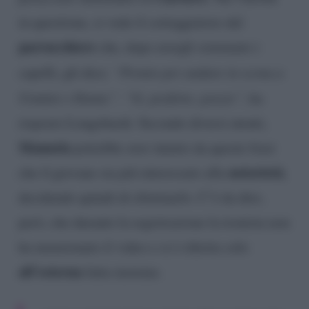
in questione, si vede il corteggiatore dal
parrucchiere
che, dopo avergli sistemato i
capelli, gli dice:
“Pronto per andare in scena a
Uomini e Donne”.
“Si, perfetto, grazie”,
ha
risposto Longobardi. Secondo diversi utenti,
Manuela
potrebbe aver intuito da queste frasi
notorietà
che il giovane sia più interessato alla
,
decidendo quindi di eliminarlo. C’è da dire,
però, che durante la registrazione la tronista non
ha menzionato il video e si è riferita solo
all’esterna
fatta insieme.