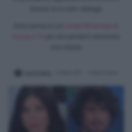
Donne: ecco tutti i dettagli
Entra anche tu sul
canale WhatsApp di
Gossip e TV
per non perderti nemmeno
una notizia!
Luna De Massis
8 Ottobre 2023
3 minuti di lettura