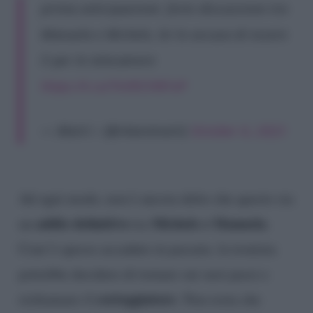
prima anticipazione: forte discussione tra
Manuela e Michele, lei lo accusa di essere
lì per le telecamere
https://t.co/TnV9CVW1eP
— Marti✨ (@r4venmarti)
October 6, 2023
Ad ogni modo, non è ancora detto che questo sia
addio definitivo
Michele e Manuela
un
tra
.
Com’è spesso accaduto in passato, la tronista
potrebbe decidere di tornare sui suoi passi e
corteggiatore
richiamare il
. Non resta che