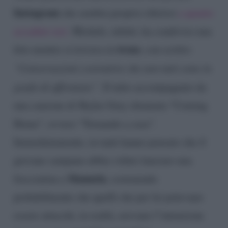
Instagram
che sembra proprio riferirsi
a quanto
accaduto ieri.
Michele, infatti, ha condiviso una
treno
foto mentre si trovava in
, con scritto:
“Conversazioni costruttive che non tutti sono in
grado di affrontare”.
Il tutto accompagnato da
una canzone di Skylar Grey chiamata “Coming
Home”, ovvero “Tornando a casa”.
Immediatamente, in tanti hanno pensato che il
giovane campano abbia voluto lanciare una
Manuela
frecciatina a
, sostenendo
probabilmente che quelli che per lei potevano
essere attacchi, in realtà, avevano l’intenzione