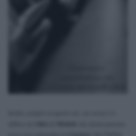
Inoltre, proprio in queste ore, sui social si è
video
Michele
diffuso un
di
che alcuni pensano
Carriero
possa aver infastidito la
. Nel TikTok