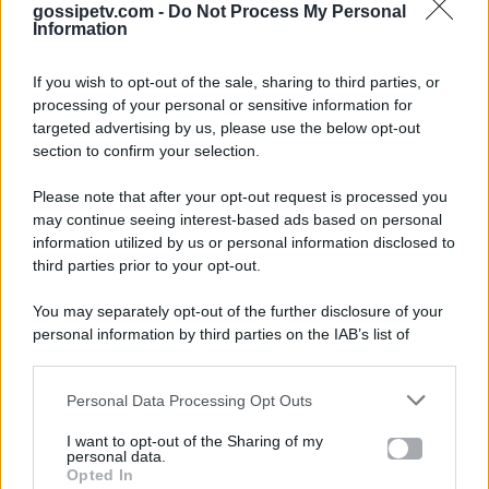
gossipetv.com -
Do Not Process My Personal
Information
If you wish to opt-out of the sale, sharing to third parties, or
processing of your personal or sensitive information for
targeted advertising by us, please use the below opt-out
section to confirm your selection.
Please note that after your opt-out request is processed you
Gossip e TV è un sito di MASTE S.r.l.
may continue seeing interest-based ads based on personal
viale Luigi Majno n. 21 - 20129 Milano (MI)
information utilized by us or personal information disclosed to
third parties prior to your opt-out.
P.Iva 10909580960
You may separately opt-out of the further disclosure of your
personal information by third parties on the IAB’s list of
Categorie
downstream participants.
Gossip
Personal Data Processing Opt Outs
This information may also be disclosed by us to third parties
on the IAB’s List of Downstream Participants that may further
I want to opt-out of the Sharing of my
Televisione
disclose it to other third parties.
personal data.
Opted In
Please note that this website/app uses one or more Google