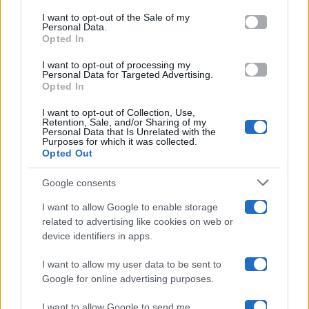
services and may gather and store information including but
I want to opt-out of the Sale of my
Programmi TV
Personal Data.
not limited to your visit or usage behaviour. You may click to
Opted In
grant or deny consent to Google and its third-party tags to
use your data for below specified purposes in below Google
Amici
I want to opt-out of processing my
consent section.
Personal Data for Targeted Advertising.
Opted In
Ballando Con Le Stelle
I want to opt-out of Collection, Use,
Retention, Sale, and/or Sharing of my
Grande Fratello
Personal Data that Is Unrelated with the
Purposes for which it was collected.
Opted Out
Isola Dei Famosi
Google consents
Pechino Express
I want to allow Google to enable storage
related to advertising like cookies on web or
Uomini E Donne
device identifiers in apps.
I want to allow my user data to be sent to
Google for online advertising purposes.
Maste S.r.l.
I want to allow Google to send me