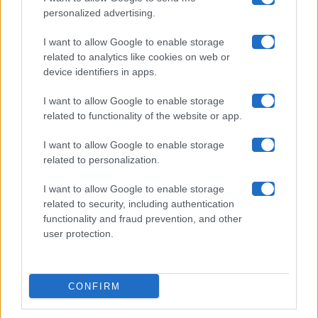
Chi siamo
personalized advertising.
Collabora con noi
I want to allow Google to enable storage
related to analytics like cookies on web or
device identifiers in apps.
Contatti
I want to allow Google to enable storage
Privacy Policy
related to functionality of the website or app.
Cookie Policy
I want to allow Google to enable storage
related to personalization.
Pubblicità
I want to allow Google to enable storage
related to security, including authentication
functionality and fraud prevention, and other
user protection.
© 2026 Gossip e Tv. email:
redazione@gossipetv.com
-
Preferenze Privacy
- Riproduzione riservata - Photo
CONFIRM
Credits: Le immagini presenti in questo sito sono di
proprietà di Maste Srl