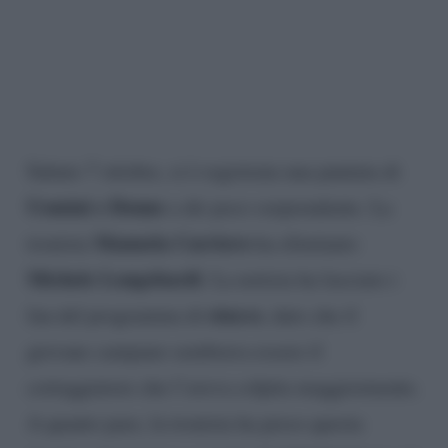
Sabato 7 ottobre, si è registrata una puntata di
Uomini e Donne
a dir poco sorprendente. La
Manuela Carriero
tronista
ha eliminato
Michele Longobardi
. La notizia ha lasciato i
stucco
fan del programma di
, dato che il
giovane campano sembrava essere il
corteggiatore che l’aveva colpita maggiormente.
A quanto pare, la tronista ha preso questa