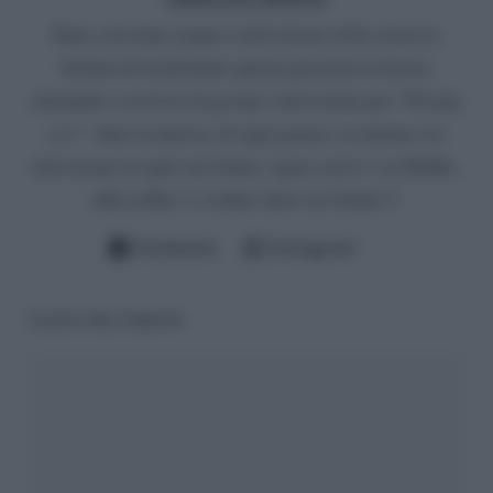
Sono cresciuta a pane e televisione ed ho avuto la
fortuna di trasformare questa passione in lavoro
iniziando a scrivere di gossip e televisione per “Gossip
e tv”. Amo la musica, di ogni genere, il cinema e la
televisione in ogni sua forma: seguo serie tv su Netflix,
talk su Rai 1 e reality show su Canale 5.
Facebook
Instagram
Lascia una risposta