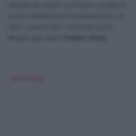
attendere per scoprire se la Carriero deciderà di
troncare definitivamente la frequentazione o se,
invece, cambierà idea e ritroveremo presto
Uomini e Donne.
Michele negli studi di
Maria De Filippi