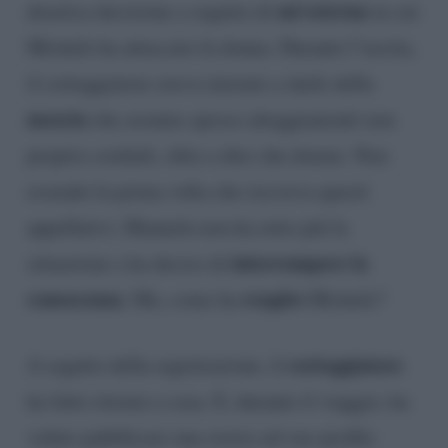
un’esterna
drastica decisione a seguito di
in cui
Michele ha attaccato la donna. Durante l’uscita,
il corteggiatore aveva iniziato a darle della
moscia
che assume spesso atteggiamenti non
proprio cordiali, oltre a dire che dorme. Non
essendo la prima volta che riceveva questi
appellativi, Manuela non ha retto più la
interrompere la
situazione e ha deciso di
conoscenza
reagito
. Ma, come ha
Michele?
corteggiatore
A seguito della registrazione, il
ha fatto ritorno a casa. E, durante il viaggio, ha
voluto pubblicare una storia sul suo profilo