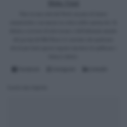
Mirko Vitali
Nato in una città del Nord, un paio di lauree
umanistiche e un master in critica dello spettacolo. Si
diletta a scrivere di televisione e dell'infernale mondo
del gossip del Bel Paese (è convinto che qualcuno
dovrà pur farlo questo ingrato mestiere di spifferare i
fattacci altrui).
Facebook
Instagram
LinkedIn
Lascia una risposta