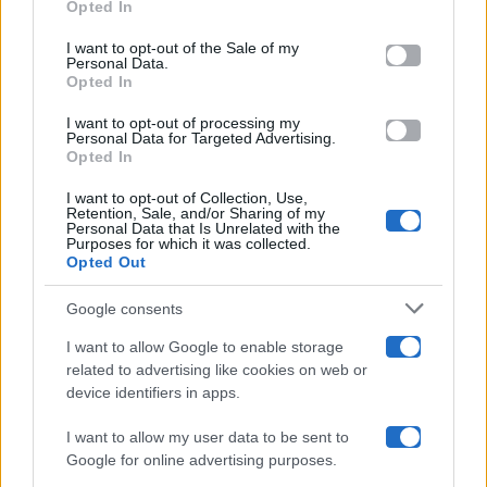
Opted In
Please note that this website/app uses one or more Google
services and may gather and store information including but
I want to opt-out of the Sale of my
Programmi TV
Personal Data.
not limited to your visit or usage behaviour. You may click to
Opted In
grant or deny consent to Google and its third-party tags to
use your data for below specified purposes in below Google
Amici
I want to opt-out of processing my
consent section.
Personal Data for Targeted Advertising.
Opted In
Ballando Con Le Stelle
I want to opt-out of Collection, Use,
Retention, Sale, and/or Sharing of my
Grande Fratello
Personal Data that Is Unrelated with the
Purposes for which it was collected.
Opted Out
Isola Dei Famosi
Google consents
Pechino Express
I want to allow Google to enable storage
related to advertising like cookies on web or
Uomini E Donne
device identifiers in apps.
I want to allow my user data to be sent to
Google for online advertising purposes.
Maste S.r.l.