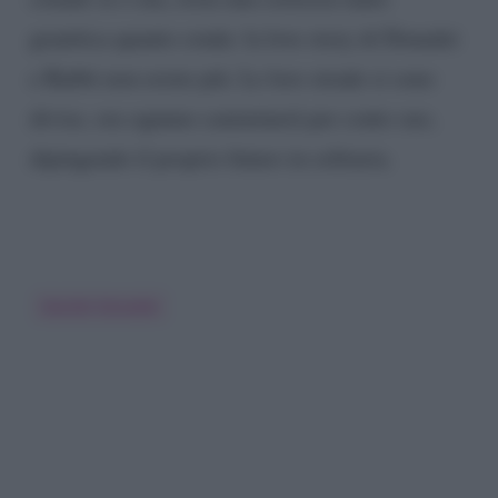
granitica quanto cruda: la love story di Donadei
e Rabbi non esiste più. Le loro strade si sono
divise, ora ognuno camminerà per conto suo,
dipingendo il proprio futuro in solitaria.
Davide Donadei