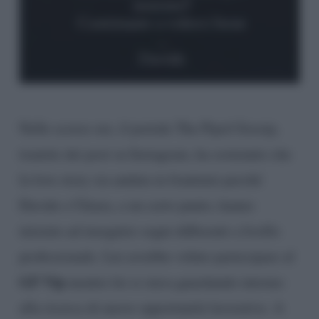
Nelle scorse ore, il portale The Pipol Gossip,
tramite dei post su Instagram, ha sostenuto che
la love story sia andata in frantumi perché
Davide e Chiara, a un certo punto, hanno
iniziato ad inseguire sogni differenti a livello
professionale. Lui avrebbe voluto partecipare al
GF Vip
mentre lei si stava guardando intorno
alla ricerca di nuove opportunità lavorative. A