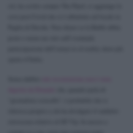
ciò, ha scritto sempre The Pipol, si aggiunge la
crisi post Covid che si è abbattuta sul locale in
Puglia di Davide. Non chiaro se la Rabbi abbia
posto o meno un veto sull’eventuale
partecipazione dell’ormai ex al reality show più
spiato d’Italia.
Senza dubbio
tale ricostruzione non è stata
digerita da Donadei
che, quando parla di
“giornalista sciacallo”, è probabile che si
riferisca proprio a chi ha divulgato il suddetto
retroscena relativo al GF Vip. In mezzo a
cotanti se e ma, resta una certezza tanto