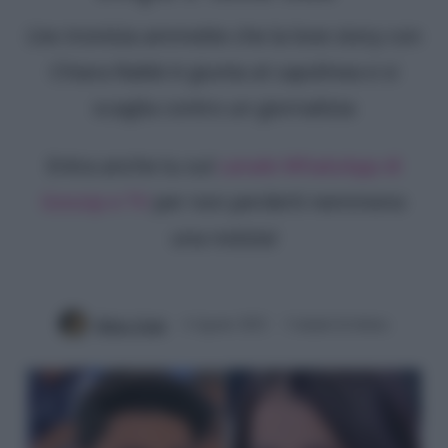
L'ex tronista ammette che la love story con
Chiara Rabbi è giunta al capolinea e si
scaglia contro un giornalista
Entra anche tu sul
canale WhatsApp di
Gossip e TV
per non perderti nemmeno
una notizia!
Mirko Vitali
4 Agosto 2022
3 minuti di lettura