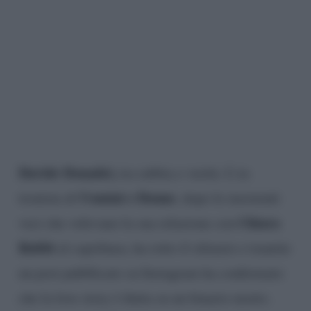
Davide Donadei,
tra rabbia e verità. L’ex
Uomini e Donne
tronista di
, dopo le insistenti
Chiara
voci che volevano la sua relazione con
Rabbi
al capolinea, ha rotto il silenzio e tramite
un post pubblicato su Instagram ha confermato
che la love story è finita su un binario morto.