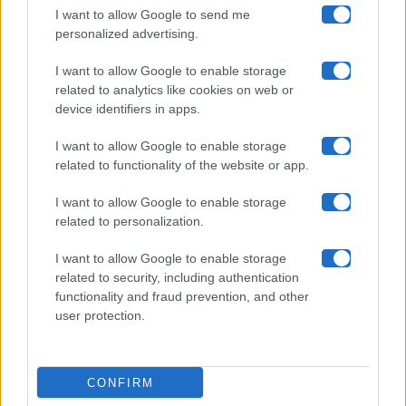
I want to allow Google to send me
Chi siamo
personalized advertising.
Collabora con noi
I want to allow Google to enable storage
related to analytics like cookies on web or
device identifiers in apps.
Contatti
I want to allow Google to enable storage
Privacy Policy
related to functionality of the website or app.
Cookie Policy
I want to allow Google to enable storage
related to personalization.
Pubblicità
I want to allow Google to enable storage
related to security, including authentication
functionality and fraud prevention, and other
user protection.
© 2026 Gossip e Tv. email:
redazione@gossipetv.com
-
Preferenze Privacy
- Riproduzione riservata - Photo
CONFIRM
Credits: Le immagini presenti in questo sito sono di