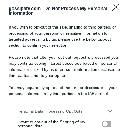
gossipetv.com -
Do Not Process My Personal
Information
If you wish to opt-out of the sale, sharing to third parties, or
processing of your personal or sensitive information for
targeted advertising by us, please use the below opt-out
section to confirm your selection.
Please note that after your opt-out request is processed you
Gossip e TV è un sito di MASTE S.r.l.
may continue seeing interest-based ads based on personal
viale Luigi Majno n. 21 - 20129 Milano (MI)
information utilized by us or personal information disclosed to
third parties prior to your opt-out.
P.Iva 10909580960
You may separately opt-out of the further disclosure of your
personal information by third parties on the IAB’s list of
Categorie
downstream participants.
Gossip
Personal Data Processing Opt Outs
This information may also be disclosed by us to third parties
on the IAB’s List of Downstream Participants that may further
I want to opt-out of the Sharing of my
Televisione
disclose it to other third parties.
personal data.