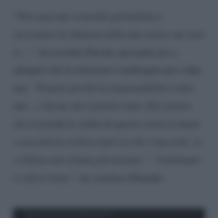
“
Non sarà uno sciacallo giornalista a
raccontare la chiusura della mia storia, ma sarò
io…”
, ha esordito Davide, passando poi a
spiegare che la relazione è naufragata per colpa
sua:
“Proprio perché la responsabilità è tutta
mia -, è da me che è partito tutto. Ed è giusto
che io prenda le redini di questa storia in mano
e racconti la verità a tutti voi che è una sola: io
e Chiara non stiamo più insieme”. “Continuate
a volerci bene”,
ha concluso Donadei.