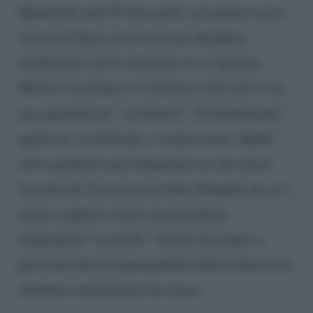
Quindi the end! D’altra parte, nei giorni scorsi,
la stessa Chiara aveva lasciato intendere
nitidamente che la relazione era evaporata.
Motivo? La donna si è limitata a dire che c’era
una questione di
“sentimenti”.
Evidentemente
qualcosa, su tal fronte, è venuto meno. Rabbi
aveva preferito non sbilanciarsi su chi avesse
lasciato chi. Lo ha invece fatto Donadei che si è
anche scagliato contro un giornalista
definendolo “sciacallo”. Inoltre ha tenuto a
precisare che la responsabilità della rottura è da
attribuire interamente lui stesso.