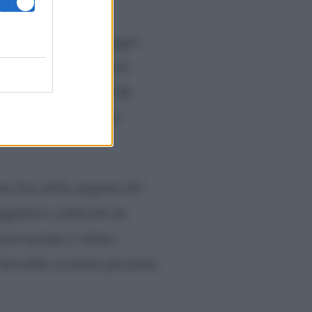
condividere un messaggio
Sono davvero tantissimi
ex
un cuore scritto dall’
a, sebbene non abbiano
ma fase della stagione del
eggiatrice condivide un
ssere pronta a voltare
 dovrebbe avvenire prossima