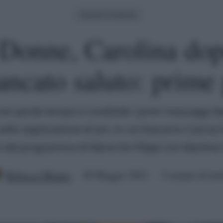
Uomini E Donne
Donne, Carolina dopo
ancato saluto: prime
non perde tempo e condivide i primi messaggi d
ella registrazione di ieri, in cui Giacomo Czerny h
e dal programma di Maria De Filippi con Martina
Rebecca Megna
20 Maggio 2021
3 minuti di let