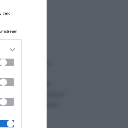
 third
Downstream
er and store
to grant or
ed purposes
ata registrata una nuova
r ha concluso il suo
 News
fanno sapere che
rso aveva deciso di lasciare
 hanno fatto fare un passo