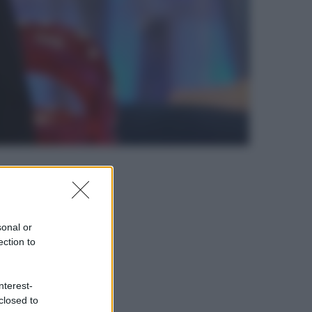
sonal or
ection to
nterest-
closed to