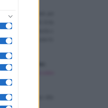
riservato non pochi
strare i suoi sentimenti, per
on lei. Giacomo, però, le ha
sua spiegazione è riuscita a
l meglio e poi ha lasciato lo
trattenuto le lacrime
.
 riferisce a
quanto accaduto
iamme, sei Notre-Dame. Alla