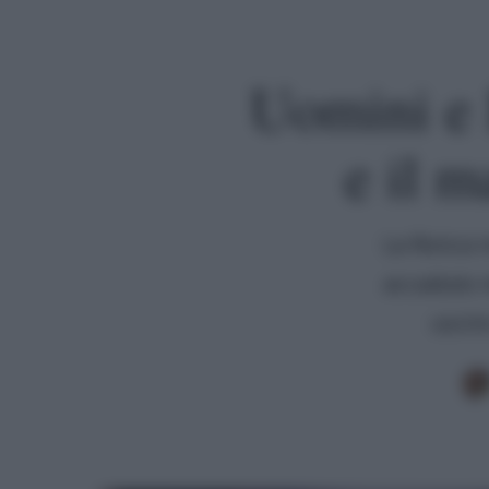
Uomini e 
e il m
La Ronca 
accaduto n
uscir
Premi invio per cercare o ESC per uscire