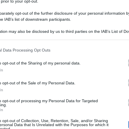
 prior to your opt-out.
rately opt-out of the further disclosure of your personal information by
he IAB’s list of downstream participants.
tion may also be disclosed by us to third parties on the IAB’s List of 
 that may further disclose it to other third parties.
 that this website/app uses one or more Google services and may gath
l Data Processing Opt Outs
including but not limited to your visit or usage behaviour. You may click 
 to Google and its third-party tags to use your data for below specifi
celta di Giacomo Czerny
Uomini e Donne
a
. Ieri è st
o opt-out of the Sharing of my personal data.
ogle consent section.
In
di Maria De Filippi e finalmente il giovane videomake
na Grado
anticipazioni
. Le
rivelate da
Il Vicolo delle
o opt-out of the Sale of my Personal Data.
In
fatto bene
. Giacomo le ha confermato che a metà perco
to opt-out of processing my Personal Data for Targeted
i. Le numerose discussioni che sono nate in seguito gli
ing.
In
si sarebbero più trovati.
o opt-out of Collection, Use, Retention, Sale, and/or Sharing
ersonal Data that Is Unrelated with the Purposes for which it
lected.