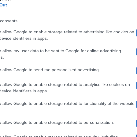
ta di fronte alla scelta di Giacomo
, tanto che gli ha 
Out
studio, la Ronca l’ha accusato di averla costretta a dimo
consents
Secondo Carolina, Czerny avrebbe potuto fermarsi prima c
o allow Google to enable storage related to advertising like cookies on
ultimo non aveva davvero idea di chi scegliere. Nessuna 
evice identifiers in apps.
 anche rifiutata di salutarlo
. Ha augurato a se stessa i
o allow my user data to be sent to Google for online advertising
s.
to allow Google to send me personalized advertising.
di Uomini e Donne
Giacomo non ha 
, dopo la sua uscita,
o allow Google to enable storage related to analytics like cookies on
dividere una foto e un messaggio, che probabilmente si
evice identifiers in apps.
o allow Google to enable storage related to functionality of the website
ce comica. La bomba atomica. Sì, ma tu sei così. In f
o allow Google to enable storage related to personalization.
te a Pigalle”
o allow Google to enable storage related to security, including