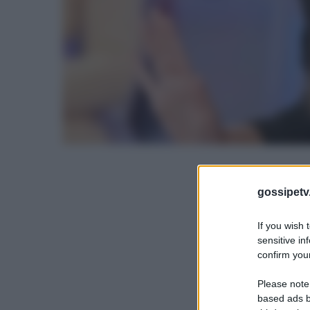
gossipetv
If you wish 
sensitive in
confirm your
Please note
based ads b