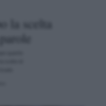
 la scelta
 parole
opo quanto
a scelto di
 Grado
tura