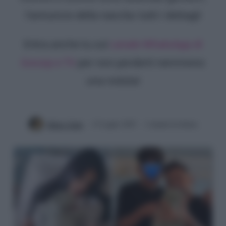
l'annuncio della nascita: tutti i dettagli
Entra anche tu sul
canale WhatsApp di
Gossip e TV
per non perderti nemmeno
una notizia!
Mirko Vitali
13 Luglio 2025
2 minuti di lettura