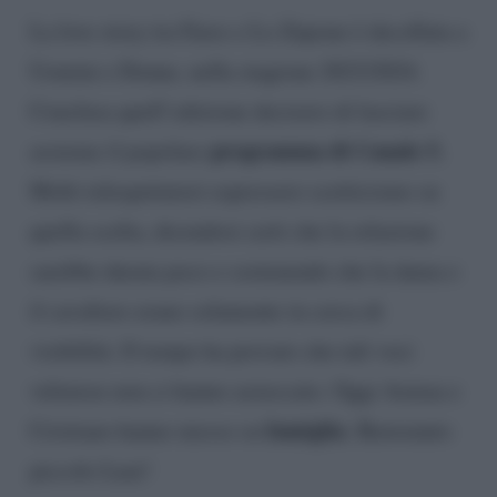
La love story tra Fares e Lo Zupone è decollata a
Uomini e Donne, nella stagione 2023/2024.
Conclusa quell’edizione decisero di lasciare
programma di Canale 5.
assieme il popolare
Molti telespettatori espressero scetticismo su
quella scelta, dicendosi certi che la relazione
sarebbe durata poco e sostenendo che la dama e
il cavaliere erano solamente in cerca di
visibilità. Il tempo ha provato che tali voci
velenose non ci hanno azzeccato. Oggi Asmaa e
famiglia
Cristiano hanno messo su
. Benvenuto
piccolo Luai!