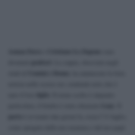
Asmaa Fares
Cristiano Lo Zupone
e
sono
genitori
diventati
. La coppia, sbocciata negli
Uomini e Donne
studi di
, ha annunciato la lieta
notizia nelle scorse ore, rendendo noto che è
figlio
nato il loro
. Il nome scelto è alquanto
Luay
particolare, il bimbo è stato chiamato
. Il
parto
è avvenuto due giorni fa, ossia l’11 luglio,
come spiegato dalla neo mamma e dal neo papà