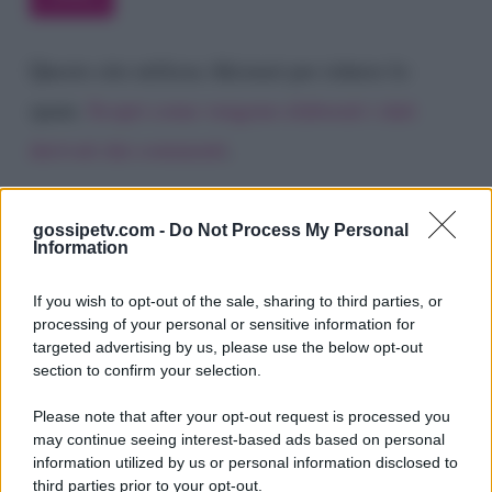
Questo sito utilizza Akismet per ridurre lo
spam.
Scopri come vengono elaborati i dati
derivati dai commenti
.
gossipetv.com -
Do Not Process My Personal
Information
If you wish to opt-out of the sale, sharing to third parties, or
processing of your personal or sensitive information for
targeted advertising by us, please use the below opt-out
section to confirm your selection.
Please note that after your opt-out request is processed you
Gossip e TV è un sito di MASTE S.r.l.
may continue seeing interest-based ads based on personal
viale Luigi Majno n. 21 - 20129 Milano (MI)
information utilized by us or personal information disclosed to
third parties prior to your opt-out.
P.Iva 10909580960