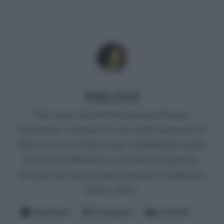
Mirko Vitali
Nato in una città del Nord, un paio di lauree
umanistiche e un master in critica dello spettacolo. Si
diletta a scrivere di televisione e dell'infernale mondo
del gossip del Bel Paese (è convinto che qualcuno
dovrà pur farlo questo ingrato mestiere di spifferare i
fattacci altrui).
Facebook
Instagram
LinkedIn