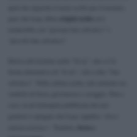
quel che riguarda il nome scelto per il neonato,
origini arabe
pare che Luay abbia
ed è
traducibile con “giovane bue selvatico” o
“piccolo bue selvatico”.
Deriva dal termine arabo “lu’ay”, che a è la
forma diminutiva di “la’an”, vale a dire “bue
selvatico”. Nella cultura araba, tale animale era
simbolo di forza, giovinezza e coraggio. Non a
caso, in un’immagine pubblicata dai neo
genitori è spiegato che Luay significa
“force
forza e
and persistence”
. Tradotto,