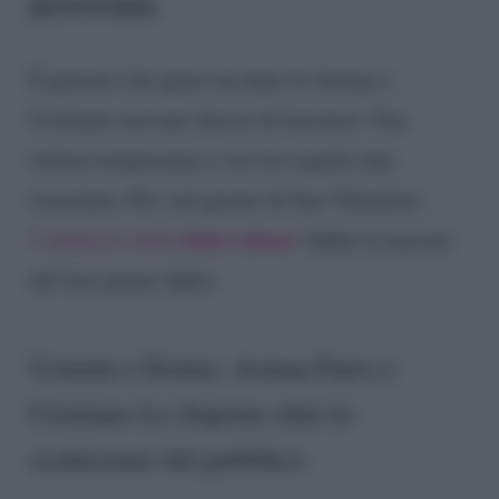
perseveranza.
E pensare che quasi un anno fa Asmaa e
Cristiano avevano deciso di lasciarsi. Una
rottura temporanea a cui era seguita una
ricucitura. Poi, nel giorno di San Valentino,
dolce attesa
l’annuncio della
. Infine la nascita
del loro primo figlio.
Uomini e Donne, Asmaa Fares e
Cristiano Lo Zupone oltre lo
scetticismo del pubblico