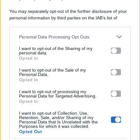
You may separately opt-out of the further disclosure of your
personal information by third parties on the IAB’s list of
Categorie
downstream participants.
Gossip
Personal Data Processing Opt Outs
This information may also be disclosed by us to third parties
on the IAB’s List of Downstream Participants that may further
I want to opt-out of the Sharing of my
Televisione
disclose it to other third parties.
personal data.
Opted In
Please note that this website/app uses one or more Google
services and may gather and store information including but
I want to opt-out of the Sale of my
Programmi TV
Personal Data.
not limited to your visit or usage behaviour. You may click to
Opted In
grant or deny consent to Google and its third-party tags to
use your data for below specified purposes in below Google
Amici
I want to opt-out of processing my
consent section.
Personal Data for Targeted Advertising.
Opted In
Ballando Con Le Stelle
I want to opt-out of Collection, Use,
Retention, Sale, and/or Sharing of my
Grande Fratello
Personal Data that Is Unrelated with the
Purposes for which it was collected.
Opted Out
Isola Dei Famosi