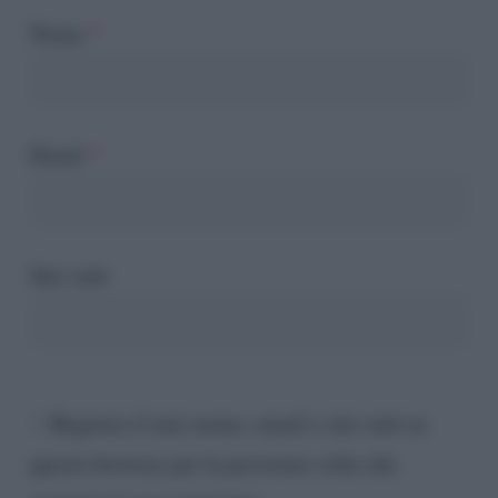
Nome
*
Email
*
Sito web
Registra il mio nome, email e sito web su
questo browser per la prossima volta che