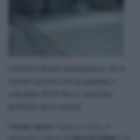
Uomini e Donne anticipazioni: chi si
siederà sul trono del programma a
settembre 2019? Ecco i nomi dei
probabili nuovi tronisti
Uomini e Donne
è andato in vacanza, il
Maria De Filippi
programma condotto da
e che