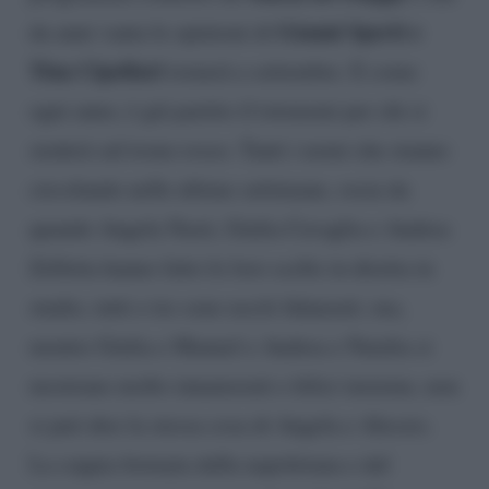
Gianni Sperti e
da anni vanta le opinioni di
Tina Cipollari
tornerà a settembre. E come
ogni anno, è già partito il totonomi per chi si
siederà sul trono rosso. Tanti i nomi che stanno
circolando nelle ultime settimane, ossia da
quando Angela Nasti, Giulia Cavaglia e Andrea
Zelletta hanno fatto le loro scelte in diretta in
studio, tutti e tre sono usciti fidanzati; ma,
mentre Giulia e Manuel e Andrea e Natalia si
mostrano molto innamorati e felici insieme, non
si può dire la stessa cosa di Angela e Alessio.
La coppia formata dalla napoletana e dal