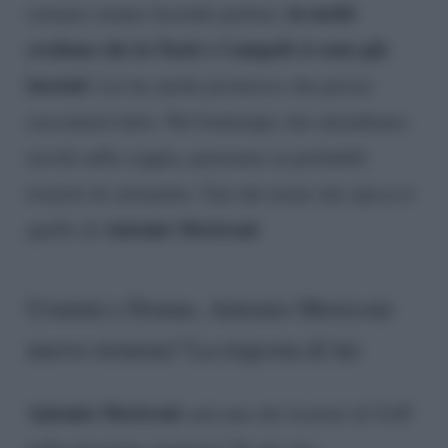
in molti
romano stanno facendo parlare,
credono che la Nasti e Campoli si sono già
lasciati
. Lei ha anche promesso che presto
racconterà tutto. Nel frattempo che attendiamo
novità sulla coppia, pensiamo ai probabili
tronisti di settembre. Uno dei nomi che spicca è
Antonio Moriconi
quello di
.
Uomini e Donne, Antonio Moriconi
nuovo tronista? La risposta di lui
Antonio Moriconi
sarà uno dei tronisti di UeD