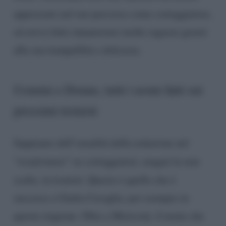
apprezzato nel suo percorso come corteggiatore,
ed aveva fatto innamorare molte ragazze grazie
alla sua tranquillità e dolcezza.
Uomini e Donne, tutti i nomi fatti sui
prossimi tronisti
Sappiamo dell’usualità della redazione nel
“
trasformare
” ex corteggiatori, magari le non
scelte, in tronisti. Questo è quello che è
successo a Giulia Cavaglia, per esempio in
questa stagione. Oltre a Moriconi, il nome che