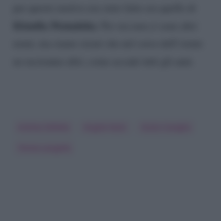
per questo motivo era stato fatto era quello di
Klaudia Poznańska
. Per ora non ci sono altri
nomi, ma siamo sicuri che nel corso dell’estate
ne usciranno altri, come accade tutti gli anni.
Andrea Zelletta
Angela Nasti
Giulia Cavaglia
Teresa Langella