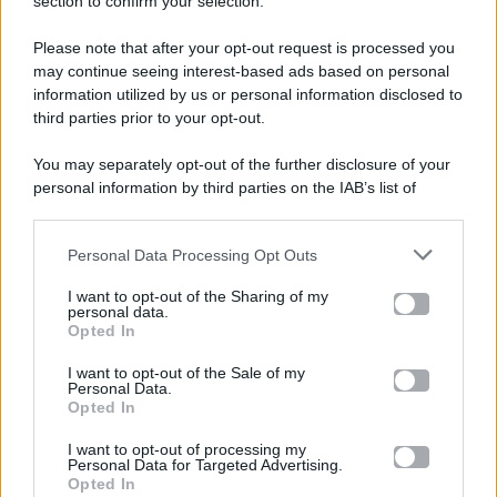
section to confirm your selection.
Please note that after your opt-out request is processed you
Gossip e TV è un sito di MASTE S.r.l.
may continue seeing interest-based ads based on personal
viale Luigi Majno n. 21 - 20129 Milano (MI)
information utilized by us or personal information disclosed to
P.Iva 10909580960
third parties prior to your opt-out.
You may separately opt-out of the further disclosure of your
personal information by third parties on the IAB’s list of
Categorie
downstream participants.
Gossip
Personal Data Processing Opt Outs
This information may also be disclosed by us to third parties
on the IAB’s List of Downstream Participants that may further
I want to opt-out of the Sharing of my
Televisione
disclose it to other third parties.
personal data.
Opted In
Please note that this website/app uses one or more Google
services and may gather and store information including but
I want to opt-out of the Sale of my
Programmi TV
Personal Data.
not limited to your visit or usage behaviour. You may click to
Opted In
grant or deny consent to Google and its third-party tags to
Amici
use your data for below specified purposes in below Google
I want to opt-out of processing my
consent section.
Personal Data for Targeted Advertising.
Opted In
Ballando Con Le Stelle