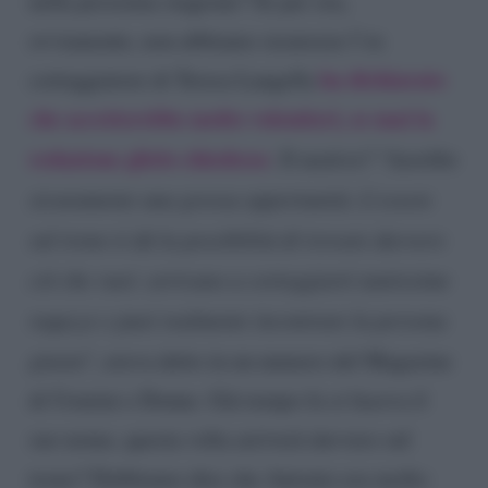
nella prossima stagione? Se per ora,
ovviamente, non abbiamo sicurezze l’ex
ha dichiarato
corteggiatore di Teresa Langella
che accetterebbe molto volentieri, se mai la
redazione glielo chiedesse
. Il motivo? “
Sarebbe
sicuramente una grossa opportunità. L’essere
sul trono ti dà la possibilità di trovare davvero
ciò che vuoi: arrivano a corteggiarti tantissime
ragazze e puoi realmente incontrare la persona
giusta
“, aveva detto in un numero del Magazine
di Uomini e Donne. Già tempo fa si faceva il
suo nome, questa volta arriverà davvero sul
trono? Dobbiamo dire che Antonio era molto