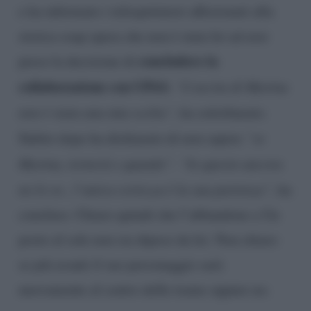
e ha informato i telespettatori affezionati alla
storica soap opera che non è stata lei ad aver
concludere la
preso la decisione di
collaborazione con UPAS.
“L’uscita di Marina
non è stata una mia scelta”,
ha sottolineato.
Subito dopo ha dichiarato di non sapere
“se
Marina, tornerà e quando”
.
“Io questo ancora
no lo so , l’unica certezza è la sua partenza”
, ha
concluso. Chiaro quindi che l’abbandono a Un
posto al sole non sia dipeso da lei. Non chiaro
se più avanti il suo personaggio sarà
nuovamente al centro delle trame oppure no.