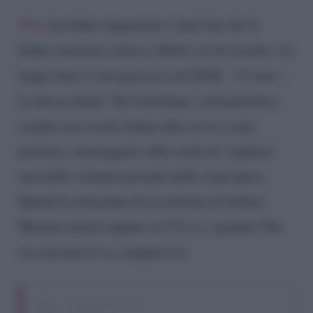
Nina
ha infine ringraziato i tanti fan che le
hanno mostrato stima e affetto sia di recente, sia
lungo tutto il suo percorso ad UPAS.
“Vi amo”,
la chiosa finale. Nel frattempo i telespettatori,
sempre sui social, hanno dato avvio a una
protesta, amareggiati sulla scelta di ‘tagliare’
una delle colonne portanti della soap opera.
Quindi la domanda di un milione di dollari:
Marina tornerà oppure no? E se s, quando? Per
ora nessuno lo sa, neppure lei.