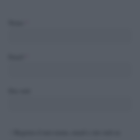
Nome
*
Email
*
Sito web
Registra il mio nome, email e sito web su