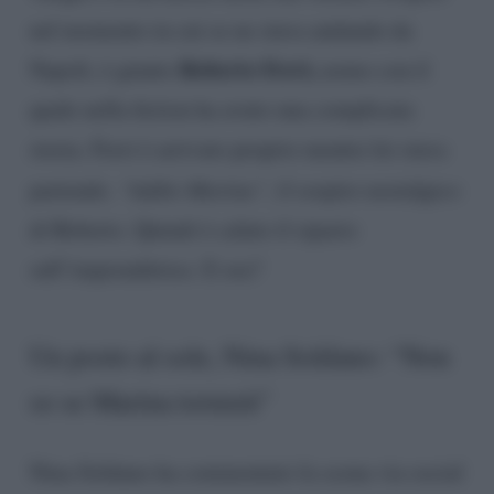
nel momento in cui se ne stava andando da
Roberto Ferri,
Napoli, è giunto
uomo con il
quale nella fiction ha avuto una complicata
storia. Ferri è arrivato proprio mentre lei stava
partendo.
“Addio Marina”,
il sospiro nostalgico
di Roberto. Quindi è calato il sipario
sull’imprenditrice. E ora?
Un posto al sole, Nina Soldano: “Non
so se Marina tornerà”
Nina Soldano ha commentato la scena via social