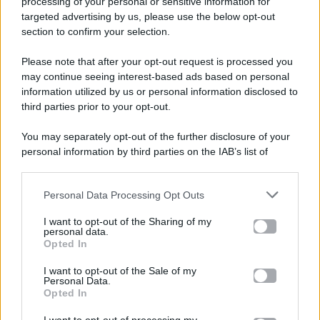
processing of your personal or sensitive information for
targeted advertising by us, please use the below opt-out
section to confirm your selection.
Please note that after your opt-out request is processed you
Gossip e TV è un sito di MASTE S.r.l.
may continue seeing interest-based ads based on personal
viale Luigi Majno n. 21 - 20129 Milano (MI)
information utilized by us or personal information disclosed to
P.Iva 10909580960
third parties prior to your opt-out.
You may separately opt-out of the further disclosure of your
personal information by third parties on the IAB’s list of
Categorie
downstream participants.
Gossip
Personal Data Processing Opt Outs
This information may also be disclosed by us to third parties
on the IAB’s List of Downstream Participants that may further
I want to opt-out of the Sharing of my
Televisione
disclose it to other third parties.
personal data.
Opted In
Please note that this website/app uses one or more Google
services and may gather and store information including but
I want to opt-out of the Sale of my
Programmi TV
Personal Data.
not limited to your visit or usage behaviour. You may click to
Opted In
grant or deny consent to Google and its third-party tags to
Amici
use your data for below specified purposes in below Google