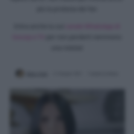
più la protesta dei fan
Entra anche tu sul
canale WhatsApp di
Gossip e TV
per non perderti nemmeno
una notizia!
Mirko Vitali
11 Gennaio 2021
3 minuti di lettura