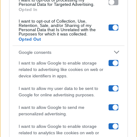
I want to opt-out of processing my
consent section.
Personal Data for Targeted Advertising.
Opted In
Ballando Con Le Stelle
I want to opt-out of Collection, Use,
Retention, Sale, and/or Sharing of my
Grande Fratello
Personal Data that Is Unrelated with the
Purposes for which it was collected.
Opted Out
Isola Dei Famosi
Google consents
Pechino Express
I want to allow Google to enable storage
related to advertising like cookies on web or
Uomini E Donne
device identifiers in apps.
I want to allow my user data to be sent to
Google for online advertising purposes.
Maste S.r.l.
I want to allow Google to send me
Chi siamo
personalized advertising.
Collabora con noi
I want to allow Google to enable storage
related to analytics like cookies on web or