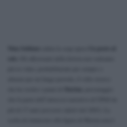
Nina Soldano
Un posto al
saluta la soap opera
sole.
Gli affezionati della fiction non vedranno
più in video, probabilmente per sempre o
almeno per un lungo periodo, il volto storico
Marina
che ha vestito i panni di
, personaggio
che fa parte dell’intreccio narrativo di UPAS da
più di 17 anni
(presente infatti dal 2003).
La
scelta di rinunciare alla figura di Marina non è