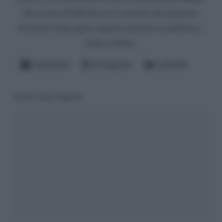
del gossip del Bel Paese (è convinto che qualcuno
dovrà pur farlo questo ingrato mestiere di spifferare i
fattacci altrui).
Facebook
Instagram
LinkedIn
Lascia una risposta