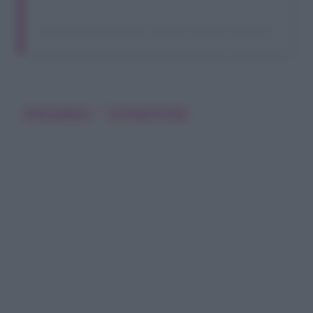
A post shared by Nina Soldano (@nina_soldano)
Nina Soldano
Un Posto Al Sole