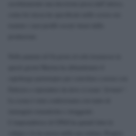
assolutamente una decisione presa dall’attrice,
come lei stessa ha specificato nelle scorse ore
tramite i suoi profili social, bensì dalla
produzione.
Nelle puntate di Un posto al sole trasmesse in
questi giorni Marina ha abbandonato il
capoluogo partenopeo per convolare a nozze con
Fabrizio e riprendere da dove si erano “
fermati”
.
La scena è stata confezionata con tanto di
immagini romantiche e struggenti.
L’imprenditrice di UPAS ha quindi fatto le
valigie e le ha messe nella sua vettura. Proprio