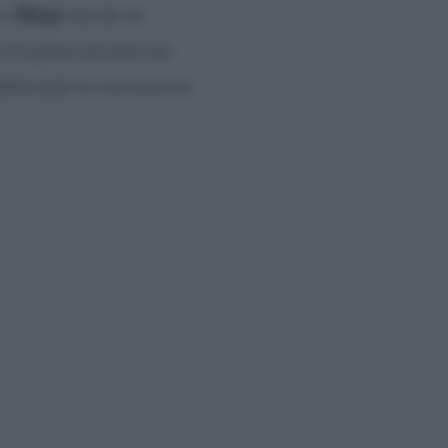
Diego
o.
decide di
o lo porta ad avere un
plificando le insicurezze