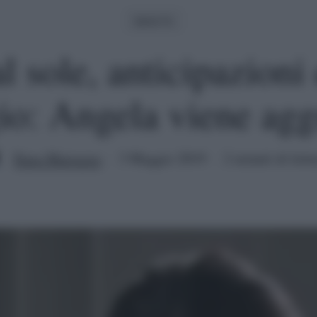
Serie Tv
l sole, anticipazioni 
o: Angela viene agg
Enza Marrazzo
3 Maggio 2019
2 minuti di lett