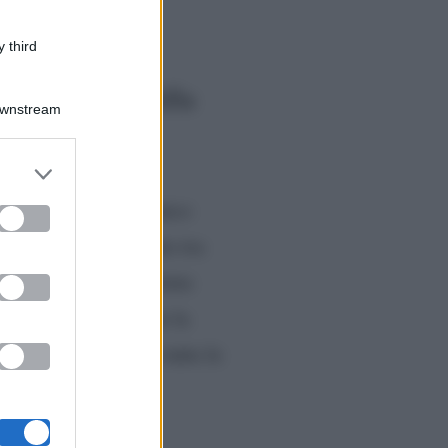
 third
anticipazioni della
Downstream
er and store
to grant or
 sono in preda al panico
ed purposes
erso la vita. Intanto tra
o il sereno dopo la forte
 cosa accadrà durante la
p di Rai Tre? Ecco tutte le