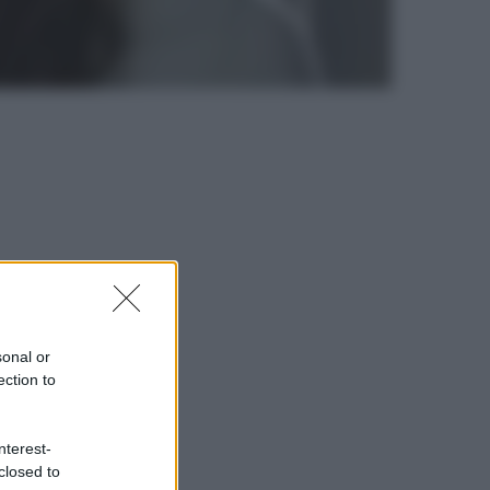
sonal or
ection to
nterest-
closed to