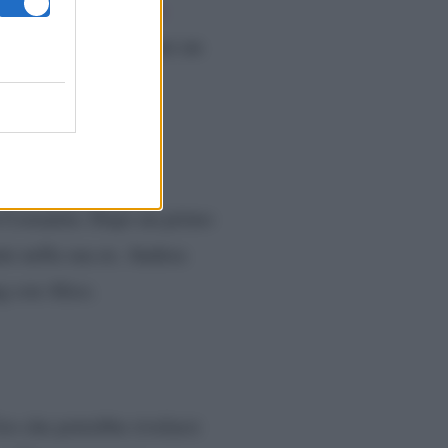
tusiasmo per la vita
i. Mentre Ferri scopre un
a Costantin. Dopo un primo
e nella sua ex. Andrea
g con Alice.
ro che potrebbe rivelarsi