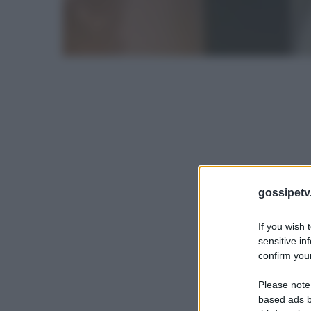
gossipetv
If you wish 
sensitive in
confirm your
Please note
based ads b