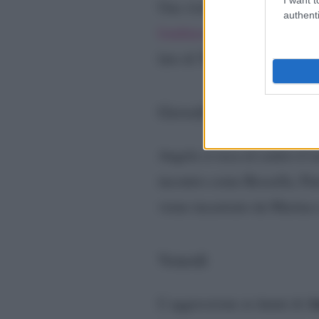
Una visita inaspettata scald
authenti
londinese
e questo porta And
lato di Tommaso che non co
Giovedì
Angela si reca al centro d’
incontro come Rossella, Pa
viene incastrato da Marina e
Venerdì
A
L’aggressione ai danni di