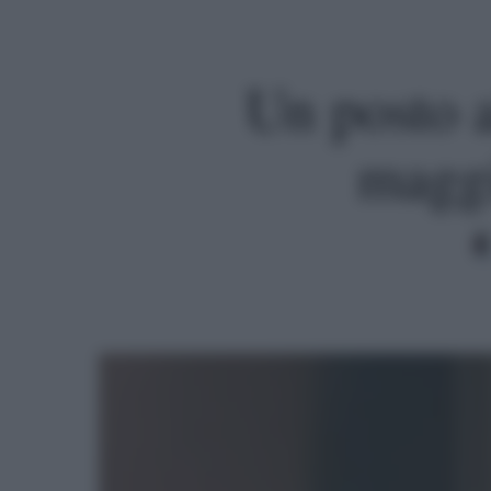
Un posto a
maggi
Premi invio per cercare o ESC per uscire