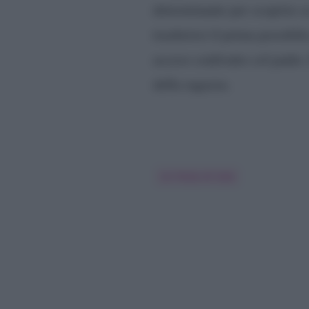
determinante per scoprire s
trasferirsi il prima possibi
acceso confronto col padre. 
della ragazza.
Un Posto Al Sole