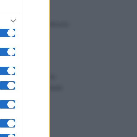
le
invita a cena il professore
ella a tutti i costi.
 capito che Rossella ha
strada da Maurizio. Guido