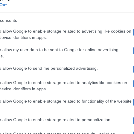
Out
consents
Miche
essi al corrente di tutta la verità su Tommaso.
o allow Google to enable storage related to advertising like cookies on
 solidarietà mentre Mimmo continua a voler rivedere Ross
evice identifiers in apps.
o allow my user data to be sent to Google for online advertising
s.
to allow Google to send me personalized advertising.
era e propria crisi per via dei sensi di colpa. Dopo aver
o allow Google to enable storage related to analytics like cookies on
Mimmo
si lascia trascinare nuovamente sulla cattiva 
evice identifiers in apps.
è ridotta peggio di quanto credesse.
o allow Google to enable storage related to functionality of the website
o allow Google to enable storage related to personalization.
o allow Google to enable storage related to security, including