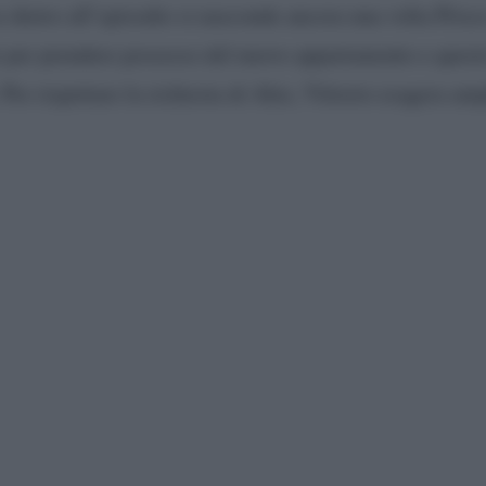
e dietro all’episodio si nasconde ancora una volta Prisc
le per prendere possesso del nuovo appartamento e quest
Per rispettare la richiesta di Alex, Vittorio esagera am