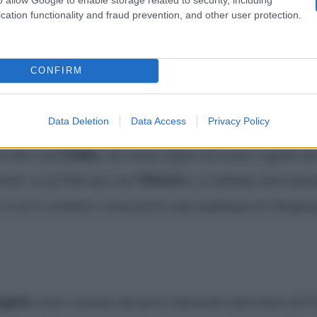
Alice
a il cuore di Raffaele e non solo.
mostra grande en
cation functionality and fraud prevention, and other user protection.
rea a temere che la cosa possa avere risvolti imprevist
nosceva, Filippo torna a Napoli.
CONFIRM
Data Deletion
Data Access
Privacy Policy
Giulia
ascolto con
, ma senza sapere di essere seguita d
Vittorio
trizio va al Vulcano con
e si imbatte nuovament
 così è costretto a trascorrere una mattinata di shoppin
ngela
viene sventata dal provvidenziale intervento di Ci