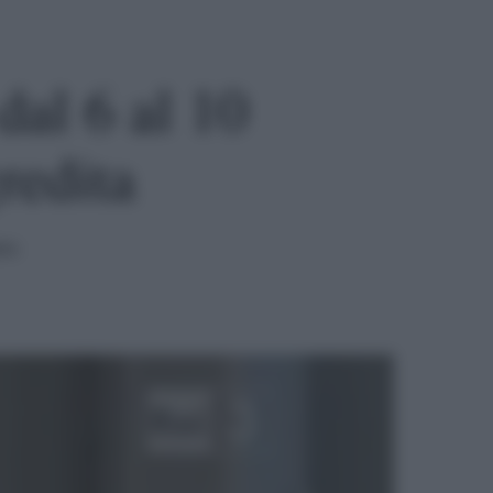
dal 6 al 10
redita
ura