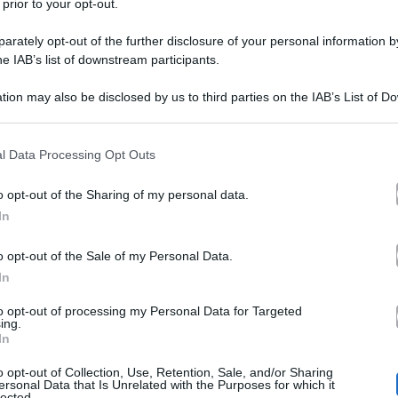
 prior to your opt-out.
rately opt-out of the further disclosure of your personal information by
he IAB’s list of downstream participants.
Un posto al sole, tutte le 
tion may also be disclosed by us to third parties on the IAB’s List of 
 that may further disclose it to other third parties.
prossima settimana
 that this website/app uses one or more Google services and may gath
l Data Processing Opt Outs
including but not limited to your visit or usage behaviour. You may click 
Un posto al sole
. Filippo e Roberto
 to Google and its third-party tags to use your data for below specifi
o opt-out of the Sharing of my personal data.
ogle consent section.
dopo aver scoperto che Tommaso ha p
In
Giulia e Denis sembra essere tornat
o opt-out of the Sale of my Personal Data.
In
discussione in merito ai social. Ma
prossima settimana nella famosa soa
to opt-out of processing my Personal Data for Targeted
ing.
In
aggio 2019!
o opt-out of Collection, Use, Retention, Sale, and/or Sharing
ersonal Data that Is Unrelated with the Purposes for which it
lected.