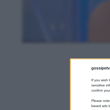
gossipetv
If you wish 
sensitive in
confirm your
Please note
based ads b