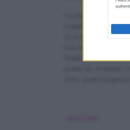
authenti
L’ex dama è poi passata a 
Barbara De Sant
tranquilla
sia un bel ragazzo, non sa c
Luisa ha fatto infine saper
Sabrina Tr
famiglia, come
persone che, al contrario, 
Donne
, perché il programma
Maria De Filippi