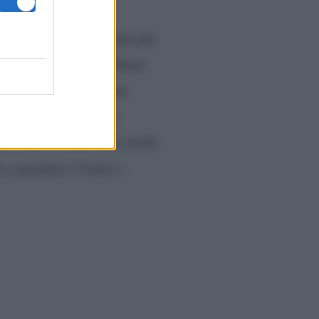
a ha spiegato come vede più
 ha confidato che, sebbene
 centro dell’attenzione.
anno parte della sua
to come ci sono state anche
ua a guardare
Uomini e