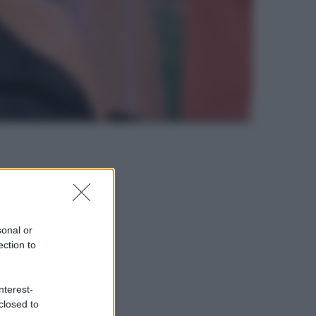
sonal or
ection to
nterest-
closed to