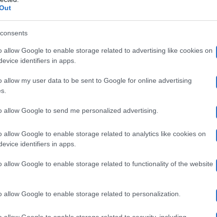
Out
lute, Luisa ha raccontato di star attraversando un momen
iegato l’ex dama, le hanno trovato qualcosa che non and
consents
in attesa di ulteriori accertamenti, ma ha dichiarato di a
o allow Google to enable storage related to advertising like cookies on
evice identifiers in apps.
e quanto prima il medico che la segue. Luisa ha spiegat
o allow my user data to be sent to Google for online advertising
 su, sebbene anche lui abbia accusato il colpo.
s.
to allow Google to send me personalized advertising.
ontare un tumore al seno, che l’aveva colpita due anni 
ervento
chirurgico durato 7 ore. In seguito aveva aggior
o allow Google to enable storage related to analytics like cookies on
evice identifiers in apps.
tutte le persone che le erano state vicine in questo dif
o allow Google to enable storage related to functionality of the website
re l’importanza degli screening e della prevenzione.
o allow Google to enable storage related to personalization.
tuale edizione di Uomini e Donne
o allow Google to enable storage related to security, including