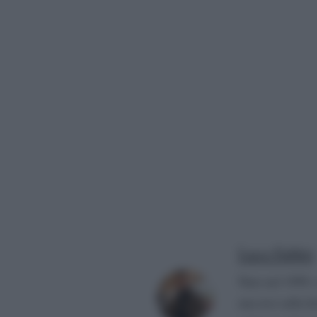
Luca Fabbri
Nato nel 1999, 
una tesi sulla f