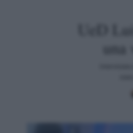
UeD Luis
una 
Intervistat
stat
Premi invio per cercare o ESC per uscire