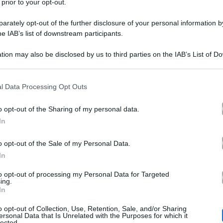
 prior to your opt-out.
rately opt-out of the further disclosure of your personal information by
he IAB’s list of downstream participants.
tion may also be disclosed by us to third parties on the IAB’s List of 
 that may further disclose it to other third parties.
 that this website/app uses one or more Google services and may gath
l Data Processing Opt Outs
Uomini e D
er esser stata protagonista al trono over di
including but not limited to your visit or usage behaviour. You may click 
 to Google and its third-party tags to use your data for below specifi
 Filippi
Salvio Calabretta
, l’ex dama ha conosciuto
, 
o opt-out of the Sharing of my personal data.
ogle consent section.
In
, intervistata da
Uomini e Donne Magazine
, ha avuto m
o opt-out of the Sale of my Personal Data.
n Salvio, spendendo qualche parola anche per commentare
In
to opt-out of processing my Personal Data for Targeted
ing.
In
o di salute dell’ex dama
o opt-out of Collection, Use, Retention, Sale, and/or Sharing
ersonal Data that Is Unrelated with the Purposes for which it
lected.