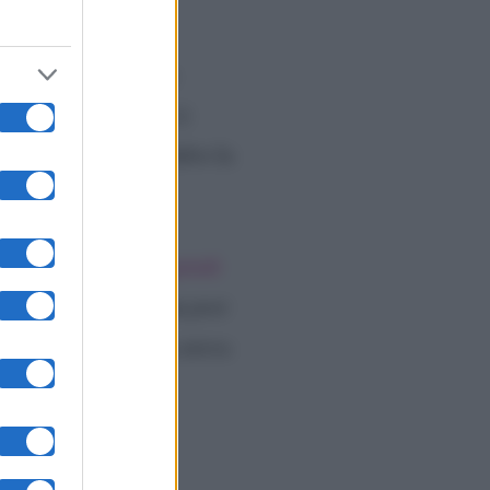
to difficile. Ad un
ava, precisamente un
vere tanta paura e si è
o come suo marito Salvo la
fa. L’ex dama
si era quindi
nato i suoi fan con un
post
ficile momento. Luisa aveva