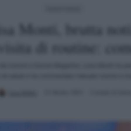
Uomini E Donne
a Monti, brutta not
visita di routine: com
a da Uomini e Donne Magazine, Luisa Monti ha par
o di salute e ha commentato l'attuale Uomini e D
Luca Fabbri
21 Ottobre 2023
2 minuti di lettur