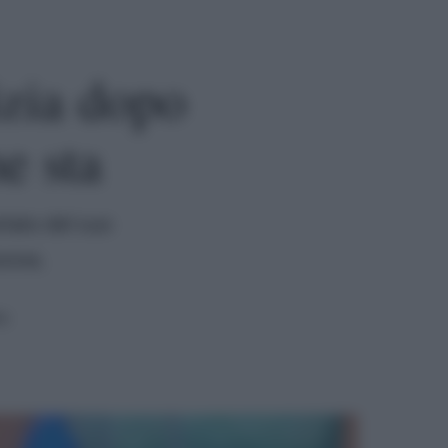
izia dopo
e sta
lato del suo
onne.
a