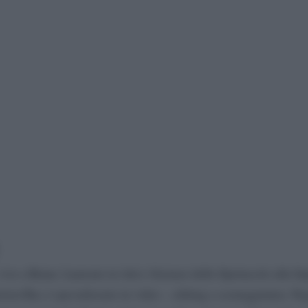
vive a Roma. Laureato in Arti e Scienze dello Spettacolo alla S
iction Rai, è specializzato in video – editing e sceneggiatura. Ne