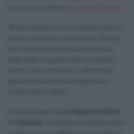
sono servite le richieste e
le lacrime di Gemma
.
Maurizio dichiarava di avere bisogno ancora di
tempo e di non voler avere pressione. Tra loro,
però, la conoscenza andava avanti ormai da
molto tempo, ma questo bacio non è proprio
riuscito a darlo. Con Elena si conoscono da
qualche settimana in meno, eppure non è
riuscito a tirarsi indietro.
tra Maurizio ed Elena
Un chiaro segnale che
c’è attrazione
. Al contrario, il cavaliere sembra
proprio che non ricambiasse l’acceso interesse