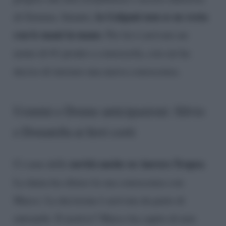
la Galgani non se ne resta
di Gemma. Intanto,
con le mani in mano
. Per lei è arrivato un
uomo di 61 pronto a conoscerla, con cui ha
deciso di iniziare una nuova conoscenza.
Uomini e Donne anticipazioni: Silvio
e Donatella ai ferri corti
novità anche su Aurora Tropea
Ci sono delle
.
La dama ha chiuso la sua conoscenza con
Marco. La decisione è arrivata da parte di
entrambi. Il motivo? Marco ha capito di non