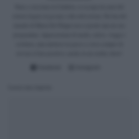
Nata e cresciuta in Calabria, si occupa da anni del
settore legato al gossip e alla televisione. Da fan del
mondo di Maria De Filippi non si perde mai un suo
programma. Appassionata di moda, calcio, viaggi e
scrittura, ama mettersi in gioco e cerca sempre di
trovare il lato positivo, anche in un reality show!
Facebook
Instagram
Lascia una risposta