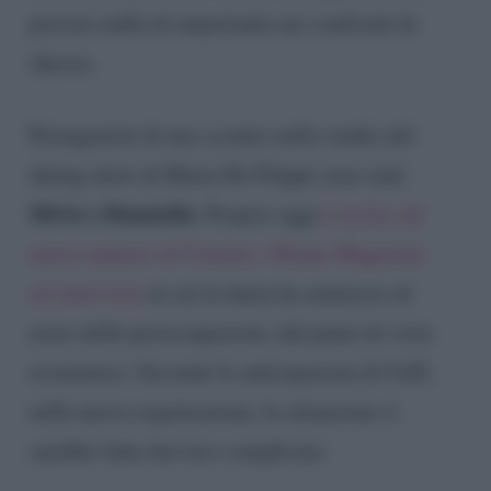
provare nulla di importante nei confronti di
Aurora.
Protagonisti di uno scontro nello studio del
dating show di Maria De Filippi sono stati
Silvio e Donatella
. Proprio oggi
è uscita sul
nuovo numero di Uomini e Donne Magazine
un’intervista
in cui la dama ha ammesso di
avere delle preoccupazioni, dal punto di vista
economico. Secondo le anticipazioni di UeD,
nella nuova registrazione, la situazione si
sarebbe fatta davvero complicata.