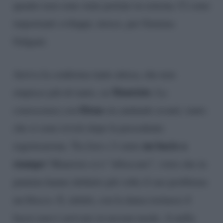
quanto non sono state portate in esterna. Ci sono
importanti sviluppi, invece, per Gemma
Galgani.
Arriva la conferma tanto attesa, che non
Maurizio
stupisce più di tanto, su
. La
Elena
conoscenza con
sta andando avanti, tanto
che si sono rivisti dopo la precedente
un bacio a
registrazione. Tra loro c’è stato
stampo
! Maurizio si è “sbloccato”, visto che in
puntata hanno definito più volte il suo problema
un blocco. E, infatti, con la dama torinese il
bacio non è arrivato in nessun modo. A nulla