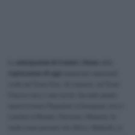
anticipazioni di Uomini e Donne
Le
della
registrazione di oggi
annunciano importanti
svolte nel Trono Over. Al contrario, sul Trono
Classico non ci sono novità. Secondo quanto
riporta Lorenzo Pugnaloni su Instagram, non si
è parlato di Brando, Christian e Manuela. In
studio erano presenti solo Silvia e Raffaella, in