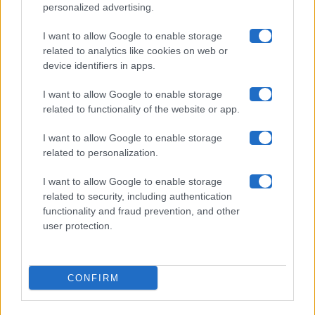
personalized advertising.
Collabora con noi
I want to allow Google to enable storage
related to analytics like cookies on web or
device identifiers in apps.
Contatti
I want to allow Google to enable storage
Privacy Policy
related to functionality of the website or app.
Cookie Policy
I want to allow Google to enable storage
related to personalization.
Pubblicità
I want to allow Google to enable storage
related to security, including authentication
functionality and fraud prevention, and other
user protection.
© 2026 Gossip e Tv. email:
redazione@gossipetv.com
-
Preferenze Privacy
- Riproduzione riservata - Photo
CONFIRM
Credits: Le immagini presenti in questo sito sono di
proprietà di Maste Srl