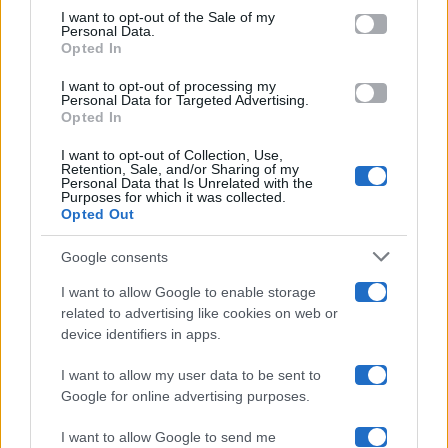
services and may gather and store information including but
I want to opt-out of the Sale of my
Programmi TV
Personal Data.
not limited to your visit or usage behaviour. You may click to
Opted In
grant or deny consent to Google and its third-party tags to
use your data for below specified purposes in below Google
Amici
I want to opt-out of processing my
consent section.
Personal Data for Targeted Advertising.
Opted In
Ballando Con Le Stelle
I want to opt-out of Collection, Use,
Retention, Sale, and/or Sharing of my
Grande Fratello
Personal Data that Is Unrelated with the
Purposes for which it was collected.
Opted Out
Isola Dei Famosi
Google consents
Pechino Express
I want to allow Google to enable storage
related to advertising like cookies on web or
Uomini E Donne
device identifiers in apps.
I want to allow my user data to be sent to
Google for online advertising purposes.
Maste S.r.l.
I want to allow Google to send me
Chi siamo