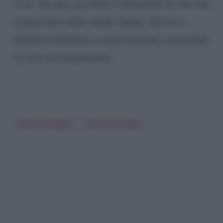
sa se, alla fine, tra Silvio e Donatella sia arrivata
la pace fuori dallo studio. Infine, Alessio e
Claudia continuano a uscire insieme, nonostante
le varie incomprensioni.
Gemma Galgani
Maria De Filippi