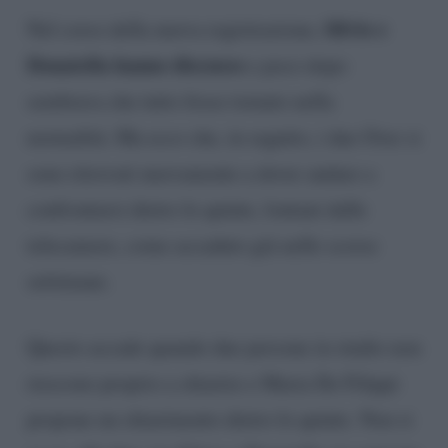
Silvio e
Nel corso della nuova registrazione,
Donatella hanno discusso
e poco dopo
sembrava che tutto fosse tornato nella
normalità. Ma ecco che, in seguito, i due Over si
sono ritrovati nuovamente a dover andare a
confrontarsi dietro le quinte, lontani dalle
telecamere, come accaduto già nelle scorse
settimane.
Questo accade quando due persone in studio non
riescono proprio a chiarire e Maria De Filippi
propone un chiarimento dietro le quinte. Non si