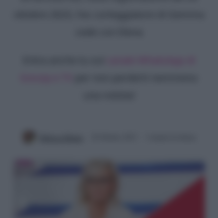
ottobre 2023, l'ex corteggiatore di Gemma
cede con Elena
Entra anche tu sul
canale WhatsApp di
Gossip e TV
per non perderti nemmeno
una notizia!
Rebecca Megna
20 Ottobre 2023
3 minuti di lettura