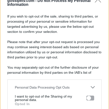
gossipetv.com -
Do Not Process My Personal
Information
If you wish to opt-out of the sale, sharing to third parties, or
processing of your personal or sensitive information for
targeted advertising by us, please use the below opt-out
section to confirm your selection.
Please note that after your opt-out request is processed you
Gossip e TV è un sito di MASTE S.r.l.
may continue seeing interest-based ads based on personal
viale Luigi Majno n. 21 - 20129 Milano (MI)
information utilized by us or personal information disclosed to
third parties prior to your opt-out.
P.Iva 10909580960
You may separately opt-out of the further disclosure of your
personal information by third parties on the IAB’s list of
Categorie
downstream participants.
Gossip
Personal Data Processing Opt Outs
This information may also be disclosed by us to third parties
on the IAB’s List of Downstream Participants that may further
I want to opt-out of the Sharing of my
Televisione
disclose it to other third parties.
personal data.
Opted In
Please note that this website/app uses one or more Google