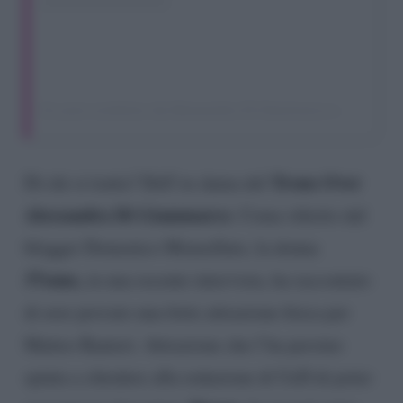
Un post condiviso da Alessandra Di Giammarco (@ale_ssa__ndra85)
Trono Over
Di chi si tratta? Dell’ex dama del
Alessandra Di Giammarco
. Come riferito dal
blogger Domenico Monsellato, la donna
37enne,
in una recente intervista, ha raccontato
di aver provato una forte attrazione fisica per
Matteo Ranieri. Attrazione che l’ha persino
spinta a chiedere alla redazione di UeD di poter