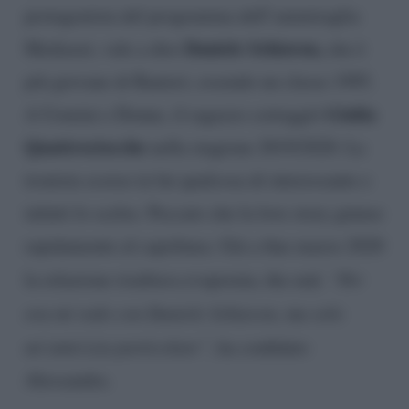
protagonista del programma dell’ammiraglia
Daniele Schiavon,
Mediaset, vale a dire
che è
più giovane di Ranieri, essendo un classe 1995.
Giulia
A Uomini e Donne, il ragazzo corteggiò
Quattrociocche
nella stagione 2019/2020. La
tronista scorse in lui qualcosa di interessante e
infatti lo scelse. Peccato che la love story giunse
rapidamente al capolinea. Già a fine marzo 2020
la relazione risultava evaporata, the end.
“Per
ora mi vedo con Daniele Schiavon, ma solo
un’amicizia particolare”
, ha confidato
Alessandra.