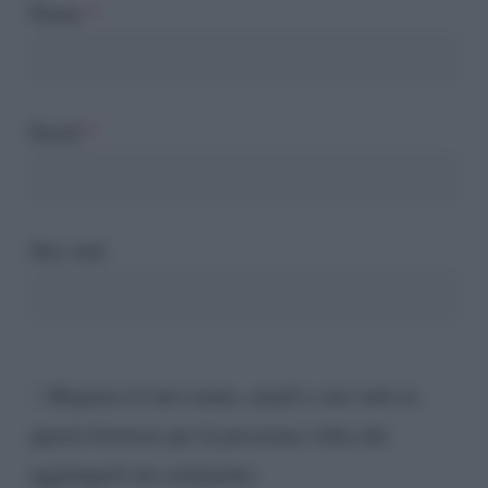
Nome
*
Email
*
Sito web
Registra il mio nome, email e sito web su
questo browser per la prossima volta che
aggiungerò un commento.