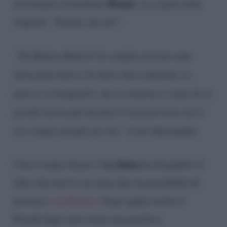
30enne
avvicinarsi al tronista
. Le è però stato
risposto: ‘Grazie, ma no!”.
“Di Matteo Ranieri ho sempre provato una
attrazione fisica, ho detto alla redazione se
potevo corteggiarlo, ma la risposta è stata di no
perché aveva già iniziato il suo percorso ed io
ero troppo grande per lui”
. Così Alessandra.
ex dama
Con il senno di poi, l’
ha benedetto il
fatto che non le sia stata data la possibilità di
provarci
con Ranieri
. E per quale motivo?
Perché dopo aver avuto una positiva