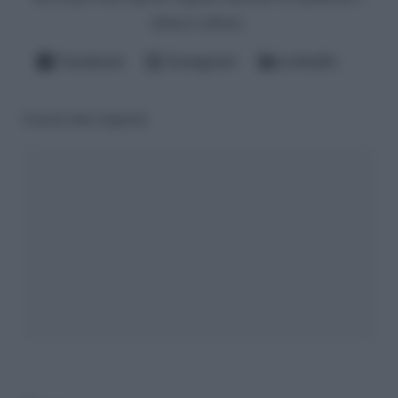
fattacci altrui).
Facebook
Instagram
LinkedIn
Lascia una risposta