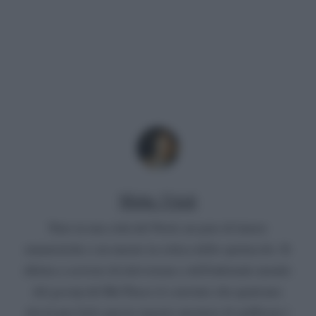
Mirko Vitali
Nato in una città del Nord, un paio di lauree
umanistiche e un master in critica dello spettacolo. Si
diletta a scrivere di televisione e dell'infernale mondo
del gossip del Bel Paese (è convinto che qualcuno
dovrà pur farlo questo ingrato mestiere di spifferare i