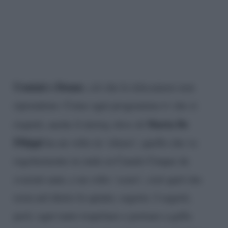
Uomini e Donne
, ciò che le telecamere non
riprendono. Come ogni programma tv che si
Maria De
rispetti, anche il
dating show
di
Filippi
ha un volto in ‘chiaro’, quello che va
regolarmente in onda su Canale Cinque da
svariati anni, e un volto ‘scuro’, cioè quel che
resta nel dietro le quinte, segreto. I segreti,
però, ogni tanto trapelano e portano a galla