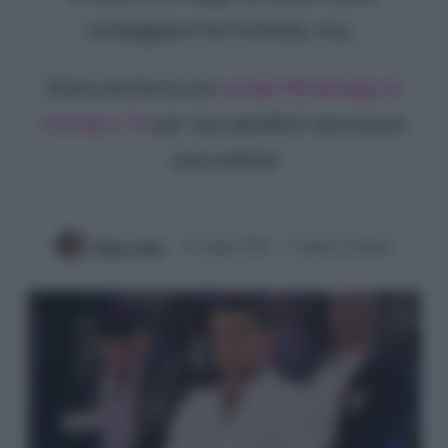
corteggiare l'ex tronista, ma...
Entra anche tu sul
canale WhatsApp di
Gossip e TV
per non perderti nemmeno
una notizia!
Mirko Vitali
16 Luglio 2022
3 minuti di lettura