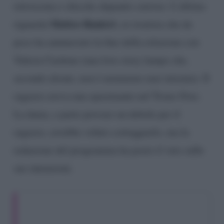
retroscena e chicche alquanto curiose. L’ultima
Matteo Ranieri
riguarda
, ex tronista che da
poco ha annunciato la fine della relazione con
Valeria Cardone (una love story lampo che,
secondo alcuni, non è nemmeno mai iniziata). Il
ragazzo aveva una spasimante nel Trono Over.
La dama, a parte provare un debole per il
ragazzo, avrebbe voluto corteggiarlo, ma la
redazione del programma ha posto il veto sulle
sue intenzioni.