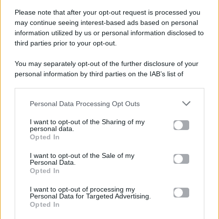
Please note that after your opt-out request is processed you
Gossip e TV è un sito di MASTE S.r.l.
may continue seeing interest-based ads based on personal
viale Luigi Majno n. 21 - 20129 Milano (MI)
information utilized by us or personal information disclosed to
P.Iva 10909580960
third parties prior to your opt-out.
You may separately opt-out of the further disclosure of your
personal information by third parties on the IAB’s list of
Categorie
downstream participants.
Gossip
Personal Data Processing Opt Outs
This information may also be disclosed by us to third parties
on the IAB’s List of Downstream Participants that may further
I want to opt-out of the Sharing of my
Televisione
disclose it to other third parties.
personal data.
Opted In
Please note that this website/app uses one or more Google
services and may gather and store information including but
I want to opt-out of the Sale of my
Programmi TV
Personal Data.
not limited to your visit or usage behaviour. You may click to
Opted In
grant or deny consent to Google and its third-party tags to
Amici
use your data for below specified purposes in below Google
I want to opt-out of processing my
consent section.
Personal Data for Targeted Advertising.
Opted In
Ballando Con Le Stelle