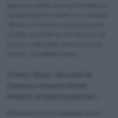
impressione iniziale, il giovane l’ha delusa e il
suo interesse per lui è andato via via scemando.
“
Mi piaceva di lui che era una persona molto
sensibile, ma poi dopo ho visto che era un tipo
insicuro e troppo fragile non ho provato più
interesse
“, ha confidato la donna.
Uomini e Donne, Alessandra Di
Giammarco frequenta Daniele
Schiavon: un’amicizia particolare…
Di Giammarco ora sta frequentando un altro