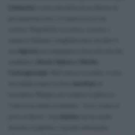
Littizzetto
è stata introdotta da un filmato di
presentazione dove si è ripercorsa la sua
carriera. Dopodiché, la comica, in jeans a
zampa d’elefante e maglietta nera, ha fatto il
ingresso
suo
accompagnata a braccetto dai due
Alessio Sakara e Martin
conduttori
Castrogiovanni
. Nell’entrare in studio, è stato
emozione
inevitabile notare la forte
di
Lucianina. Dunque, per rompere il ghiaccio,
l’attrice ha subito esclamato: “
Sono venuta al
battuta
posto di Belen
“. Una
che ha molto
divertito il pubblico, facendo riferimento