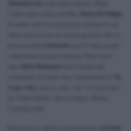
Mammuccari
come quarto giudice. Dopo
Maria De Filippi
l’addio della comica alla Rai,
ha subito colto l’occasione per arruolare la sua
fidata amica in uno dei suoi programmi. Ma, la
Littizzetto
presenza della
non è l’unico grande
cambiamento di quest’edizione. Dopo ben 9
Belen Rodriguez
anni,
non è tornata alla
Tu
conduzione del talent show. I presentatori di
si que vales
, adesso, sono ‘solo’ (si fa per dire)
tre: Giulia Stabile, Alessia Sakara, Martin
Castrogiovanni.
Luciana
Prima del suo debutto nel programma,