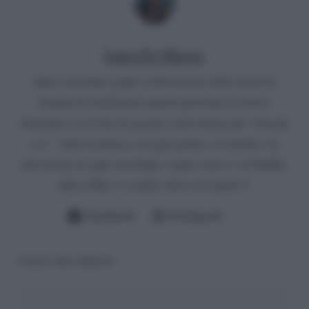
Luna De Massis
Sono cresciuta a pane e televisione ed ho avuto la
fortuna di trasformare questa passione in lavoro
iniziando a scrivere di gossip e televisione per “Gossip
e tv”. Amo la musica, di ogni genere, il cinema e la
televisione in ogni sua forma: seguo serie tv su Netflix,
talk su Rai 1 e reality show su Canale 5.
Facebook
Instagram
Lascia una risposta