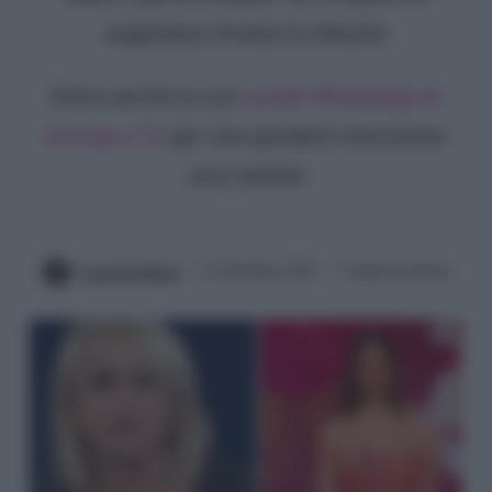
argentina rimane in silenzio
Entra anche tu sul
canale WhatsApp di
Gossip e TV
per non perderti nemmeno
una notizia!
Luna De Massis
23 Settembre 2023
2 minuti di lettura