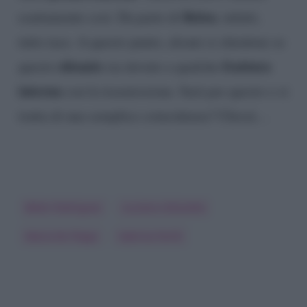
Belen
esattamente così. Da parte di
, infatti,
tutto tace. A questo punto, alcuni si chiedono se
silenzio
frattura
questo
sia dovuto a qualche
interna
con la trasmissione. Sarà per questo o si
tratta di una semplice coincidenza? Chissà…
Belen Rodriguez
Luciana Littizzetto
Maria De Filippi
Sabrina Ferilli