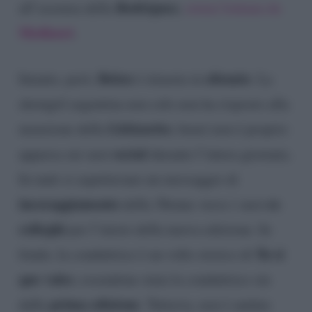
Rodriguez
all’assenza della
,
ormai lontana da
Mediaset
.
Belen
silenzio
Intanto, però,
è rimasta in
. La
showgirl argentina non solo non ha risposto alla
Littizzetto
menzione della
, bensì non è proprio
social
apparsa sui suoi
durante l’intera giornata.
In tanti si aspettavano un messaggio di
incoraggiamento
ex
della 38enne verso i suoi
colleghi
per l’inizio della nuova edizione. In
Tu si
fondo, la conduttrice è un volto storico di
que vales
, essendone stata la conduttrice sin
prima edizione
dalla
. Tuttavia, non è andata