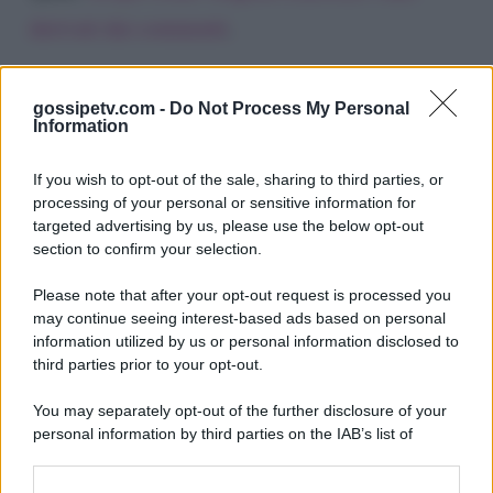
derivati dai commenti
.
gossipetv.com -
Do Not Process My Personal
Information
If you wish to opt-out of the sale, sharing to third parties, or
processing of your personal or sensitive information for
targeted advertising by us, please use the below opt-out
section to confirm your selection.
Please note that after your opt-out request is processed you
Gossip e TV è un sito di MASTE S.r.l.
may continue seeing interest-based ads based on personal
viale Luigi Majno n. 21 - 20129 Milano (MI)
information utilized by us or personal information disclosed to
third parties prior to your opt-out.
P.Iva 10909580960
You may separately opt-out of the further disclosure of your
personal information by third parties on the IAB’s list of
Categorie
downstream participants.
Gossip