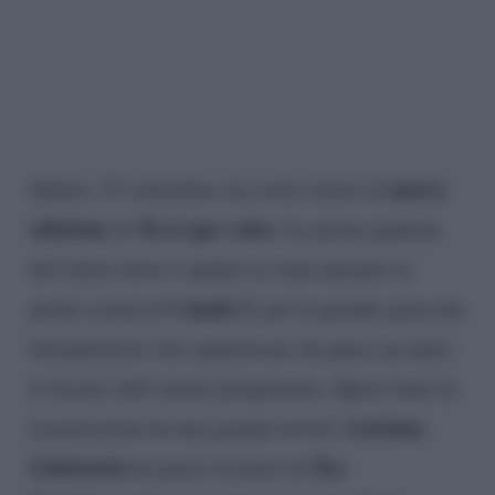
nuova
Sabato, 23 settembre, ha avuto inizio la
edizione
Tu si que vales
di
. La prima puntata
del talent show è andata in onda durante la
Canale 5
prima serata di
, per la grande gioia dei
telespettatori che aspettavano da quasi un anno
il ritorno dell’amato programma. Quest’anno la
Luciana
trasmissione ha una grande novità:
Littizzetto
Teo
ha preso il posto di