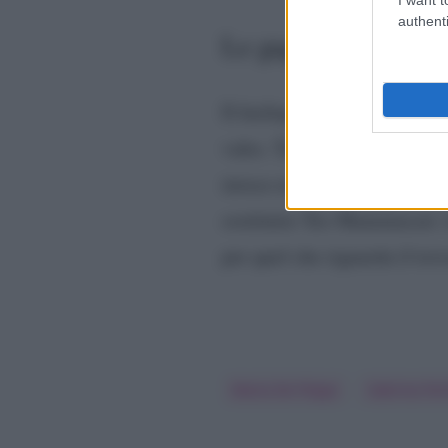
authenti
Le gag di Maria e S
Il feeling professionale e a
vales. Tantissime le gag imp
invece non si è amalgamato 
sostituire Teo Mammucari. 
per quel che riguarda il trov
Maria De Filippi
Sabrina Feri