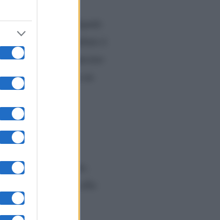
re di lana leggera. Uguale
n orli divisi. Il risultato è
il blazer bisogna sganciare
.225 euro
. Insomma un
e abito jersey marrone,
capo non è per nulla alla