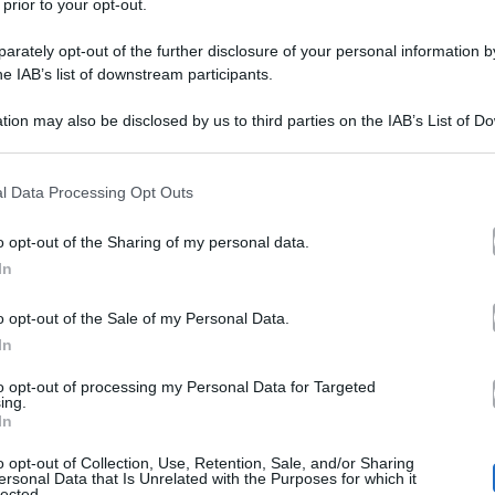
 prior to your opt-out.
rately opt-out of the further disclosure of your personal information by
he IAB’s list of downstream participants.
tion may also be disclosed by us to third parties on the IAB’s List of 
 that may further disclose it to other third parties.
 that this website/app uses one or more Google services and may gath
l Data Processing Opt Outs
Tu si que 
to un outfit assai originale per la puntata di
including but not limited to your visit or usage behaviour. You may click 
 to Google and its third-party tags to use your data for below specifi
gi
a conduttrice pavese, amante di completi formati da
o opt-out of the Sharing of my personal data.
ogle consent section.
In
giato un capo d’abbigliamento molto particolare griff
o opt-out of the Sale of my Personal Data.
In
e ha indossato ‘Queen Mary’ è un prodotto d’alta moda,
to opt-out of processing my Personal Data for Targeted
ato
dalle frizzanti colorazioni blu e rosse. Il taglio ader
ing.
In
dorati spaiati aggiungono un tocco tanto metallico quant
o opt-out of Collection, Use, Retention, Sale, and/or Sharing
ersonal Data that Is Unrelated with the Purposes for which it
lected.