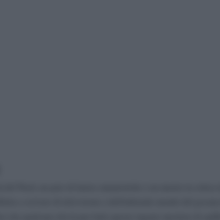
à del Nord, un paio di lauree umanistiche e un master in critica 
iletta a scrivere di televisione e dell'infernale mondo del gossip
to che qualcuno dovrà pur farlo questo ingrato mestiere di spiff