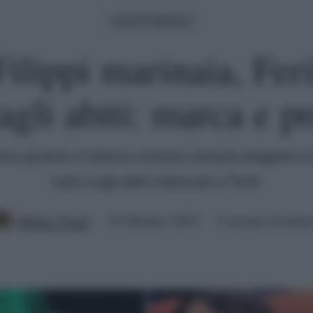
Moda E Bellezza
ilippi marinaia, Feril
agli abiti: marca e p
ice pavese e l'attrice romana sempre eleganti e 
tutto sugli abiti indossati a TSQV
Mirko Vitali
14 Ottobre 2023
2 minuti di lettu