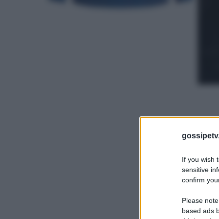
gossipetv
If you wish 
sensitive in
confirm your
Please note
based ads b