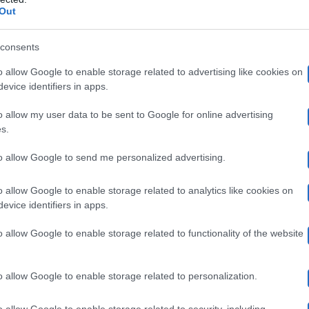
Out
da Maria a dei pantaloni del medesimo tessuto, vale a di
consents
 rosso. Il taglio, leggermente svasato, è impreziosito co
o allow Google to enable storage related to advertising like cookies on
 nota dolente è il prezzo
: per mettersi nel guardaroba 
evice identifiers in apps.
2.985 euro
8
taloni il prezzo è pari a
. Totale dell’outfit
o allow my user data to be sent to Google for online advertising
uni mortali.
s.
to allow Google to send me personalized advertising.
 per un abito Fendi
o allow Google to enable storage related to analytics like cookies on
evice identifiers in apps.
le agli abiti da sera, ha deciso di indossare un elegant
o allow Google to enable storage related to functionality of the website
sto caso la cifra da mettere sul piatto per comprarsi il 
o allow Google to enable storage related to personalization.
1.550 euro
 si devono spendere
.
o allow Google to enable storage related to security, including