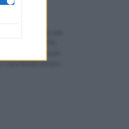
i fabbrica
hio di fabbrica di Tu si que
tate del talent show. Chi
Littizzetto, arruolata per
ua
e pare faticare non poco