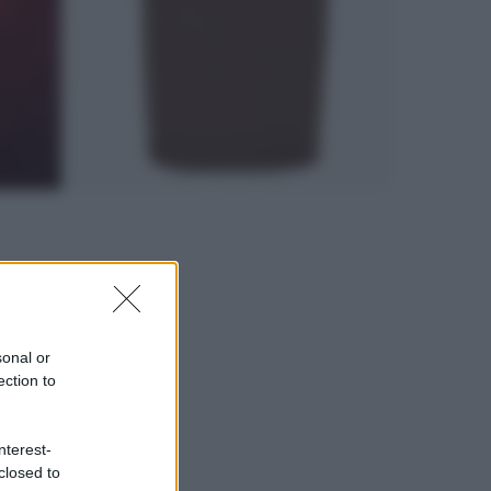
sonal or
ection to
nterest-
closed to