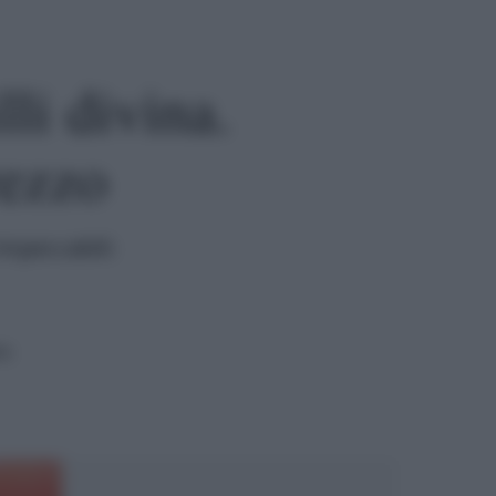
li divina.
rezzo
impeccabili:
ra