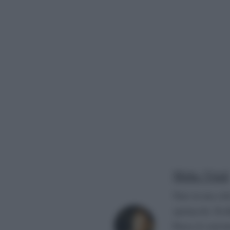
Mirko Vitali
Nato in una citt
spettacolo. Si d
Paese (è convin