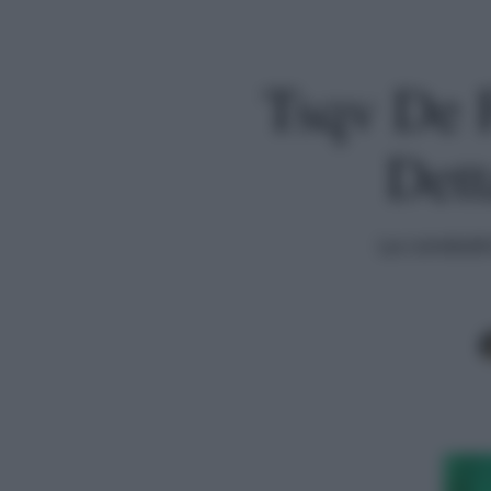
Tsqv De F
Dett
La conduttr
Premi invio per cercare o ESC per uscire