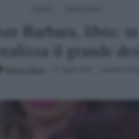
Archivio
Uomini E Donne
er Barbara, libro: in 
ealizza il grande des
Rebecca Megna
27 Aprile 2020
3 minuti di lett