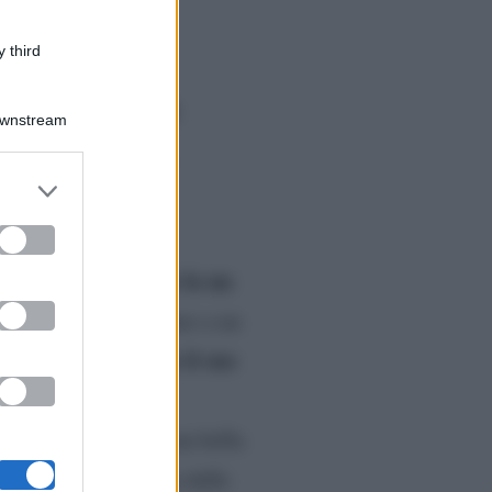
 third
ti il libro: la
Downstream
ealizza il suo
er and store
to grant or
ed purposes
 di Uomini e Donne fa un
a dama si lascia andare a un
rivela che il suo
so il quale
ort: La mia storia
o su Amazon
! Una gran bella
udio di UeD. Lontana dalle