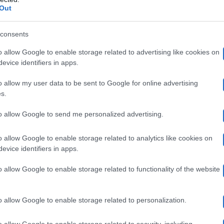
Out
to importante annuncio ed è impossibile non notare il g
ramma, la De Santi ritrova una certa serenità con l’usci
consents
n fondo al tunnel, vista la situazione che sta attualmen
o allow Google to enable storage related to advertising like cookies on
evice identifiers in apps.
ronavirus. E proprio per via del virus, Barbara ha avut
riuscita a raggiungere questo traguardo e il suo pubblic
o allow my user data to be sent to Google for online advertising
s.
 sito di Amazon.
to allow Google to send me personalized advertising.
ta pazienza che avete avuto, vi ho presentato il progetto
o allow Google to enable storage related to analytics like cookies on
evice identifiers in apps.
ti gli eventi che sono successi, il Coronavirus ha segna
o allow Google to enable storage related to functionality of the website
o al tunnel iniziamo a vedere una luce
“
, dichiara nell
 post, la dama fa sapere sui social di essere lieta di da
o allow Google to enable storage related to personalization.
 confessa di essere ‘fiera ed emozionata’ di annunciare l
o allow Google to enable storage related to security, including