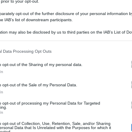
 prior to your opt-out.
rately opt-out of the further disclosure of your personal information by
he IAB’s list of downstream participants.
Trono Over, Barbara De San
tion may also be disclosed by us to third parties on the IAB’s List of 
 that may further disclose it to other third parties.
dama di Uomini e Donne r
 that this website/app uses one or more Google services and may gath
l Data Processing Opt Outs
sogno
including but not limited to your visit or usage behaviour. You may click 
 to Google and its third-party tags to use your data for below specifi
o opt-out of the Sharing of my personal data.
ogle consent section.
In
Barbara De Santi del Trono Over
grande annuncio in queste ore
. L
o opt-out of the Sale of my Personal Data.
In
lungo messaggio per i fan, attraver
to opt-out of processing my Personal Data for Targeted
libro ‘Fare l’amore come una esc
ing.
In
 uomini e le donne che ho incontrato’ è appena uscit
o opt-out of Collection, Use, Retention, Sale, and/or Sharing
e ormai da tempo non vede la dama relazionarsi nello st
ersonal Data that Is Unrelated with the Purposes for which it
lected.