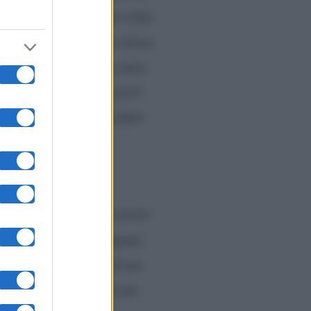
rande sorriso sul suo volto.
ta del suo libro. Lei stessa
te vivendo l’Italia a causa
o qualche problema con il
o può, pertanto, procedere
 mesi fa. Ho dovuto
to indelebilmente le nostre
e sue Stories di Instagram
re una bella notizia al suo
’uscita ufficiale del suo