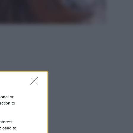
sonal or
ection to
nterest-
closed to