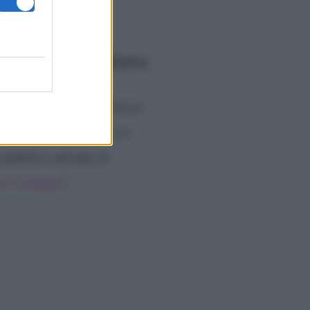
ale.
 tunnel per la dama
ibro segna per me l’inizio
rbara del Trono Over su
l pubblico attende di
mo 4 maggio
!