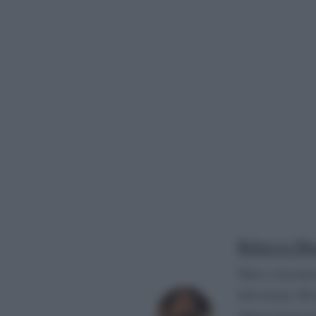
Rebecca Me
Nata e cresciuta
televisione. Da
Appassionata di