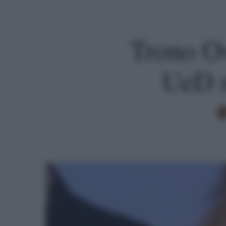
Trono Ov
UeD r
Premi invio per cercare o ESC per uscire