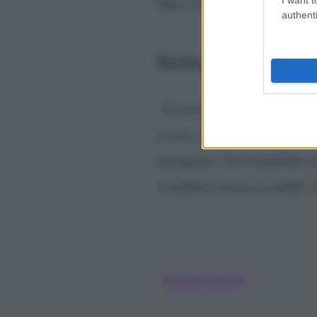
libro. Un gran bel momento 
authenti
Barbara De Santi del
“È stata un’avventura piena
di una rinascita, dopo ques
Instagram. Ora il pubblico po
rivederla tornare in studio
Barbara De Santi