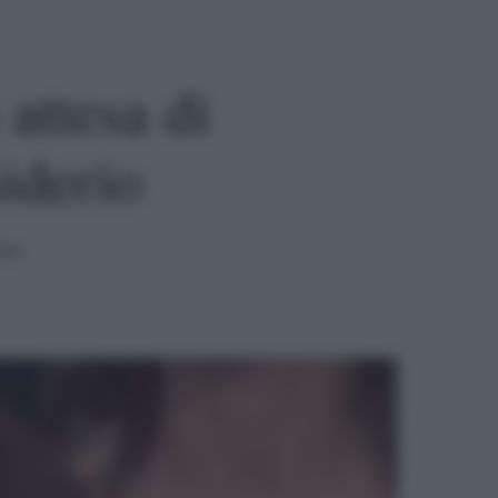
attesa di
iderio
ura