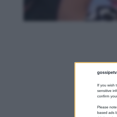
gossipetv
If you wish 
sensitive in
confirm your
Please note
based ads b