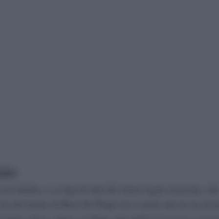
gna
 in Calabria, si occupa da anni del settore legato al gossip e all
 fan del mondo di Maria De Filippi non si perde mai un suo pr
 moda, calcio, viaggi e scrittura, ama mettersi in gioco e cerca