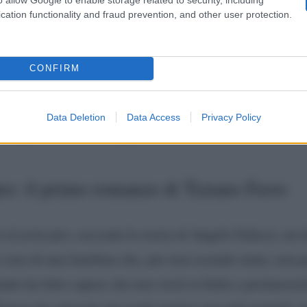
dendo nella sua vita privata
, Tiziano Ferro ha spiegato 
cation functionality and fraud prevention, and other user protection.
Ci credo così tanto che mi separo. Anche il divorzio fa 
 posso dire di stare bene, ma questo non vuol dire che 
CONFIRM
erebbe che non do importanza all’amore
“. Così come l’a
essere coltivato giorno dopo giorno. In entrambe, nono
Data Deletion
Data Access
Privacy Policy
ta una certa dose di fatica.
ipio: il primo romanzo di Tiziano Ferro
à al principio
, racconta la storia di Angelo Galassi, un 
si cura di una bambina che, pur non essendo muta, non p
ante ha fatto sapere che non verrà in Italia a promuover