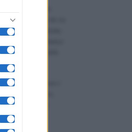
a potuto nascondere le
non posso certo dire che sia
 ha trovato realizzazione,
pero di scrivere un romanzo
non prenda possesso della
osto che inventare scuse e
are. In questo momento,
parato nella pace più