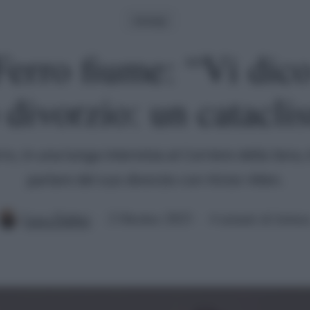
Gossip
erro fiume: “Vi dico
 divorzio: un catacli
ro, in una lunga intervista al Corriere della Sera,
parlare del suo divorzio con Victor Allen.
Luca Fabbri
2 Ottobre 2023
4 minuti di lettur