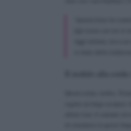
stare con i suoi bambini e 
“
Questa frase ha scaten
figli erano con me in t
leggi italiane, ma a un
lo Stato della Californi
Il nodulo alla corda
Questa estate, inoltre, Tizi
seguito un lungo recupero. 
ultimo tour, il cantante av
di cimentarsi in questo lung