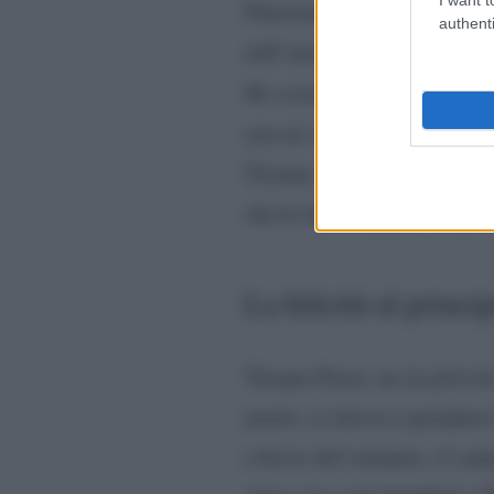
Nonostante
quanto sta acca
authenti
nell’amore “per sempre”: “
Ho esordito dicendo che non
non mi separassi, significh
Tiziano, anche l’amore dev’
che le interessano, è richies
La felicità al princ
Tiziano Ferro, ne
La felicit
morto, si ritrova a prender
a breve del romanzo, il cant