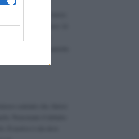
di credere ancora
parte della fede nell’amore.
non starò bene in futuro. Se
micizia, ha spiegato
stante le diverse dinamiche
famoso cantante che, fintosi
arla. Nonostante il debutto
lo. Il motivo è che deve