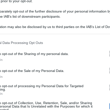
 prior to your opt-out.
rately opt-out of the further disclosure of your personal information by
he IAB’s list of downstream participants.
tion may also be disclosed by us to third parties on the IAB’s List of 
 that may further disclose it to other third parties.
 that this website/app uses one or more Google services and may gath
l Data Processing Opt Outs
primo romanzo
Tiziano Ferro
 titolo del
di
, in uscita
including but not limited to your visit or usage behaviour. You may click 
 to Google and its third-party tags to use your data for below specifi
notizia è stato soprattutto l’annuncio del divorzio dal 
o opt-out of the Sharing of my personal data.
ogle consent section.
In
ono chiusi 7 anni di amore, di cui 4 di matrimonio. Tizi
ervista al
Corriere della Sera
, dove ha rivelato qualche 
o opt-out of the Sale of my Personal Data.
In
to opt-out of processing my Personal Data for Targeted
ing.
In
vorzio da Victor Allen
o opt-out of Collection, Use, Retention, Sale, and/or Sharing
ersonal Data that Is Unrelated with the Purposes for which it
lected.