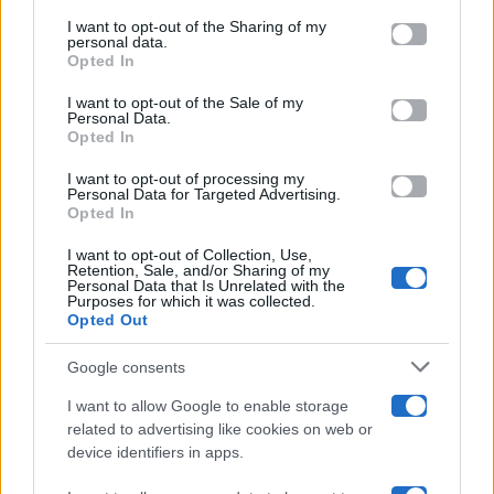
on the IAB’s List of Downstream Participants that may further
I want to opt-out of the Sharing of my
Televisione
disclose it to other third parties.
personal data.
Opted In
Please note that this website/app uses one or more Google
services and may gather and store information including but
I want to opt-out of the Sale of my
Programmi TV
Personal Data.
not limited to your visit or usage behaviour. You may click to
Opted In
grant or deny consent to Google and its third-party tags to
use your data for below specified purposes in below Google
Amici
I want to opt-out of processing my
consent section.
Personal Data for Targeted Advertising.
Opted In
Ballando Con Le Stelle
I want to opt-out of Collection, Use,
Retention, Sale, and/or Sharing of my
Grande Fratello
Personal Data that Is Unrelated with the
Purposes for which it was collected.
Opted Out
Isola Dei Famosi
Google consents
Pechino Express
I want to allow Google to enable storage
related to advertising like cookies on web or
Uomini E Donne
device identifiers in apps.