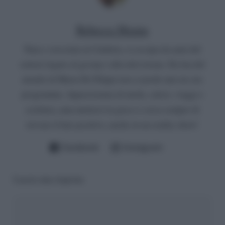
Rebecca Megna
Nata e cresciuta in Calabria, si occupa da anni del
settore legato al gossip e alla televisione. Da fan del
mondo di Maria De Filippi non si perde mai un suo
programma. Appassionata di moda, calcio, viaggi e
scrittura, ama mettersi in gioco e cerca sempre di
trovare il lato positivo, anche in un reality show!
Facebook
Instagram
Lascia una risposta