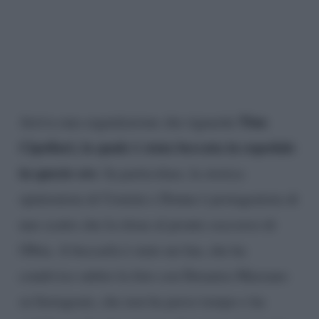
Tina
Arriva una segnalazione che riguarda
Cipollari
, la quale è stata beccata in ospedale
in queste ore
. In particolare, la storica
opinionista di Uomini e Donne è protagonista di
uno scatto che la ritrae al pronto soccorso di
Olbia. A beccarla è stato un fan, che ha
condiviso subito la foto con Deianira Marzano
su Instagram, che non ha perso tempo e ha