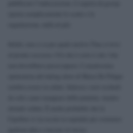
pubblicato l’indiscrezione. L’esperta di gossip
riporta semplicemente lo scatto e la
segnalazione, nulla di più.
Infatti, non si sa per quale motivo Tina si trovi
al pronto soccorso. Ciò che è certo è che i fan
non dovrebbero preoccuparsi. L’amatissima
opinionista del dating show di Maria De Filippi
sembra essere in salute. Indossa i suoi occhiali
da sole e pare mangiare delle patatine, mentre
attende seduta. È anche probabile che la
Cipollari
si sia recata in ospedale per sostenere
qualcun altro e non per sé stessa.