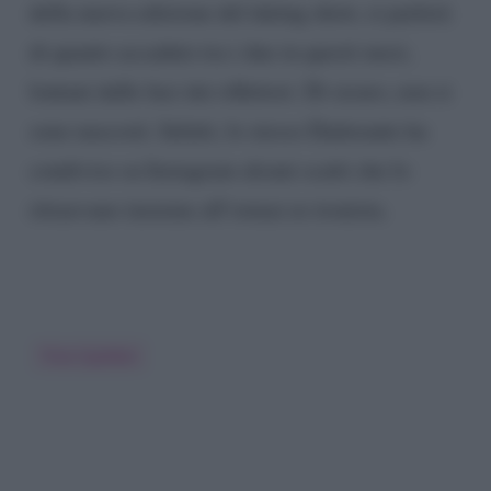
della nuova edizione del dating show, si parlerà
di quanto accaduto tra i due in questi mesi,
lontani dalle luci dei riflettori. Di sicuro, non si
sono nascosti. Infatti, lo stesso
Dadorante
ha
condiviso su Instagram alcuni scatti che lo
ritraevano insieme all’ormai ex tronista.
Tina Cipollari