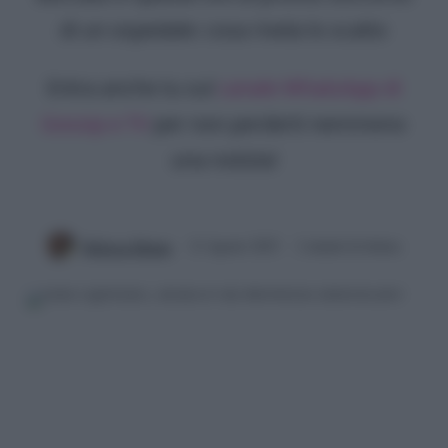
di un ospedale: cosa rivela lo scatto
Entra anche tu sul
canale WhatsApp di
Gossip e TV
per non perderti nemmeno
una notizia!
Rebecca Megna
12 Agosto 2025
2 minuti di lettura