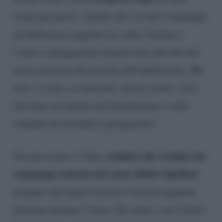
creato per gioco, sembra che sia nato comunque
un bellissimo rapporto tra i due. Cosimo è
l’unico corteggiatore rimasto fino alla fine del
nuovo percorso da tronista dell’opinionista. Ma
non c’è stata, ovviamente, alcuna scelta, visto
che tutto era basato sul divertimento e sulla
simpatia di entrambi i protagonisti.
sembra che Cosimo sia
Tra una risata e l’altra,
comunque entrato nel cuore della
Cipollari
,
al punto che hanno trascorso insieme qualche
giornata durante l’estate. Di sicuro, con l’inizio