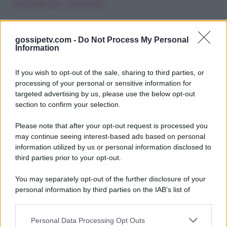
derivati dai commenti
.
gossipetv.com -
Do Not Process My Personal
Information
If you wish to opt-out of the sale, sharing to third parties, or
processing of your personal or sensitive information for
targeted advertising by us, please use the below opt-out
section to confirm your selection.
Please note that after your opt-out request is processed you
Gossip e TV è un sito di MASTE S.r.l.
may continue seeing interest-based ads based on personal
viale Luigi Majno n. 21 - 20129 Milano (MI)
information utilized by us or personal information disclosed to
third parties prior to your opt-out.
P.Iva 10909580960
You may separately opt-out of the further disclosure of your
personal information by third parties on the IAB’s list of
Categorie
downstream participants.
Gossip
Personal Data Processing Opt Outs
This information may also be disclosed by us to third parties