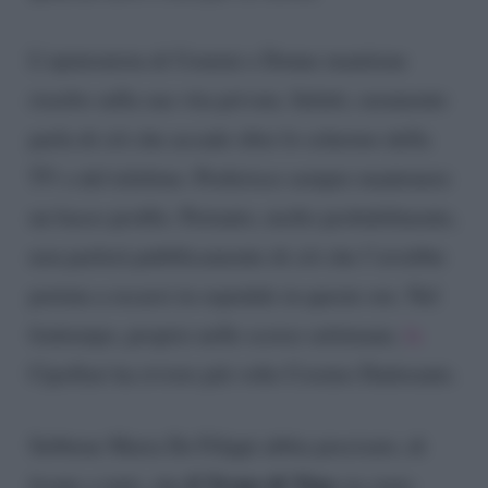
L’opinionista di Uomini e Donne mantiene
riserbo sulla sua vita privata. Infatti, raramente
parla di ciò che accade oltre lo schermo della
TV o del telefono. Preferisce sempre mantenere
un basso profilo. Pertanto, molto probabilmente,
non parlerà pubblicamente di ciò che l’avrebbe
portata a recarsi in ospedale in queste ore. Nel
frattempo, proprio nelle scorse settimane,
la
Cipollari
ha rivisto più volte Cosimo
Dadorante
.
Sebbene Maria De Filippi abbia precisato, di
il Trono di Tina
fronte a tutti, che
sia stato