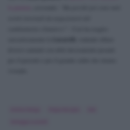
la puntata
, scrivendo:
“Ma perché poi sono tutti
vestiti invernali da negazionisti del
cambiamento climatico?”.
Così ha reagito
Lucarelli
sarcasticamente la
, vedendo sfilare
diversi cantanti con abiti decisamente pesanti
per il periodo e per il grande caldo che stiamo
vivendo.
Andrea Delogu
Filippo Bisciglia
Nek
Selvaggia Lucarelli