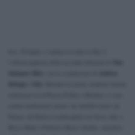
Ieri, 30 luglio, è andata in onda su Rai 2
Tim
l’ultima puntata della seconda edizione di
Summer Hits
Andrea
, con la conduzione di
Delogu
Nek
e
. Durante la serata, tenutasi alcune
settimane fa in Piazza Fellini a Rimini, si sono
esibiti moltissimi artisti: da Achille Lauro ad
Emma, da Elettra Lamborghini ad Arisa, fino a
Rocco Hunt e Federico Rossi. Inoltre, sul palco