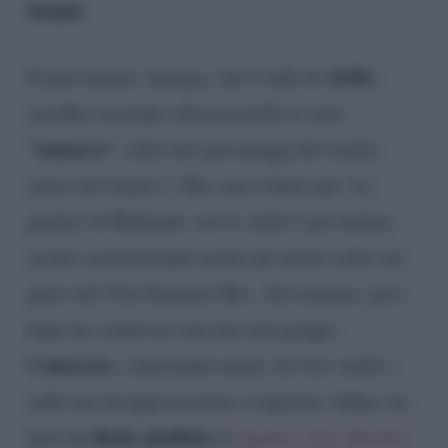
Island
.
Aiello
Si può intuire, dunque, che l’oufit di
avrebbe ricordato alla Lucarelli lo stile
tamarro
“
” solito dei personaggi del reality
estivo di Canale 5. Ma, non è finita qui. La
giudice di Ballando con le stelle è poi andata
avanti commentando anche gli artisti saliti sul
palco del Tim Summer Hits. Ad esempio, poco
dopo ha condiviso una foto del gruppo
Comacose
, scherzando anche sui loro outfit e
sulla sua disapprovazione a riguardo. Infine, ha
finale giudizio
dato un
su
quanto visto durante