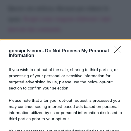
Questo sito utilizza Akismet per ridurre lo
spam.
Scopri come vengono elaborati i dati
derivati dai commenti
.
gossipetv.com -
Do Not Process My Personal
Information
If you wish to opt-out of the sale, sharing to third parties, or
processing of your personal or sensitive information for
targeted advertising by us, please use the below opt-out
section to confirm your selection.
Please note that after your opt-out request is processed you
Gossip e TV è un sito di MASTE S.r.l.
may continue seeing interest-based ads based on personal
viale Luigi Majno n. 21 - 20129 Milano (MI)
information utilized by us or personal information disclosed to
third parties prior to your opt-out.
P.Iva 10909580960