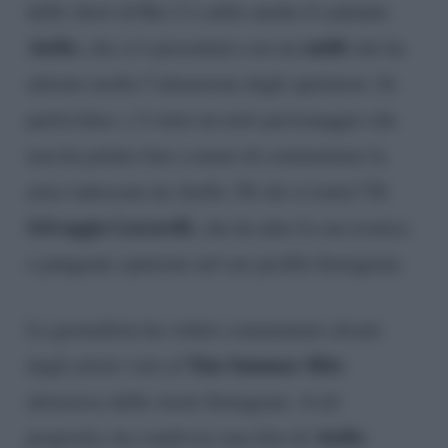
dello show di Rai 2 è salito anche il cantante
Aiello
outfit
, che si è presentato con un
che ha
attirato molto l’attenzione degli spettatori. In
particolare, c’è stato un noto personaggio che
non ha potuto fare a meno di commentare la
mise indossata da Aiello. Di chi si tratta? Di
Selvaggia Lucarelli
, che ha dato la sua ironica
e pungente opinione nel suo profilo Instagram.
La giornalista ha voluto commentare alcuni
Tim Summer Hits
degli artisti visti al
attraverso delle storie Instagram. A tal
Aiello
proposito, ha condiviso una foto di