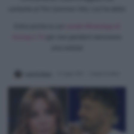
cantante al Tim Summer Hits: cos'ha detto
Entra anche tu sul
canale WhatsApp di
Gossip e TV
per non perderti nemmeno
una notizia!
Luna De Massis
31 Luglio 2023
2 minuti di lettura