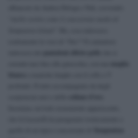
affiancato da Andrea Delogu e Nek, scrivendo:
“
Aiello vestito come il concorrente medio di
Temptation Island
“. Ma, cosa indossava
esattamente la voce di “Ora”? Il cantautore
pantaloni effetto pelle
indossava dei
che si
maglia
estendevano fino alle ginocchia, con una
bianca
a maniche lunghe con il collo a V
profondo. Il tutto accompagnato da degli
collane d’oro
scarponcini neri e delle
.
Insomma, un look sicuramente appariscente,
che la Lucarelli ha paragonato ironicamente a
Temptation
quello di un tipico concorrente di