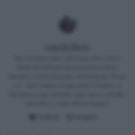
Luna De Massis
Sono cresciuta a pane e televisione ed ho avuto la
fortuna di trasformare questa passione in lavoro
iniziando a scrivere di gossip e televisione per “Gossip
e tv”. Amo la musica, di ogni genere, il cinema e la
televisione in ogni sua forma: seguo serie tv su Netflix,
talk su Rai 1 e reality show su Canale 5.
Facebook
Instagram