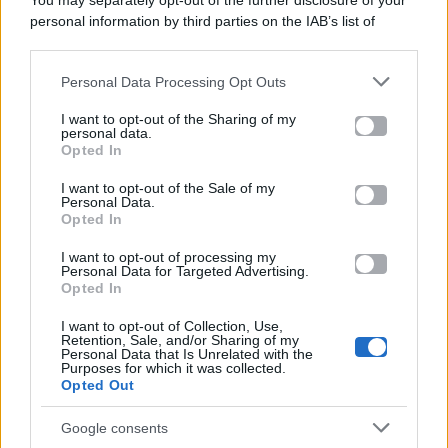
You may separately opt-out of the further disclosure of your
personal information by third parties on the IAB’s list of
Categorie
downstream participants.
Gossip
Personal Data Processing Opt Outs
This information may also be disclosed by us to third parties
on the IAB’s List of Downstream Participants that may further
I want to opt-out of the Sharing of my
Televisione
disclose it to other third parties.
personal data.
Opted In
Please note that this website/app uses one or more Google
services and may gather and store information including but
I want to opt-out of the Sale of my
Programmi TV
Personal Data.
not limited to your visit or usage behaviour. You may click to
Opted In
grant or deny consent to Google and its third-party tags to
use your data for below specified purposes in below Google
Amici
I want to opt-out of processing my
consent section.
Personal Data for Targeted Advertising.
Opted In
Ballando Con Le Stelle
I want to opt-out of Collection, Use,
Retention, Sale, and/or Sharing of my
Grande Fratello
Personal Data that Is Unrelated with the
Purposes for which it was collected.
Opted Out
Isola Dei Famosi
Google consents
Pechino Express