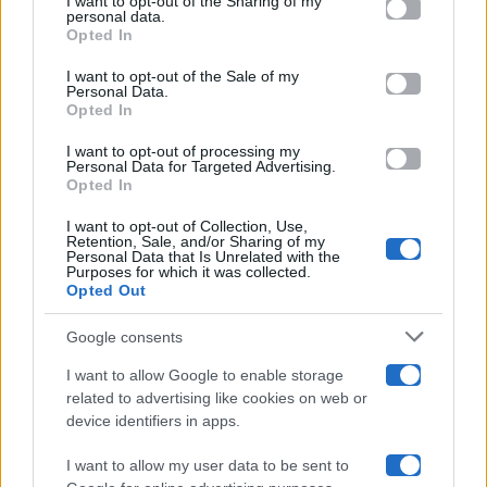
I want to opt-out of the Sharing of my
Televisione
disclose it to other third parties.
personal data.
Opted In
Please note that this website/app uses one or more Google
services and may gather and store information including but
I want to opt-out of the Sale of my
Programmi TV
Personal Data.
not limited to your visit or usage behaviour. You may click to
Opted In
grant or deny consent to Google and its third-party tags to
Amici
use your data for below specified purposes in below Google
I want to opt-out of processing my
consent section.
Personal Data for Targeted Advertising.
Opted In
Ballando Con Le Stelle
I want to opt-out of Collection, Use,
Retention, Sale, and/or Sharing of my
Grande Fratello
Personal Data that Is Unrelated with the
Purposes for which it was collected.
Opted Out
Isola Dei Famosi
Google consents
Pechino Express
I want to allow Google to enable storage
related to advertising like cookies on web or
Uomini E Donne
device identifiers in apps.
I want to allow my user data to be sent to