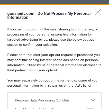
gossipetv.com -
Do Not Process My Personal
Information
If you wish to opt-out of the sale, sharing to third parties, or
processing of your personal or sensitive information for
targeted advertising by us, please use the below opt-out
section to confirm your selection.
Please note that after your opt-out request is processed you
Gossip e TV è un sito di MASTE S.r.l.
may continue seeing interest-based ads based on personal
viale Luigi Majno n. 21 - 20129 Milano (MI)
information utilized by us or personal information disclosed to
P.Iva 10909580960
third parties prior to your opt-out.
You may separately opt-out of the further disclosure of your
personal information by third parties on the IAB’s list of
Categorie
downstream participants.
Gossip
Personal Data Processing Opt Outs
This information may also be disclosed by us to third parties
on the IAB’s List of Downstream Participants that may further