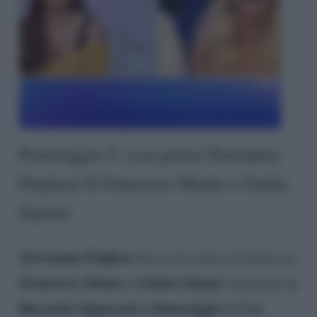
Pomeriggio 5: cosa pensa Teresanna
Pugliese di Francesco Monte e Giulia
Salemi
Teresanna Pugliese
boccia la storia d’amore tra
Francesco Monte e Giulia Salemi
. Incalzata da
Riccardo Signoretti a Pomeriggio 5, l’ex