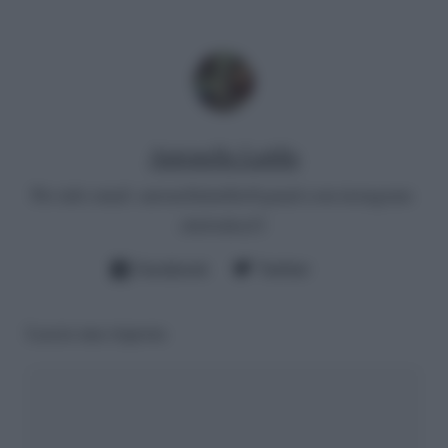
Antonella Latilla
Per info email:
antonellalatilla@gmail.com
instagram:
cheloidea21
Facebook
Twitter
Lascia una risposta