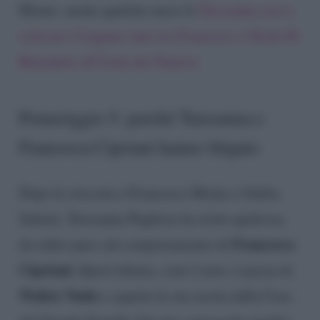
Monte: anche qualche mese fa
Teresanna aveva
criticato il legame nato tra Francesco e Paola Di
Benedetto all’Isola dei Famosi.
Pomeriggio 5: perché Teresanna e
Francesca Cipriani hanno litigato
Dopo la stoccata a Francesco Monte e Giulia
Salemi, Teresanna Pugliese ha avuto qualcosa
Francesca
da ridire pure sul comportamento di
Cipriani.
Quest’ultima, com’è noto, è pazza di
Walter Nudo
e aspetta la sua uscita dalla Casa