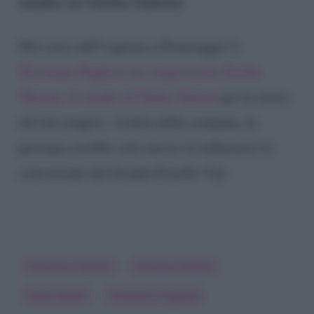
madre di Giulia Salemi
Nel corso dell’ospitata a Pomeriggio 5,
Teresanna Pugliese ha rimproverato Fariba
Therani, la madre di Giulia Salemi
per la storia
del rito magico. A detta della campana, la
persiana avrebbe solo messo in imbarazzo la
concorrente del Grande Fratello Vip.
Francesca Cipriani
Francesco Monte
Giulia Salemi
Teresanna Pugliese