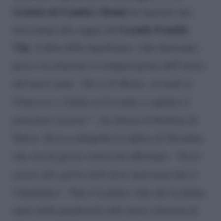
tronista di Uomini e Donne
ha lanciato una
Grande Fratello
frecciatina alla coppia del
Vip
. A detta della napoletana, i due dureranno
poco e la relazione si romperà prima dell’inizio
del nuovo anno. “
Da ex di Monte, secondo te
Francesco e Giulia arriveranno a tagliare il
panettone insieme?”
, ha chiesto il direttore di
Nuovo. Secca e pungente la replica di Tersanna,
che con un grosso sorriso ha affermato:
“Forse
grazie allo spirito delle feste dureranno fino a
Capodanno”
. Non è la prima volta che la donna
nutre delle perplessità sulle nuove relazioni di