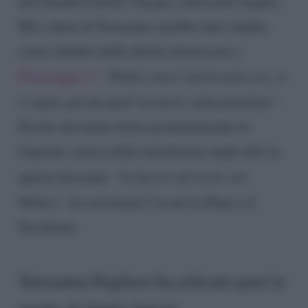
del Grande Fratello Vip per conoscerlo meglio.
Ma a detta di Teresanna sarebbe tutto inutile,
come ribadito dalla diretta interessata a
Pomeriggio 5
:
“Walter non è interessato a te, si
è capito già da quell’incontro sulla panchina”
.
Parole che hanno ferito profondamente la
Cipriani, stanca delle interferenze degli altri in
questa faccenda.
“Io faccio sul serio con
Walter”
, ha assicurato l’ex de La Pupa e il
Secchione.
Teresanna Pugliese ha criticato pure la