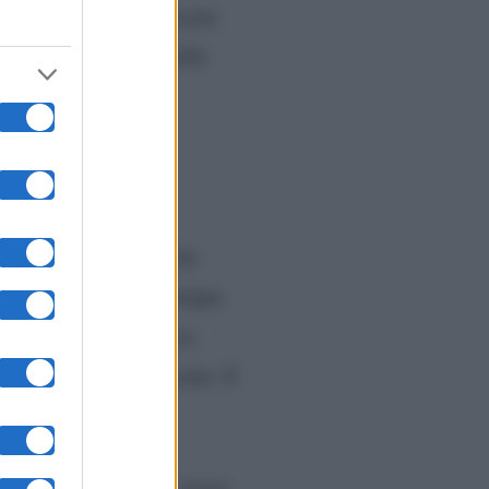
iani alti di Viale Mazzini
dell’ex conduttore delle
ione
iochino telefonico
che
 Enzo Miccio, ha comunque
a
, nel corso delle prove
e capitolino era presente. E
voro di Domenica In
, bensì