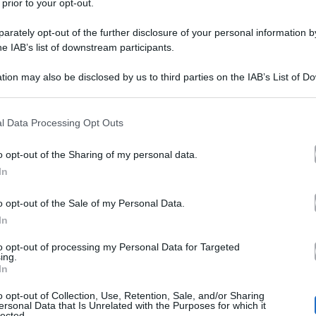
 prior to your opt-out.
rately opt-out of the further disclosure of your personal information by
he IAB’s list of downstream participants.
tion may also be disclosed by us to third parties on the IAB’s List of 
 that may further disclose it to other third parties.
 that this website/app uses one or more Google services and may gath
l Data Processing Opt Outs
including but not limited to your visit or usage behaviour. You may click 
 to Google and its third-party tags to use your data for below specifi
o opt-out of the Sharing of my personal data.
ogle consent section.
Domenica In,
untata di
si è verificato un giallo: l’asse
In
Mara Venier
 è stato condotto da
in maniera rapida. Poi i
o opt-out of the Sale of my Personal Data.
In
’ombra e nessuna spiegazione relativa alla sua ‘latit
studio? A riferire i motivi del forfait ci ha pensato
Dago
to opt-out of processing my Personal Data for Targeted
ing.
In
gata a una polemica rovente di quest’ultimo per alcune 
o opt-out of Collection, Use, Retention, Sale, and/or Sharing
disertato
a persona. In sostanza, Mammucari avrebbe
l’
ersonal Data that Is Unrelated with the Purposes for which it
lected.