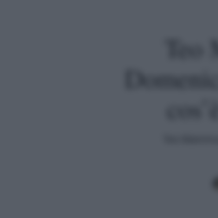
Teo 
Domenica
cos’
Teo Mammuca
Premi invio per cercare o ESC per uscire