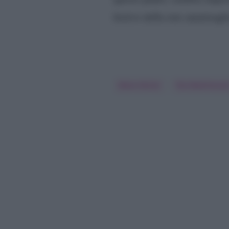
festivo della rete ammiragli
Mara Venier
Teo Mammucar