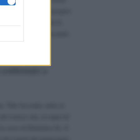
o vedere protagonista proprio
ti dal fatto che anche lo
 messo in stand by dai piani
 confermato a
a. Tale faccenda, unita al
 del comico che, in segno di
 in corso di Domenica In. A
e del varietà del pomeriggio