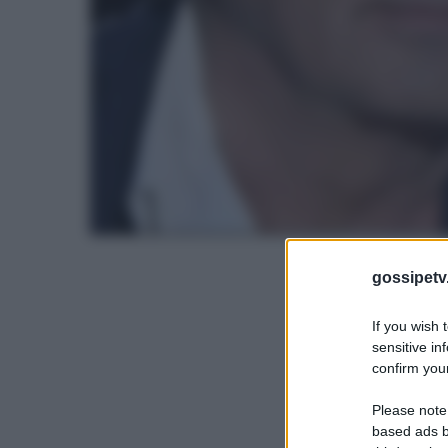
gossipetv
If you wish 
sensitive in
confirm your
Please note
based ads b