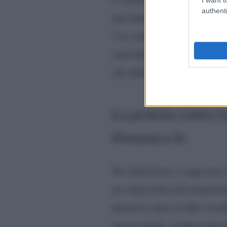
authenti
dal rifiuto da parte della R
l’ex volto delle Iene. I mal
Lo Spaesato,
show
condotto
alti della Tv pubblica.
La protesta contro 
Domenica In
Per farla breve, a oggi non 
no sopracitato del programm
protesta contro la Rai, avr
questo punto, sembra imposs