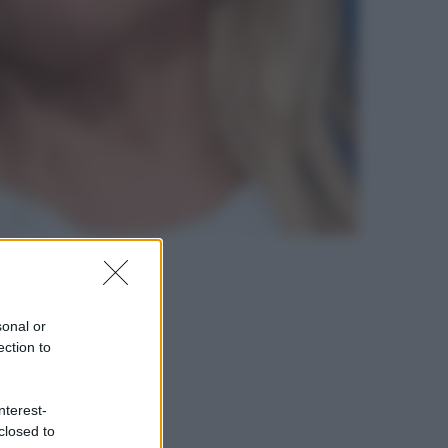
sonal or
ection to
nterest-
closed to