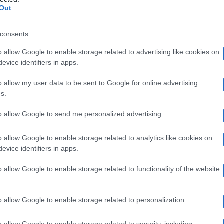
 questioni legate ad alcuni progetti professionali che i p
Out
. Fatto che avrebbe scatenato la contestazione plateale 
consents
o allow Google to enable storage related to advertising like cookies on
evice identifiers in apps.
nte da Domenica In: svelata la motivaz
o allow my user data to be sent to Google for online advertising
s.
to allow Google to send me personalized advertising.
g
n si è materializzato al fianco di Mara Venier per il
onduttrice veneziana, affiancata da Tommaso Cerno ed
o allow Google to enable storage related to analytics like cookies on
evice identifiers in apps.
 l’assenza di Teo. Secondo quanto riportato da
Dagospi
o allow Google to enable storage related to functionality of the website
si sono svolte come di consueto al sabato, il presentator
e mostrato grande nervosismo”
.
o allow Google to enable storage related to personalization.
rebbe stata innescata da comportamenti del
gruppo di la
o allow Google to enable storage related to security, including