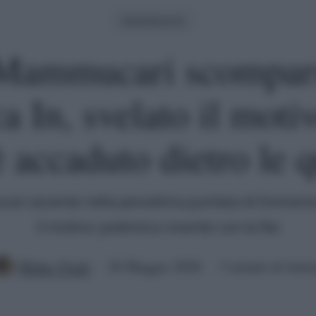
Domenica In
Mammucari scompar
 In, svelato il moti
è accaduto dietro le q
ri assente nella penultima puntata di Domenica
il motivo: polemica rovente con la Rai
Mirko Vitali
26 Maggio 2026
3 minuti di lettu