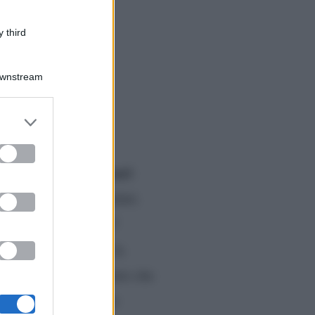
 third
Downstream
er and store
to grant or
ed purposes
Teo Mammucari
nza di
 titoli di coda e i saluti.
anza’. Dove è finito?
spia
che scrive che la
scelte della Tv di Stato che
appuntamento con lo