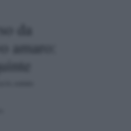
so da
vo amaro:
uinte
 In, svelato
ra