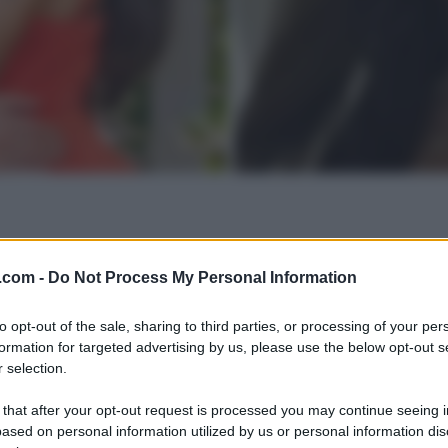
.com -
Do Not Process My Personal Information
to opt-out of the sale, sharing to third parties, or processing of your per
formation for targeted advertising by us, please use the below opt-out s
 selection.
 that after your opt-out request is processed you may continue seeing i
ased on personal information utilized by us or personal information dis