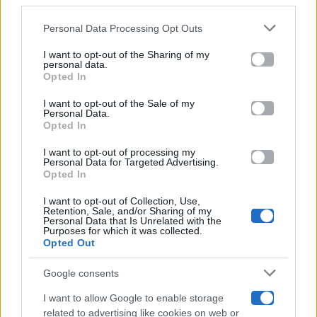
downstream participants.
Gossip
Personal Data Processing Opt Outs
This information may also be disclosed by us to third parties
on the IAB’s List of Downstream Participants that may further
I want to opt-out of the Sharing of my
Televisione
disclose it to other third parties.
personal data.
Opted In
Please note that this website/app uses one or more Google
services and may gather and store information including but
I want to opt-out of the Sale of my
Programmi TV
Personal Data.
not limited to your visit or usage behaviour. You may click to
Opted In
grant or deny consent to Google and its third-party tags to
Amici
use your data for below specified purposes in below Google
I want to opt-out of processing my
consent section.
Personal Data for Targeted Advertising.
Opted In
Ballando Con Le Stelle
I want to opt-out of Collection, Use,
Retention, Sale, and/or Sharing of my
Grande Fratello
Personal Data that Is Unrelated with the
Purposes for which it was collected.
Opted Out
Isola Dei Famosi
Google consents
Pechino Express
I want to allow Google to enable storage
related to advertising like cookies on web or