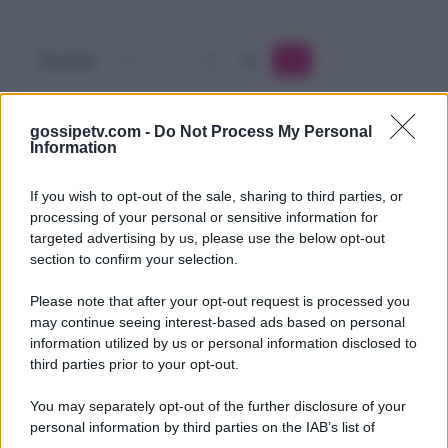
piace
ai
Precedente
1
…
9
10
11
fan
gossipetv.com -
Do Not Process My Personal
Information
If you wish to opt-out of the sale, sharing to third parties, or
processing of your personal or sensitive information for
targeted advertising by us, please use the below opt-out
section to confirm your selection.
Please note that after your opt-out request is processed you
Gossip e TV è un sito di MASTE S.r.l.
may continue seeing interest-based ads based on personal
viale Luigi Majno n. 21 - 20129 Milano (MI)
information utilized by us or personal information disclosed to
P.Iva 10909580960
third parties prior to your opt-out.
You may separately opt-out of the further disclosure of your
personal information by third parties on the IAB’s list of
Categorie