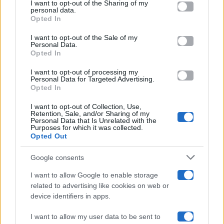
I want to opt-out of the Sharing of my
Televisione
disclose it to other third parties.
personal data.
Opted In
Please note that this website/app uses one or more Google
services and may gather and store information including but
I want to opt-out of the Sale of my
Programmi TV
Personal Data.
not limited to your visit or usage behaviour. You may click to
Opted In
grant or deny consent to Google and its third-party tags to
use your data for below specified purposes in below Google
Amici
I want to opt-out of processing my
consent section.
Personal Data for Targeted Advertising.
Opted In
Ballando Con Le Stelle
I want to opt-out of Collection, Use,
Retention, Sale, and/or Sharing of my
Grande Fratello
Personal Data that Is Unrelated with the
Purposes for which it was collected.
Opted Out
Isola Dei Famosi
Google consents
Pechino Express
I want to allow Google to enable storage
related to advertising like cookies on web or
Uomini E Donne
device identifiers in apps.
I want to allow my user data to be sent to