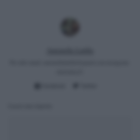
Antonella Latilla
Per info email:
antonellalatilla@gmail.com
instagram:
cheloidea21
Facebook
Twitter
Lascia una risposta