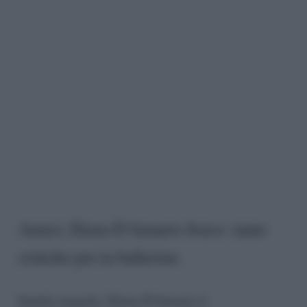
Amici, Elena D’Amario fisico: tante
critiche per la ballerina
Inutile negarlo, Elena D’Amario è