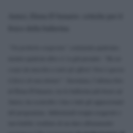
Amici, Elena D’Amario: critiche per il
fisico della ballerina
“Un pochetto esagerata”
commenta qualcuno,
mentre qualcun altro ci va giù pesante:
“Ha un
corpo da maschio a tutti gli effetti! Non è questo
il fisico di una donna!”.
Insomma, l’ultima foto
di Elena D’Amario, tra le ballerine più brave ad
Amici, ha sconvolto i fan e tutti gli appassionati
del programma. Addominali troppo esagerati o
inevitabile risultato di un duro allenamento