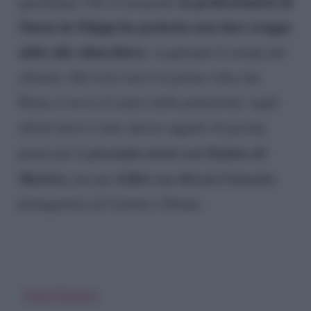
la professionista di
quotidiano? Per il momento
Maria de Filippi ha preferito non dare troppo
adito alle chiacchiere
, scegliendo la strada del
silenzio. Del resto non è la prima volta che
Elena si trova al centro delle polemiche: negli
ultimi mesi è stata spesso oggetto di gossip,
presunta storia con Stefano de
prima per le
Martino,
il flirt con Alessio Consorte
poi per
,
protagonista di Uomini e Donne.
Elena D'Amario