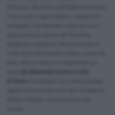
bellissima. Ma il fisico della ballerina di Amici
è forse un po’ troppo scolpito, o almeno così
sostengono i fan che hanno creato una vera e
propria polemica intorno all’ultima foto
pubblicata su Instagram. Elena ha postato lo
scatto che la ritrae intenta a ballare con uno dei
nuovi allievi di Amici ed è impossibile non
gli addominali marmorei della
notare
D’Amario
. Un dettaglio che è subito diventato
oggetto di discussione, tanto che l’ex fidanzata
di Enrico Nigiotti si è beccata parecchie
critiche.