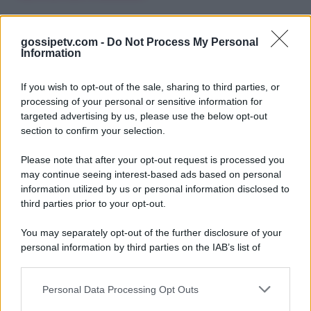
gossipetv.com -
Do Not Process My Personal
Information
If you wish to opt-out of the sale, sharing to third parties, or
processing of your personal or sensitive information for
targeted advertising by us, please use the below opt-out
section to confirm your selection.
Please note that after your opt-out request is processed you
Gossip e TV è un sito di MASTE S.r.l.
may continue seeing interest-based ads based on personal
viale Luigi Majno n. 21 - 20129 Milano (MI)
information utilized by us or personal information disclosed to
third parties prior to your opt-out.
P.Iva 10909580960
You may separately opt-out of the further disclosure of your
personal information by third parties on the IAB’s list of
Categorie
downstream participants.
Gossip
Personal Data Processing Opt Outs
This information may also be disclosed by us to third parties
on the IAB’s List of Downstream Participants that may further