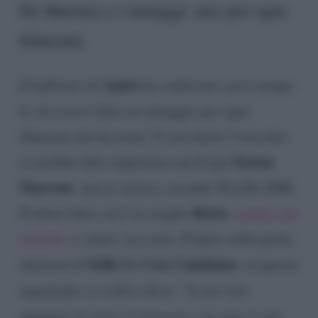
De Martino e i tatuaggi: uno per ogni
fidanzata
Amici
Il ballerino di
ha confessato, poco tempo
fa, di essersi fatto un tatuaggio per ogni
fidanzata che ha avuto. E così dietro l’orecchio
Emma
si sarebbe fatto imprimere una E per
Marrone
, sua ex storica, secondo Novella 2000.
Belen
Il tattoo fatto con l’ex moglie
,
sempre più
sbiadito
, è ormai cosa nota. Proprio nella prima
Selfie Le Cose Cambiano
edizione di
, su questo
argomento, si svelò e disse: “
Io per non
sbagliare ho fatto il tatuaggio con tutte le mie