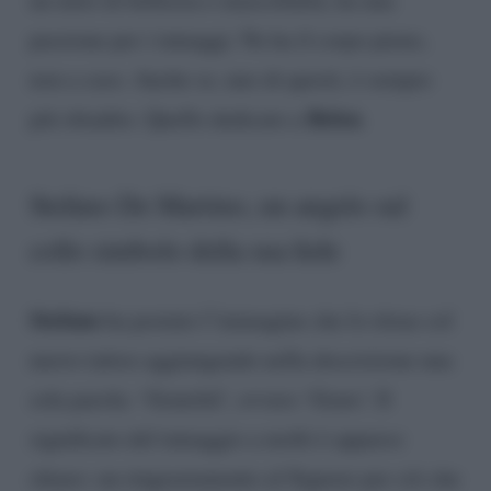
passione per i tatuaggi. Ne ha il corpo pieno,
non a caso. Anche se, uno di questi, è sempre
Belen
più sbiadito. Quello dedicato a
.
Stefano De Martino, un angelo sul
collo simbolo della sua fede
Stefano
ha postato l’immagine che lo ritrae col
nuovo tattoo aggiungendo nella descrizione una
sola parola: ‘Grateful’, ovvero ‘Grato’. Il
significato del tatuaggio a molti è apparso
chiaro: un ringraziamento al Signore per ciò che