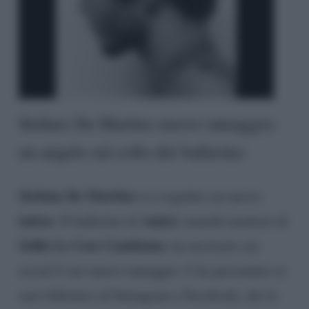
Stefano De Martino nuovo tatuaggio:
un angelo sul collo del ballerino
Stefano De Martino
si è regalato un nuovo
tattoo
Amici
. Il ballerino di
, nonché mentore di
Selfie Le Cose Cambiano
, ha mostrato sui
social il suo nuovo tatuaggio. L’ha presentato ai
suoi followers di Instagram e Facebook, che lo