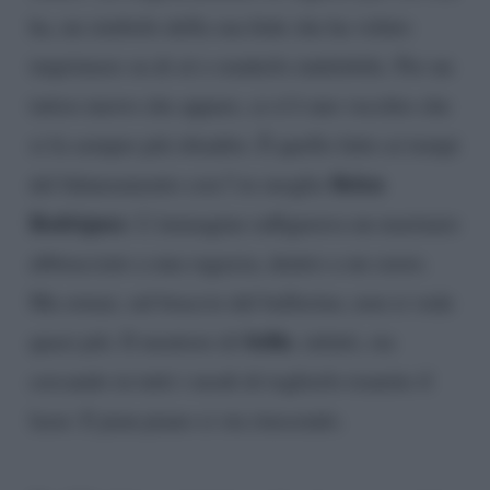
ha, un simbolo della sua fede che ha voluto
imprimere su di sé e renderlo indelebile. Per un
tattoo nuovo che appare, ce n’è uno vecchio che
si fa sempre più sbiadito. È quello fatto ai tempi
Belen
del fidanzamento con l’ex moglie
Rodriguez
. L’immagine raffigurava un marinaio
abbracciato a una ragazza, dentro a un cuore.
Ma ormai, sul braccio del ballerino, non si vede
Selfie
quasi più. Il mentore di
, infatti, sta
cercando in tutti i modi di toglierlo tramite il
laser. E pian piano ci sta riuscendo.