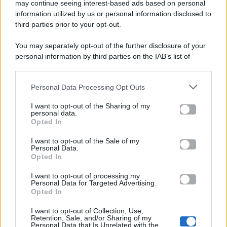
Gossip e TV è un sito di MASTE S.r.l.
may continue seeing interest-based ads based on personal
viale Luigi Majno n. 21 - 20129 Milano (MI)
information utilized by us or personal information disclosed to
P.Iva 10909580960
third parties prior to your opt-out.
You may separately opt-out of the further disclosure of your
personal information by third parties on the IAB’s list of
Categorie
downstream participants.
Gossip
Personal Data Processing Opt Outs
This information may also be disclosed by us to third parties
on the IAB’s List of Downstream Participants that may further
I want to opt-out of the Sharing of my
Televisione
disclose it to other third parties.
personal data.
Opted In
Please note that this website/app uses one or more Google
services and may gather and store information including but
I want to opt-out of the Sale of my
Programmi TV
Personal Data.
not limited to your visit or usage behaviour. You may click to
Opted In
grant or deny consent to Google and its third-party tags to
Amici
use your data for below specified purposes in below Google
I want to opt-out of processing my
consent section.
Personal Data for Targeted Advertising.
Opted In
Ballando Con Le Stelle
I want to opt-out of Collection, Use,
Retention, Sale, and/or Sharing of my
Grande Fratello
Personal Data that Is Unrelated with the