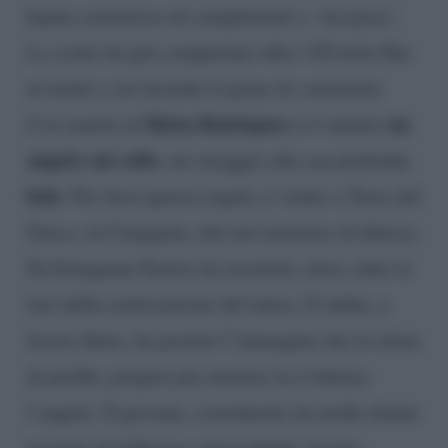
hanno sommerso di complimenti e ‘mi piace’.
Lo scatto ha già conquistato oltre 120 mila like
in totale e sta facendo il pieno di commenti.
Belen Rodriguez
un
L’ex marito di
si è tatuato
angelo sul collo
, un omaggio alla sua profonda
fede
. Per farsi questo regalo, è volato a Torre del
Greco, in Campania, dal suo tatuatore di fiducia.
Su Instagram Stories ha mostrato, fiero, tutte le
fasi della realizzazione del tattoo. E infine, a
lavoro finito, ha postato l’immagine che lo ritrae
di profilo, proprio per mettere in evidenza
l’angelo. Il giovane, considerato da molte donne
un mito di bellezza e mascolinità, ha una