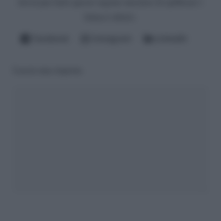
dovrà pur farlo questo ingrato mestiere di spifferare i
fattacci altrui).
Facebook
Instagram
LinkedIn
Lascia una risposta