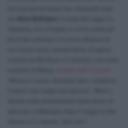
lui il gossip non dorme mai. Soprattutto dopo
Belen Rodriguez
che
è tornata dal viaggio in
Argentina, terra d’origine in cui ha sostato per
più di due settimane e in cui ha affermato di
aver trovato nuove consapevolezze. E appena
rientrata nel Bel Paese si è mostrata a un evento
modaiolo di Milano,
al fianco dell’ex marito.
Abbracci e sorrisi, altrimenti detto: complicità.
I rumors sono sempre più chiassosi: ‘Belen e
Stefano molto probabilmente hanno deciso di
riprovarci, la Rodriguez dopo il viaggio in Sud
America si è convinta’. Sarà vero?