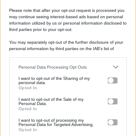
Please note that after your opt-out request is processed you
Gossip e TV è un sito di MASTE S.r.l.
may continue seeing interest-based ads based on personal
viale Luigi Majno n. 21 - 20129 Milano (MI)
information utilized by us or personal information disclosed to
P.Iva 10909580960
third parties prior to your opt-out.
You may separately opt-out of the further disclosure of your
personal information by third parties on the IAB’s list of
Categorie
downstream participants.
Gossip
Personal Data Processing Opt Outs
This information may also be disclosed by us to third parties
on the IAB’s List of Downstream Participants that may further
I want to opt-out of the Sharing of my
Televisione
disclose it to other third parties.
personal data.
Opted In
Please note that this website/app uses one or more Google
services and may gather and store information including but
I want to opt-out of the Sale of my
Programmi TV
Personal Data.
not limited to your visit or usage behaviour. You may click to
Opted In
grant or deny consent to Google and its third-party tags to
Amici
use your data for below specified purposes in below Google
I want to opt-out of processing my
consent section.
Personal Data for Targeted Advertising.
Opted In
Ballando Con Le Stelle