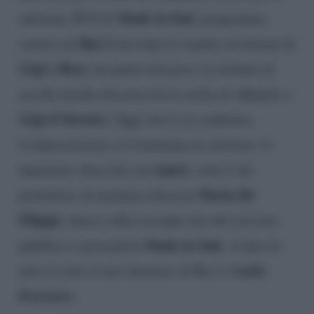
Made in Sud
edizione 2019 di
, programma
Rai 2
comico di
che dopo il cambio al timone di
Gigi e Ross
, ha patito non poco in termini di
ascolti (molto discussa fu la scelta di affidarlo a
Gigi d’Alessio
). Oggi arriva la conferma.
L’indiscrezione si è tramutata in certezza: il
Amici
danzatore sbocciato ad
, sotto l’ala
Maria De
protettrice di mamma chioccia
Filippi
, sbarca sulla seconda rete del servizio
Made in Sud.
pubblico e presenterà
A dare la
Carlo
news è stato il neo direttore di Rai 2,
Freccero
.