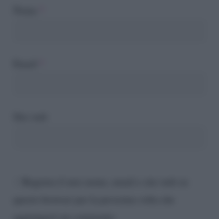
Nome
*
Email
*
Sito web
Registra il mio nome, email e sito web su
questo browser per la prossima volta che
aggiungerò un commento.