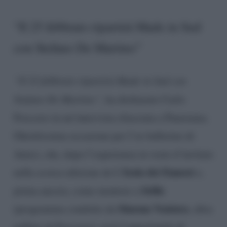
“Il 25 febbraio ripartirà Made in Sud
con Stefano De Martino”
“Il 25 febbraio ripartirà Made in Sud con
Stefano De Martino”
, ha dichiarato Carlo
Freccero in un’intervista rilasciata a Panorama.
Ghiottissima occasione per l’ex ballerino di
Amici, che, dopo l’esperienza in veste d’invitato
Isola dei Famosi
nella scorsa edizione de L’
e,
Selfie
prima ancora, come mentore a
Simona Ventura
(programma condotto da
, altra
pallino di Freccero), avrà l’opportunità di