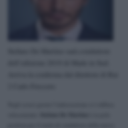
Stefano De Martino sarà conduttore
dell’edizione 2019 di Made in Sud.
Arriva la conferma dal direttore di Rai
2 Carlo Freccero
Negli scorsi giorni l’indiscrezione si è diffusa
Stefano De Martino
velocemente:
è in pole
position per il ruolo di conduttore della nuova