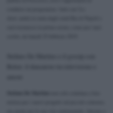
condurre un programma ‘tutto suo’.Lo
show andrà in onda dagli studi Rai di Napoli e
sarà trasmesso in prima serata, come poc’anzi
scritto, da lunedì 25 febbraio 2019.
Stefano De Martino e il gossip con
Belen: il danzatore tra televisione e
amore
Stefano De Martino
non solo continua a fare
notizia per i nuovi progetti sul piccolo schermo,
ma anche per la sua vita sentimentale. Attorno a