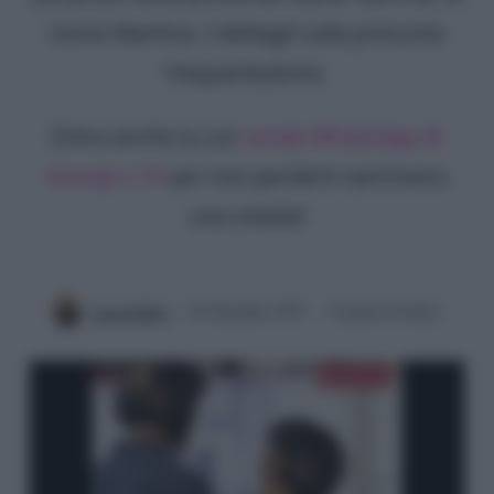
nome Martina. I dettagli sulla presunta
frequentazione.
Entra anche tu sul
canale WhatsApp di
Gossip e TV
per non perderti nemmeno
una notizia!
Luca Fabbri
20 Settembre 2023
2 minuti di lettura