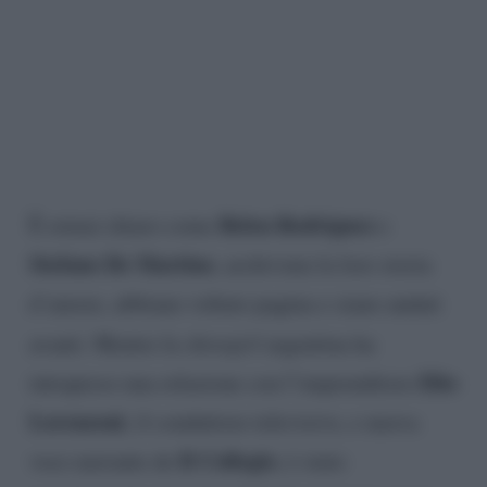
Belen Rodriguez
È ormai chiaro come
e
Stefano De Martino
, archiviata la loro storia
d’amore, abbiano voltato pagina e siano andati
avanti. Mentre la
showgirl
argentina ha
Elio
intrapreso una relazione con l’imprenditore
Lorenzoni
, il conduttore televisivo, e nuova
Il Collegio
voce narrante de
, è stato