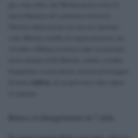
già, come detto, che Martina possa essere la
nuova fidanzata del conduttore televisivo.
Ulteriori indiscrezioni avevano poi riportato
come Martina sarebbe di origini pescaresi, ma
vivrebbe a Milano da diversi anni. La presunta
nuova fiamma di De Martino, inoltre, avrebbe
frequentato, in precedenza, un noto personaggio
Andrea
di nome
, di cui però non è dato sapere
il cognome.
Belen e il dimagrimento di 7 chili
Per quanto riguarda Belen, come detto, nella sua