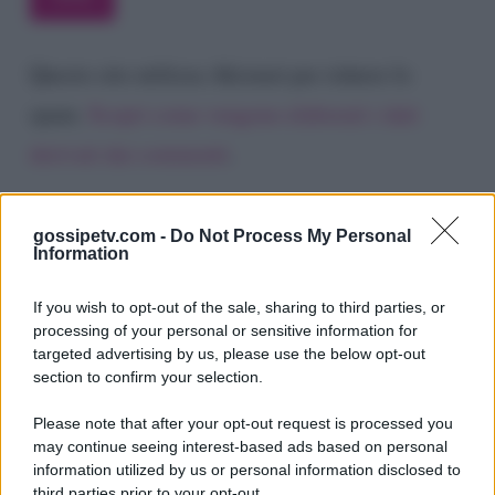
Questo sito utilizza Akismet per ridurre lo
spam.
Scopri come vengono elaborati i dati
derivati dai commenti
.
gossipetv.com -
Do Not Process My Personal
Information
If you wish to opt-out of the sale, sharing to third parties, or
processing of your personal or sensitive information for
targeted advertising by us, please use the below opt-out
section to confirm your selection.
Please note that after your opt-out request is processed you
Gossip e TV è un sito di MASTE S.r.l.
may continue seeing interest-based ads based on personal
viale Luigi Majno n. 21 - 20129 Milano (MI)
information utilized by us or personal information disclosed to
third parties prior to your opt-out.