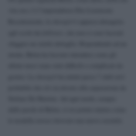
vita ora c’è l’imprenditore Elio Lorenzoni.
Recentemente, la
showgirl
è apparsa dimagrita
agli occhi dei
follower
, che non si sono lasciati
sfuggire un simile dettaglio. Rispondendo ad un
utente, Belen ha lasciato intendere come gli
ultimi mesi siano stati difficili e complicati da
gestire. La
showgirl
ha infatti perso 7 chili ed è
probabile che ciò sia dovuto alla separazione da
Stefano De Martino. Ad ogni modo, sempre
dalle parole di Belen, si era potuto intuire come
la modella avesse ritrovato una nuova serenità.