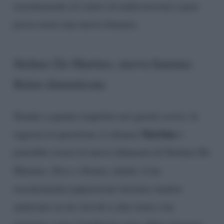
recentemente al centro di indiscrezioni e pare
possa avere una nuova fiamma.
Stefano De Martino, nuova fiamma:
Belen dimenticata
Stando a quanto trapelato nei giorni scorsi, la
Martina
ragazza in questione si chiama
e
potrebbe essere la nuova fidanzata di Stefano De
Martino.
Diva e Donna
, infatti, li ha
recentemente paparazzati insieme mentre
andavano su un veicolo a due ruote e ha