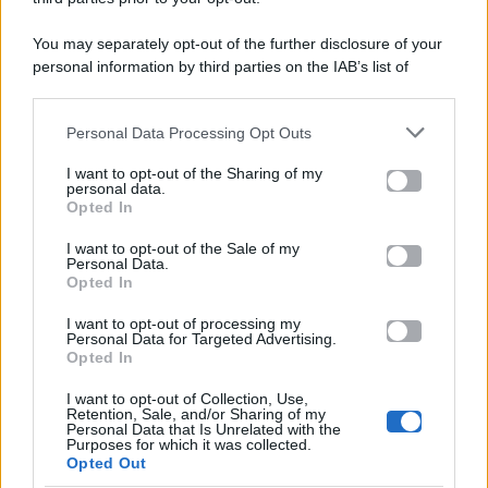
P.Iva 10909580960
You may separately opt-out of the further disclosure of your
personal information by third parties on the IAB’s list of
Categorie
downstream participants.
Gossip
Personal Data Processing Opt Outs
This information may also be disclosed by us to third parties
on the IAB’s List of Downstream Participants that may further
I want to opt-out of the Sharing of my
Televisione
disclose it to other third parties.
personal data.
Opted In
Please note that this website/app uses one or more Google
services and may gather and store information including but
I want to opt-out of the Sale of my
Programmi TV
Personal Data.
not limited to your visit or usage behaviour. You may click to
Opted In
grant or deny consent to Google and its third-party tags to
Amici
use your data for below specified purposes in below Google
I want to opt-out of processing my
consent section.
Personal Data for Targeted Advertising.
Opted In
Ballando Con Le Stelle
I want to opt-out of Collection, Use,
Retention, Sale, and/or Sharing of my
Grande Fratello
Personal Data that Is Unrelated with the
Purposes for which it was collected.
Opted Out
Isola Dei Famosi