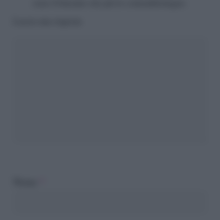
sono il binomio che più lo contraddistingue.
Lascia una risposta
Nome
*