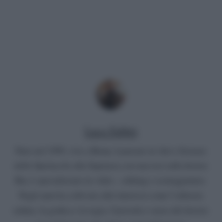
Luca Fabbri
Nato nel 1999, vive a Roma. Laureato in Arti e Scienze
dello Spettacolo alla Sapienza con una tesi sulla fiction
Rai, è specializzato in video – editing e sceneggiatura.
Negli anni ha coltivato altri interessi come l’editoria
online, la grafica e la regia. Curiosità e senso del dovere