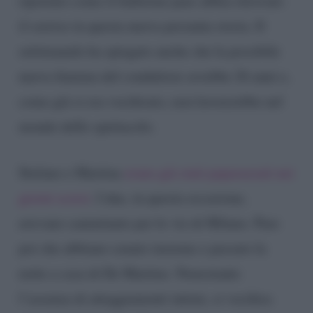
riportato come il ballerino pare abbia ritrovato
il sorriso in questa nuova presunta storia. Il
settimanale ha spiegato anche che la possibile
nuova fiamma del conduttore avrebbe 26 anni e,
come già si era vociferato, non lavorerebbe nel
mondo dello spettacolo.
Stefano e Martina
erano già stati paparazzati nei
giorni scorsi
. I due, in questa occasione,
avevano camminato per le vie di Milano. Pare
poi che abbiano cenato insieme e passato la
notte a casa di De Martino. Nonostante
l’assenza di atteggiamenti intimi, si vocifera