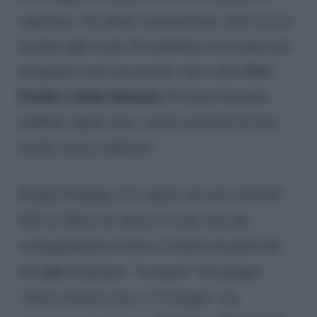
capolinea. Un saluto commuovente, fatto con le
lacrime agli occhi. Il conduttore aveva pure già
Ciro
designato i suoi successori, vale a dire
Priello e Fabio Balsamo
. E invece nessuna
staffetta. Quali sono i motivi profondi di una
simile marcia indietro?
Sempre Fanpage.it fa sapere che nei confronti
dell’ex allievo di Amici ci sono stati dei
corteggiamenti serrati e il timore da parte del
cast
del
di perdere
“la magia”
del gruppo.
“Senza Stefano non c’è il gruppo”,
ha