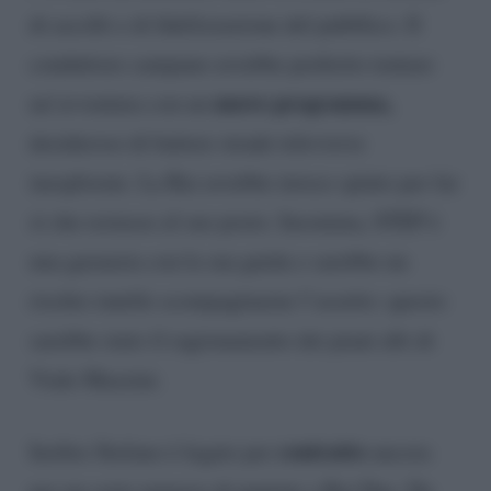
di ascolti e di fidelizzazione del pubblico. Il
conduttore campano avrebbe preferito tentare
nuovo programma,
un’avventura con un
desideroso di battere strade televisive
inesplorate. La Rai avrebbe invece spinto per far
sì che restasse al suo posto. Insomma, STEP è
una garanzia con la sua guida e sarebbe un
rischio inutile scompaginarne l’assetto: questo
sarebbe stato il ragionamento dei piani alti di
Viale Mazzini.
contratto
Inoltre Stefano è legato per
ancora
per un certo numero di puntate a Rai Due. Da