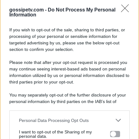
gossipetv.com -
Do Not Process My Personal
Information
If you wish to opt-out of the sale, sharing to third parties, or
processing of your personal or sensitive information for
targeted advertising by us, please use the below opt-out
section to confirm your selection.
Please note that after your opt-out request is processed you
Gossip e TV è un sito di MASTE S.r.l.
may continue seeing interest-based ads based on personal
viale Luigi Majno n. 21 - 20129 Milano (MI)
information utilized by us or personal information disclosed to
third parties prior to your opt-out.
P.Iva 10909580960
You may separately opt-out of the further disclosure of your
personal information by third parties on the IAB’s list of
Categorie
downstream participants.
Gossip
Personal Data Processing Opt Outs
This information may also be disclosed by us to third parties
on the IAB’s List of Downstream Participants that may further
I want to opt-out of the Sharing of my
Televisione
disclose it to other third parties.
personal data.