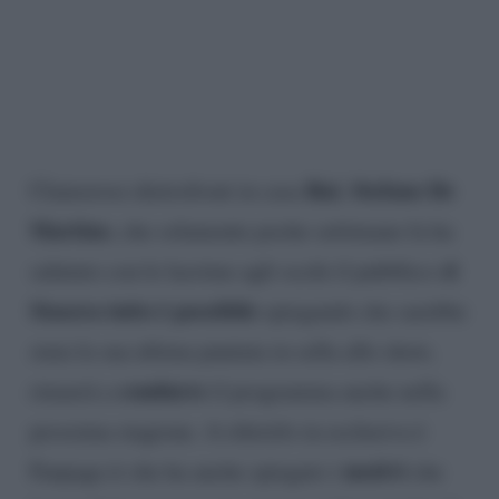
Rai
Stefano De
Clamoroso dietrofront in casa
,
Martino
, che solamente poche settimane fa ha
i
salutato con le lacrime agli occhi il pubblico d
Stasera tutto è possibile
spiegando che sarebbe
stata la sua ultima puntata in sella allo show,
condurre
rimarrà a
il programma anche nella
prossima stagione. A riferirlo in esclusiva è
motivi
Fanpage.it che ha anche spiegato i
che