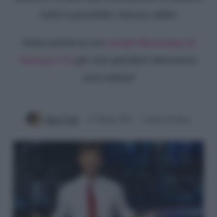
tutto è possibile: nessun addio
Entra anche tu sul
canale WhatsApp di
Gossip e TV
per non perderti nemmeno
una notizia!
Mirko Vitali
12 Giugno 2025
3 minuti di lettura