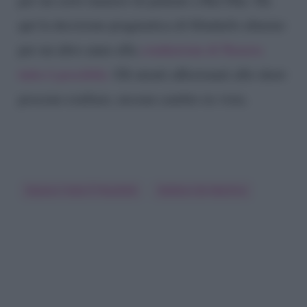
qui la decisione pragmatica di blindarlo almeno
per un altro anno alla
conduzione di Stasera
tutto è possibile.
Gli utenti affezionati allo show
possono esultare, nessun cambio in vista.
Stasera Tutto È Possibile
Stefano De Martino