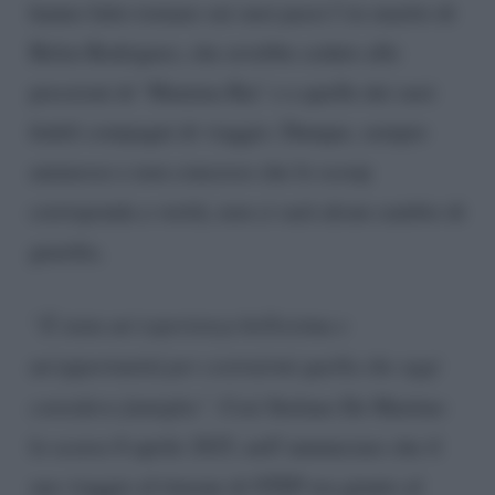
hanno fatto tornare sui suoi passi l’ex marito di
Belen Rodriguez, che avrebbe ceduto alle
pressioni di ‘Mamma Rai’ e a quelle dei suoi
fedeli compagni di viaggio. Dunque, sempre
ammesso e non concesso che lo scoop
corrisponda a verità, non ci sarà alcun cambio di
guardia,
“È stata un’esperienza bellissima e
un’opportunità per costruirmi quella che oggi
considero famiglia”
. Così Stefano De Martino
lo scorso 8 aprile 2025, nell’annunciare che il
suo viaggio al timone di STEP era giunto al