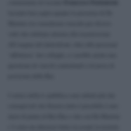
Francesco Paolantoni
commentato di recente
,
facendo ben capire quanto la presenza di De
Martino sia considerata cruciale per diversi
volti che orbitano attorno alla trasmissione.
All’origine del dietrofront, oltre alle pressioni
‘affettuose’ dei colleghi, ci sarebbe anche una
questione di vincoli contrattuali e di prese di
posizione della Rai.
I vertici della tv pubblica sono infatti più che
consapevoli che Stasera tutto è possibile è uno
show di punta di Rai Due e che con De Martino
c’è stato un ulteriore balzo in avanti in termini