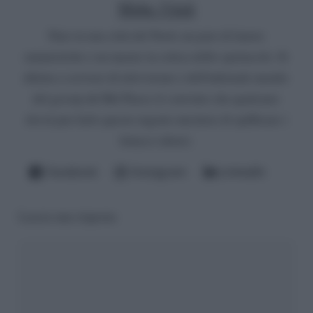
Mirko Vitali
Nato in una città del Nord, un paio di lauree
umanistiche e un master in critica dello spettacolo. Si
diletta a scrivere di televisione e dell'infernale mondo
del gossip del Bel Paese (è convinto che qualcuno
dovrà pur farlo questo ingrato mestiere di spifferare i
fattacci altrui).
Facebook
Instagram
LinkedIn
Lascia una risposta