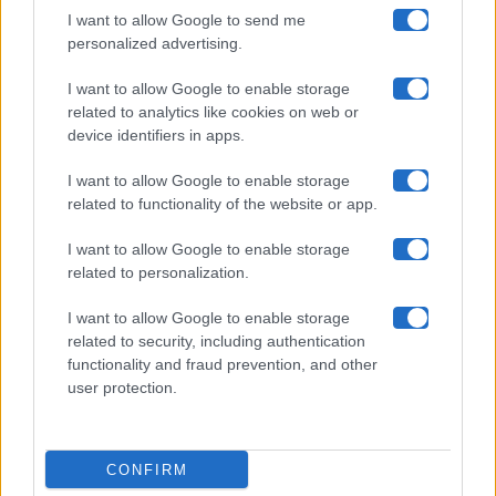
I want to allow Google to send me
Chi siamo
personalized advertising.
Collabora con noi
I want to allow Google to enable storage
related to analytics like cookies on web or
device identifiers in apps.
Contatti
I want to allow Google to enable storage
Privacy Policy
related to functionality of the website or app.
Cookie Policy
I want to allow Google to enable storage
related to personalization.
Pubblicità
I want to allow Google to enable storage
related to security, including authentication
functionality and fraud prevention, and other
user protection.
© 2026 Gossip e Tv. email:
redazione@gossipetv.com
-
Preferenze Privacy
- Riproduzione riservata - Photo
CONFIRM
Credits: Le immagini presenti in questo sito sono di