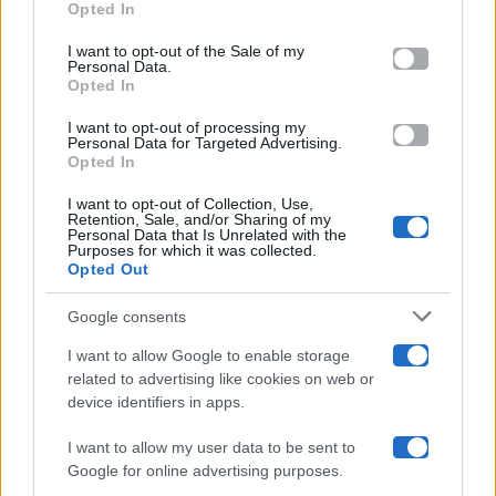
Opted In
Please note that this website/app uses one or more Google
services and may gather and store information including but
I want to opt-out of the Sale of my
Programmi TV
Personal Data.
not limited to your visit or usage behaviour. You may click to
Opted In
grant or deny consent to Google and its third-party tags to
use your data for below specified purposes in below Google
Amici
I want to opt-out of processing my
consent section.
Personal Data for Targeted Advertising.
Opted In
Ballando Con Le Stelle
I want to opt-out of Collection, Use,
Retention, Sale, and/or Sharing of my
Grande Fratello
Personal Data that Is Unrelated with the
Purposes for which it was collected.
Opted Out
Isola Dei Famosi
Google consents
Pechino Express
I want to allow Google to enable storage
related to advertising like cookies on web or
Uomini E Donne
device identifiers in apps.
I want to allow my user data to be sent to
Google for online advertising purposes.
Maste S.r.l.