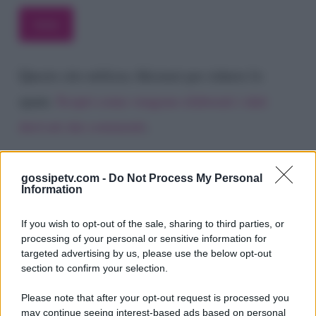
Questo sito utilizza Akismet per ridurre lo
spam.
Scopri come vengono elaborati i dati
derivati dai commenti
.
gossipetv.com -
Do Not Process My Personal
Information
If you wish to opt-out of the sale, sharing to third parties, or
processing of your personal or sensitive information for
targeted advertising by us, please use the below opt-out
section to confirm your selection.
Please note that after your opt-out request is processed you
Gossip e TV è un sito di MASTE S.r.l.
may continue seeing interest-based ads based on personal