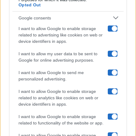
Opted Out
Isola Dei Famosi
Google consents
Pechino Express
I want to allow Google to enable storage
related to advertising like cookies on web or
Uomini E Donne
device identifiers in apps.
I want to allow my user data to be sent to
Google for online advertising purposes.
Maste S.r.l.
I want to allow Google to send me
Chi siamo
personalized advertising.
Collabora con noi
I want to allow Google to enable storage
related to analytics like cookies on web or
device identifiers in apps.
Contatti
I want to allow Google to enable storage
Privacy Policy
related to functionality of the website or app.
Cookie Policy
I want to allow Google to enable storage