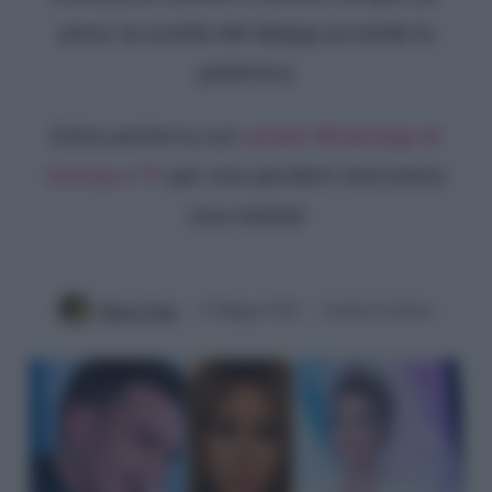
anno: la sorella del deejay accende la
polemica
Entra anche tu sul
canale WhatsApp di
Gossip e TV
per non perderti nemmeno
una notizia!
Mirko Vitali
12 Maggio 2024
3 minuti di lettura