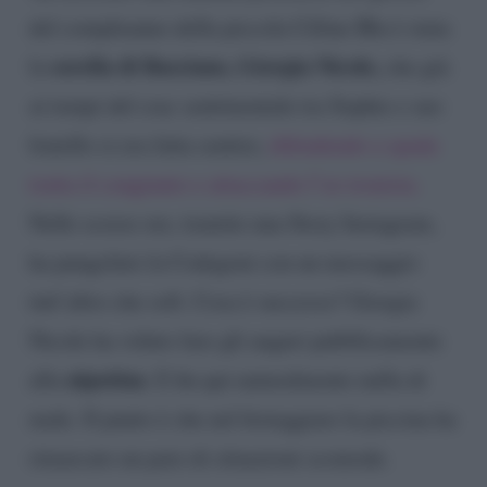
del compleanno della piccola Céline Blu è stata
sorella di Basciano, Giorgia Nicole,
la
che già
ai tempi del crac sentimentale tra Sophie e suo
fratello si era fatta sentire,
difendendo a spada
tratta il congiunto e attaccando l’ex tronista.
Nelle scorse ore, tramite una Story Instagram,
ha pungolato la Codegoni con un messaggio
tutt’altro che soft. Cosa è successo? Giorgia
Nicole ha voluto fare gli auguri pubblicamente
nipotina
alla
. E fin qui naturalmente nulla di
male. Il punto è che nel festeggiare la piccina ha
rimarcato un paio di situazioni scomode.