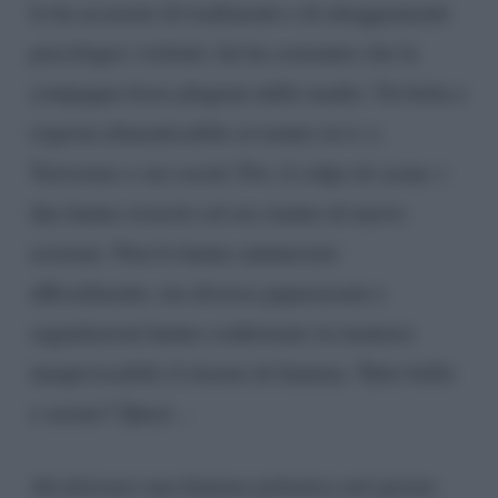
lo ha accusato di tradimenti e di atteggiamenti
psicologici violenti, lui ha sostenuto che la
compagna fosse plagiata dalla madre. Un botta e
risposta dimenticabile avvenuto in tv a
Verissimo e sui social. Poi, il colpo di scena: i
due hanno ricucito ed ora stanno di nuovo
assieme. Non lo hanno annunciato
ufficialmente, ma diverse paparazzate e
segnalazioni hanno confermato in maniera
inequivocabile il ritorno di fiamma. Tutto bello
e sereno? Quasi…
Ad attizzare una fiamma polemica nel giorno