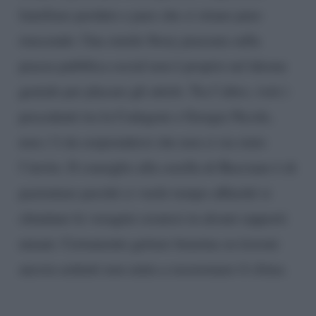
familiare perduto e pare che ci stiano pure
riuscendo. Una simile Story piazzata sulla
piazza pubblica social non è proprio un’ideona
geniale per placare gli attriti. Tra l’altro, visti i
precedenti tra la Codegoni e Giorgia Nicole,
non c’è da sorprendersi che non ci sia stato
l’invito. Il consiglio alla sorella di Basciano è di
pazientare perché ci vuole tempo affinché si
chiudano le voragini createsi in alcuni rapporti
umani. Certamente gettare benzina su tizzoni
ancora ardenti non aiuta a rasserenare il clima.