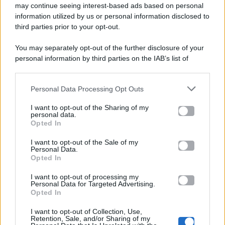
Gossip e TV è un sito di MASTE S.r.l.
may continue seeing interest-based ads based on personal
viale Luigi Majno n. 21 - 20129 Milano (MI)
information utilized by us or personal information disclosed to
third parties prior to your opt-out.
P.Iva 10909580960
You may separately opt-out of the further disclosure of your
personal information by third parties on the IAB’s list of
Categorie
downstream participants.
Gossip
Personal Data Processing Opt Outs
This information may also be disclosed by us to third parties
on the IAB’s List of Downstream Participants that may further
I want to opt-out of the Sharing of my
Televisione
disclose it to other third parties.
personal data.
Opted In
Please note that this website/app uses one or more Google
services and may gather and store information including but
I want to opt-out of the Sale of my
Programmi TV
Personal Data.
not limited to your visit or usage behaviour. You may click to
Opted In
grant or deny consent to Google and its third-party tags to
use your data for below specified purposes in below Google
Amici
I want to opt-out of processing my
consent section.
Personal Data for Targeted Advertising.
Opted In
Ballando Con Le Stelle
I want to opt-out of Collection, Use,
Retention, Sale, and/or Sharing of my
Grande Fratello