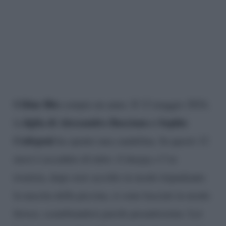
Céline Blu
compie un anno. Il 12 maggio 2024,
figlia di Alessandro Basciano e Sophie
la
Codegoni
ha spento una candelina. In questi 12
mesi è accaduto di tutto: il deejay e l’ex
tronista, dopo aver accolto in modo tripudiante
la nascita della piccina, si sono lasciati in modo
feroce, scambiandosi parole pesantissime. Lei