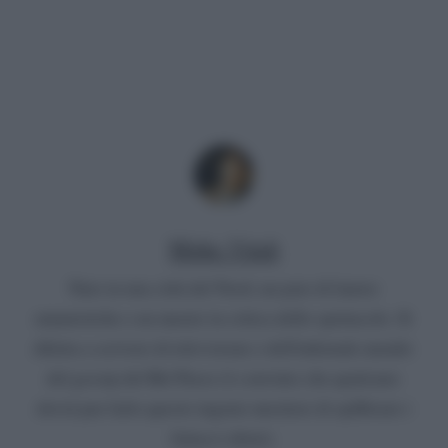
Mirko Vitali
Nato in una città del Nord, un paio di lauree
umanistiche e un master in critica dello spettacolo. Si
diletta a scrivere di televisione e dell'infernale mondo
del gossip del Bel Paese (è convinto che qualcuno
dovrà pur farlo questo ingrato mestiere di spifferare i
fattacci altrui).