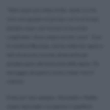
“
Tanti auguri piccolina di Zia. Anche se ti ho
visto solo quando eri piccina e né io né la mia
famiglia siamo stati invitati al tuo primo
compleanno. Sarai sempre nel mio cuore”.
Così
la sorella di Basciano, che ha voluto far sapere a
tutti di non aver ricevuto alcun invito per
prendere parte alla festicciola della nipote. Un
messaggio che poteva essere evitato visto il
contesto.
Come poc’anzi spiegato, Alessandro e Sophie
stanno riprovando a recuperare l’equilibrio