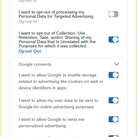
Opted In
grant or deny consent to Google and its third-party tags to
use your data for below specified purposes in below Google
Amici
I want to opt-out of processing my
consent section.
Personal Data for Targeted Advertising.
Opted In
Ballando Con Le Stelle
I want to opt-out of Collection, Use,
Retention, Sale, and/or Sharing of my
Grande Fratello
Personal Data that Is Unrelated with the
Purposes for which it was collected.
Opted Out
Isola Dei Famosi
Google consents
Pechino Express
I want to allow Google to enable storage
related to advertising like cookies on web or
Uomini E Donne
device identifiers in apps.
I want to allow my user data to be sent to
Google for online advertising purposes.
Maste S.r.l.
I want to allow Google to send me
Chi siamo
personalized advertising.