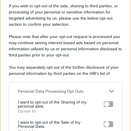
If you wish to opt-out of the sale, sharing to third parties, or
processing of your personal or sensitive information for
targeted advertising by us, please use the below opt-out
section to confirm your selection.
Please note that after your opt-out request is processed you
Gossip e TV è un sito di MASTE S.r.l.
may continue seeing interest-based ads based on personal
viale Luigi Majno n. 21 - 20129 Milano (MI)
information utilized by us or personal information disclosed to
third parties prior to your opt-out.
P.Iva 10909580960
You may separately opt-out of the further disclosure of your
personal information by third parties on the IAB’s list of
Categorie
downstream participants.
Gossip
Personal Data Processing Opt Outs
This information may also be disclosed by us to third parties
on the IAB’s List of Downstream Participants that may further
I want to opt-out of the Sharing of my
Televisione
disclose it to other third parties.
personal data.
Opted In
Please note that this website/app uses one or more Google
services and may gather and store information including but
I want to opt-out of the Sale of my
Programmi TV
Personal Data.
not limited to your visit or usage behaviour. You may click to