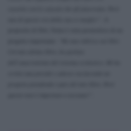
cassette con le canzoni che gli piacevano. Però
una di queste era della sua ex moglie!”
. A
proposito di libri, Sonia è stata promotrice di un
progetto importante:
“Ho una rubrica sui libri.
Col mio ultimo libro, ho parlato
dell’anacronismo del sistema scolastico. Mi ha
scritto una preside e adesso sta facendo un
progetto prendendo copie del mio libro. Però
questo non è importato a nessuno!”
.