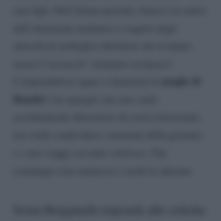
suoi figli. Nell’ultimo periodo, Sonia è al centro
dell’attenzione mediatica a seguito degli
attacchi di molteplici detrattori che le hanno
mosso l’accusa di “ostentare ricchezza”.
moglie di
L’imprenditrice (guai a chiamarla la
Bonolis
!) ha spiegato che non vuole
assolutamente dimostrare di essere benestante,
ma vuole condividere i momenti della giornata
e i suoi viaggi con tutti i
follower
. Che
comunque sono numerosi e molti la adorano.
Sonia Bruganelli risponde alle critiche