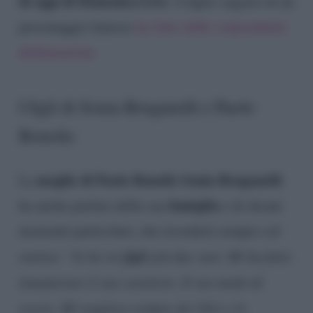
di oggi di Domenica Live
: il figlio segreto di un
personaggio famoso
ha fatto delle sorprendenti
dichiarazioni
.
I figli di Sonia Bruganelli e Paolo
Bonolis
moglie di Paolo Bonolis Sonia Bruganelli
La
famiglia
ha anche parlato della sua
e di alcuni
momenti particolari, che ricorderà sempre col
figli
sorriso:
“Io ho tre
più due suoi. Mi ha fatto
innamorare il suo carattere. Il suo modo di
essere. Mi regalava sempre dei libri o le