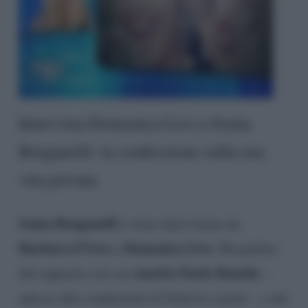
Intervista Domenica Live a Sonia
Bruganelli: la confessione sulla sua
vita privata
Sonia Bruganelli
è stata intervistata da
Barbara d’Urso
Domenica Live
a
. Ha parlato
marito Paolo Bonolis
del rapporto con suo
–
adesso alla conduzione di Scherzi a parte – e dei