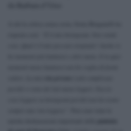
da Barbara d’Urso
A chi la critica senza sosta, Sonia Bruganelli ha
risposto così:
“È il mio Instagram. Non vendo
cose. Qual è il mio peccato originale? Anche io
ho momenti più luminosi e altri meno. E in quei
momenti meno luminosi non ho voglia di farmi
vita privata
vedere. La mia
è più complicata
perché ci sono dei lati meno leggeri. Faccio
cose leggere su Instagram perché non ho avuto
sempre una vita leggera”
. Non sono state le
puntata
uniche dichiarazioni importanti della