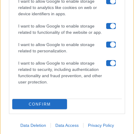
Collabora con noi
I want to allow Google to enable storage
related to analytics like cookies on web or
device identifiers in apps.
Contatti
I want to allow Google to enable storage
Privacy Policy
related to functionality of the website or app.
Cookie Policy
I want to allow Google to enable storage
related to personalization.
Pubblicità
I want to allow Google to enable storage
related to security, including authentication
functionality and fraud prevention, and other
user protection.
© 2026 Gossip e Tv. email:
redazione@gossipetv.com
-
Preferenze Privacy
- Riproduzione riservata - Photo
CONFIRM
Credits: Le immagini presenti in questo sito sono di
proprietà di Maste Srl
Data Deletion
Data Access
Privacy Policy
x-
facebook
instagram
twitter